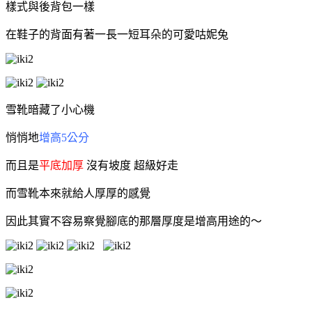
樣式與
後背包一樣
在鞋子的背面有著一長一短耳朵的可愛
咕妮兔
雪靴暗藏了小心機
悄悄地
增高5公分
而且是
平底加厚
沒有坡度
超級好走
而雪靴本來就給人厚厚的感覺
因此其實不容易察覺腳底的那層厚度是增高用途的～