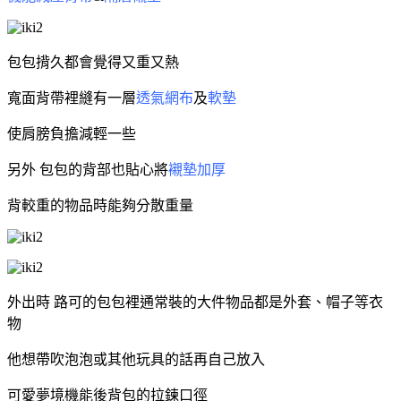
包包揹久都會覺得又重又熱
寬面背帶裡縫有一層
透氣網布
及
軟墊
使肩膀負擔減輕一些
另外 包包的背部也貼心將
襯墊加厚
背較重的物品時能夠分散重量
外出時 路可的包包裡通常裝的大件物品都是外套、帽子等衣
物
他想帶吹泡泡或其他玩具的話再自己放入
可愛夢境機能後背包的拉鍊口徑