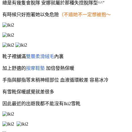
總是有幾隻會脫隊 安娜就屬於那種失控脫隊型^^"
有時候只好抱著她以免危險
（不過她不一定想被抱～
靴子裡舖
滿
雙層柔滑絨毛
內裏
加上舒適的
按摩鞋墊
加倍發熱保暖
手指與腳指等末稍神經部位 血液循環較差 容易冰冷
有雪靴保暖感覺就差很多
因此最近的出遊我都不能沒有Iki2雪靴