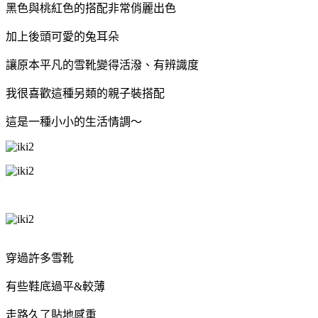
黑色與桃紅色的搭配非常俏麗出色
加上後頭可愛的兔耳朵
讓原本平凡的雪靴變得活潑、有辨識度
我很喜歡這種另類的親子裝搭配
這是一種小小的生活情調～
穿過許多雪靴
有些鞋底過平&較薄
走路久了貼地感重