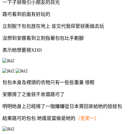
一下子就吸引小朋友的目光
路可看到前面有好玩的
立刻脫下包包放在地上 並交代我保管
就衝過去玩
沒想到安娜看到立刻指著包包比手劃腳
表示她想要揹XDD
包包本身及裡頭的衣物只有一些些重量 很輕
安娜揹了之後就不肯還路可了
明明她身上已經揹了一咖嬸嬸從日本買回來給她的娃娃包
結果路可的包包 她還是當做是她的
（苦笑～）