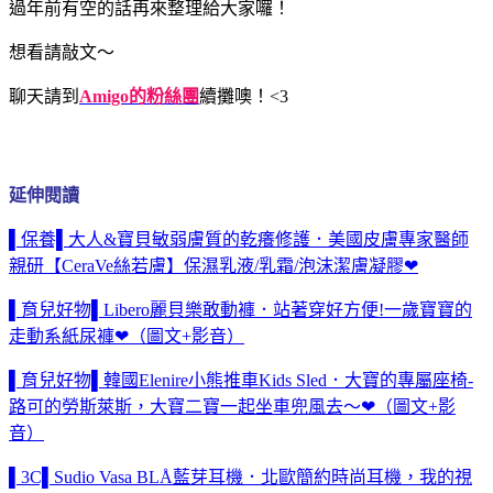
過年前有空的話再來整理給大家囉！
想看請敲文～
聊天請到
Amigo的粉絲團
續攤噢！<3
延伸閱讀
▌保養▌大人&寶貝敏弱膚質的乾癢修護．美國皮膚專家醫師
親研【CeraVe絲若膚】保濕乳液/乳霜/泡沫潔膚凝膠❤
▌育兒好物▌Libero麗貝樂敢動褲．站著穿好方便!一歲寶寶的
走動系紙尿褲❤（圖文+影音）
▌育兒好物▌韓國Elenire小熊推車Kids Sled．大寶的專屬座椅-
路可的勞斯萊斯，大寶二寶一起坐車兜風去～❤（圖文+影
音）
▌3C▌Sudio Vasa BLÅ藍芽耳機．北歐簡約時尚耳機，我的視