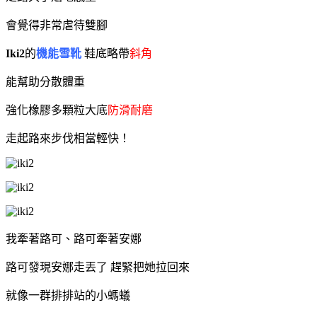
會覺得非常虐待雙腳
Iki2
的
機能雪靴
鞋底略帶
斜角
能幫助分散體重
強化橡膠多顆粒大底
防滑耐磨
走起路來步伐相當輕快！
我牽著路可、
路可牽著安娜
路可發現安娜走丟了 趕緊把她拉回來
就像一群排排站的小螞蟻