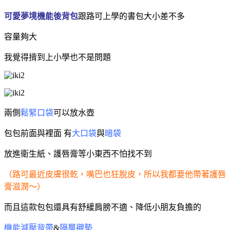
可愛夢境機能後背包
跟路可上學的書包大小差不多
容量夠大
我覺得揹到上小學也不是問題
兩側
鬆緊口袋
可以放水壺
包包前面與裡面 有
大口袋
與
暗袋
放進衛生紙、護唇膏等小東西不怕找不到
（路可最近皮膚很乾，嘴巴也狂脫皮，所以我都要他帶著護唇
膏滋潤～）
而且這款包包還具有舒緩肩膀不適、降低小朋友負擔的
機能減壓背帶
&
隔層襯墊