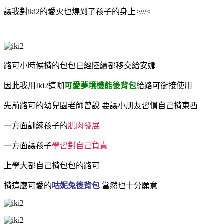
讓我對iki2的愛火也燒到了孩子的身上>///<
路可小時候揹的包包已經陸續都移交給安娜
因此我用Iki2這咖
可愛夢境機能後背包
給路可銜接使用
先前路可的幼兒園老師曾說
要讓小朋友習慣自己揹東西
一方面訓練孩子的
肌肉發展
一方面讓孩子
學習對自己負責
上學大都自己揹包包的路可
揹這麼可愛的
咕妮兔後背包
當然也十分願意