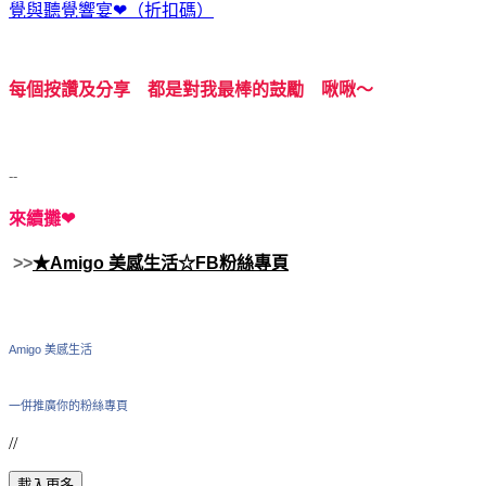
覺與聽覺響宴❤（折扣碼）
每個按讚及分享 都是對我最棒的鼓勵 啾啾～
--
來續攤❤
>>
★Amigo 美感生活☆FB粉絲專頁
Amigo 美感生活
一併推廣你的粉絲專頁
//
載入更多