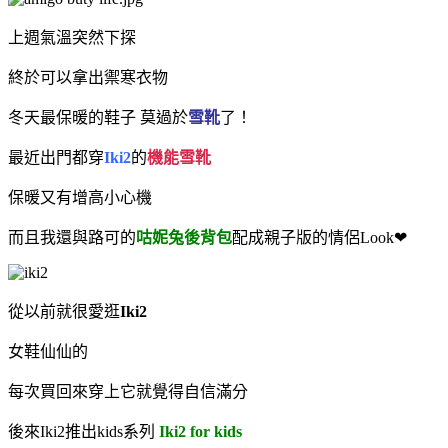
上週氣溫突然下探
終於可以拿出禦寒衣物
冬天最保暖的鞋子 莫過於
雪靴
了！
最近出門都穿
Iki2
的
機能雪靴
保暖又有增高小心機
而且我還與路可的
咕妮兔後背包
配成親子版的情侶Look❤
從以前就很愛逛
Iki2
女鞋仙仙的
每次買回來
穿上它就覺得自信滿分
後來Iki2推出kids系列
Iki2 for kids