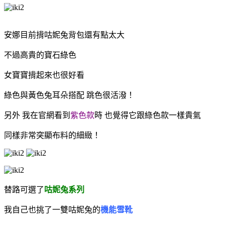
安娜目前揹咕妮兔背包還有點太大
不過高貴的寶石綠色
女寶寶揹起來也很好看
綠色與黃色兔耳朵搭配 跳色很活潑！
另外 我在官網看到
紫色款
時 也覺得它跟綠色款一樣貴氣
同樣非常突顯布料的細緻！
替路可選了
咕妮兔系列
我自己也挑了一雙
咕妮兔的
機能雪靴