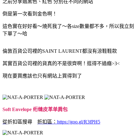
之前分享過黑色、紅色 分別在不同的網站
倒是第一次看到金色啊！
這色實在好好看～燒死我了～各size數量都不多，所以我立刻
下單了～哈
倫敦百貨公司裡的
SAINT LAURENT
都沒有涼鞋鞋款
其實百貨公司裡的貨真的不是很齊啊！逛得不過癮>3<
現在要買應該也只有網站上買得到了
Soft Envelope 绗缝皮革单肩包
從
折扣區搜尋
折扣區：
https://goo.gl/R3fPH5