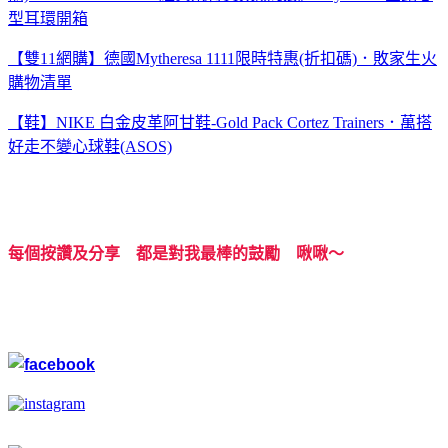
型耳環開箱
【雙11網購】德國Mytheresa 1111限時特惠(折扣碼)．敗家生火
購物清單
【鞋】NIKE 白金皮革阿甘鞋-Gold Pack Cortez Trainers．萬搭
好走不變心球鞋(ASOS)
每個按讚及分享 都是對我最棒的鼓勵 啾啾～