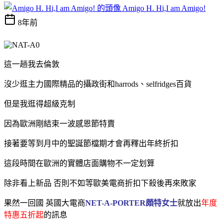
Amigo H. Hi,I am Amigo!
8年前
這一趟我去倫敦
沒少逛主力國際精品的攝政街和harrods、selfridges百貨
但是我逛得超級克制
因為歐洲剛結束一波感恩節特賣
接著要等到月中的聖誕節檔期才會再釋出年終折扣
這段時間在歐洲的實體店面購物不一定划算
除非看上新品 否則
不如等歐美電商折扣下殺後再來敗家
果然一回國 英國大電商
NET-A-PORTER頗特女士
就放出
年度
特惠五折起
的訊息