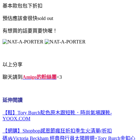
基本款包包下折扣
預估應該會很快sold out
有想買的話要買要快喔！
以上分享
聊天請到
Amigo的粉絲團
<3
延伸閱讀
【鞋】Tory Burch駝色原木跟短靴．時尚氣場踝靴-
YOOX.COM
【網購】Shopbop感恩節瘋狂折扣季生火清單(折扣
碼)&Victoria Beckham 經典飛行員太陽眼鏡+Tory Burch金釦心