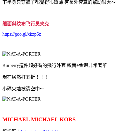
下半身只穿褲子都覺得很單薄 有長外套真的幫助很大～
缎面斜纹布飞行员夹克
https://goo.gl/xkzp5z
Burberry這件超好看的飛行外套 鍛面+
金邊非常奢華
現在居然打五折！！！
小碼火速被清空中～
MICHAEL MICHAEL KORS