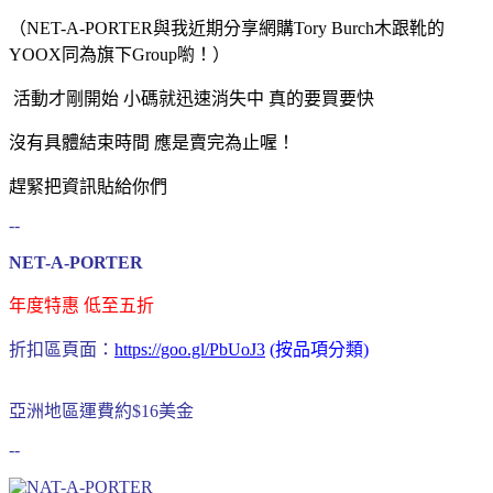
（NET-A-PORTER與我近期分享網購Tory Burch木跟靴的
YOOX同為旗下Group喲！）
活動才剛開始 小碼就迅速消失中 真的要買要快
沒有具體結束時間 應是賣完為止喔！
趕緊把資訊貼給你們
--
NET-A-PORTER
年度特惠 低至五折
折扣區頁面：
https://goo.gl/PbUoJ3
(按品項分類)
亞洲地區運費約$16
美金
--