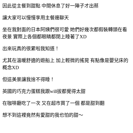
因此從主餐到甜點 中間休息了好一陣子才出蔡
讓大家可以慢慢享用主餐邊聊天
坐在我對面的日本阿姨們很可愛 她們好幾次都假裝轉頭在看
夜景 實際上各個都眼睛都閉上睡著了XD
出來玩真的很累啦我知道！
尤其在溫暖舒適的遊船上 加上輕微的搖晃 有點像是嬰兒床的
概念XD
但這美景讓我捨不得睡！
英國的巧克力蛋糕我跟will拔都覺得太甜
在咖啡廳吃了一次 又在超市買了一個 都是甜到翻
想不到這裡竟然有愛甜的我也怕的甜～