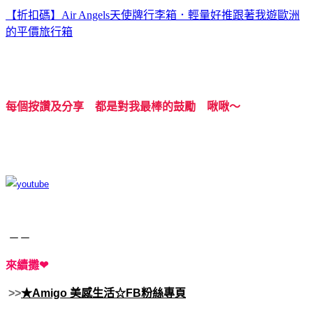
【折扣碼】Air Angels天使牌行李箱．輕量好推跟著我遊歐洲
的平價旅行箱
每個按讚及分享 都是對我最棒的鼓勵 啾啾～
－－
來續攤❤
>>
★Amigo 美感生活☆FB粉絲專頁