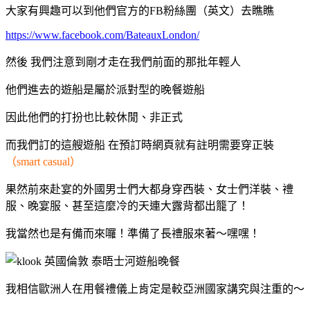
大家有興趣可以到他們官方的FB粉絲團（英文）去瞧瞧
https://www.facebook.com/BateauxLondon/
然後 我們注意到剛才走在我們前面的那批年輕人
他們進去的遊船是屬於派對型的晚餐遊船
因此他們的打扮也比較休閒、非正式
而我們訂的這艘遊船 在預訂時網頁就有註明需要穿正裝
（smart casual）
果然前來赴宴的外國男士們大都身穿西裝、女士們洋裝、禮
服、晚宴服、甚至
這麼冷的天連大露背都出籠了！
我當然也是有備而來囉！準備了長禮服來著～嘿嘿！
我相信歐洲人在用餐禮儀上肯定是較亞洲國家講究與注重的～