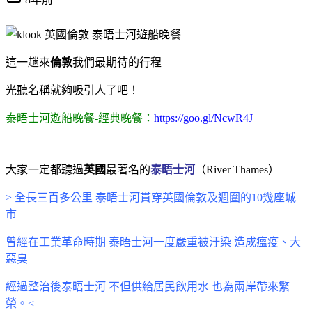
這一趟來
倫敦
我們最期待的行程
光聽名稱就夠吸引人了吧！
泰晤士河遊船晚餐-經典晚餐：
https://goo.gl/NcwR4J
大家一定都聽過
英國
最著名的
泰晤士河
（
River
Thames
）
> 全長三百多公里 泰晤士河貫穿英國倫敦及週圍的10幾座城
市
曾經在工業革命時期 泰晤士河一度嚴重被汙染 造成瘟疫、大
惡臭
經過整治後泰晤士河 不但
供給居民飲用水 也
為兩岸帶來繁
榮。<