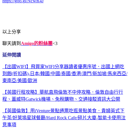
https://goo.gl/NcwR4J
以上分享
聊天請到
Amigo的粉絲團
<3
延伸閱讀
【出國WIFI】飛買家WIFI分享器讀者優惠序號．出國上網吃
到飽(折扣碼)-日本/韓國/中國/泰國/香港/澳門/新加坡/馬來西亞/
東南亞/美國/歐洲
【英國行程攻略】華航直飛倫敦不中停攻略．倫敦自由行行
程、蓋威特Gatwick機場、免稅購物、交通接駁資訊大公開
【英國倫敦】用iVenture景點通票吃逛景點美食．貴婦英式下
午茶/好萊塢星球餐廳/Hard Rock Cafe/碎片大廈-智能卡使用注
意事項