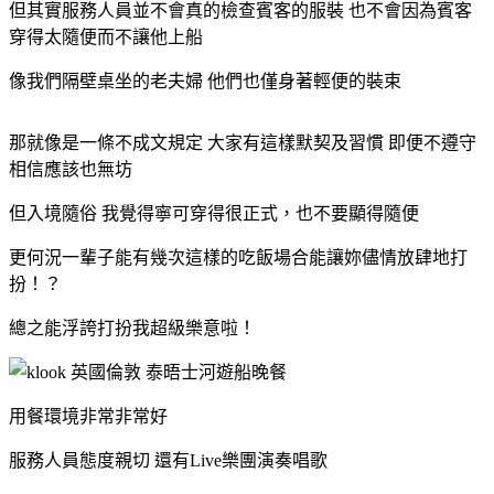
但其實服務人員並不會真的檢查賓客的服裝 也不會因為賓客
穿得太隨便而不讓他上船
像我們隔壁桌坐的老夫婦 他們也僅身著輕便的裝束
那就像是一條不成文規定 大家有這樣默契及習慣 即便不遵守
相信應該也無坊
但入境隨俗 我覺得寧可穿得很正式，也不要顯得隨便
更何況一輩子能有幾次這樣的吃飯場合能讓妳儘情放肆地打
扮！？
總之能浮誇打扮我超級樂意啦！
用餐環境非常非常好
服務人員態度親切
還有Live樂團演奏唱歌