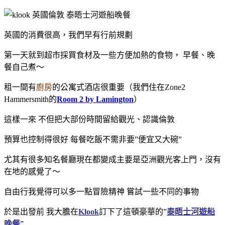
英國的消費很高，我們早有行前規劃
第一天就到超市採買食材及一些方便加熱的食物， 早餐、晚
餐自己煮～
租一間有
廚房
的公寓式酒店很重要（
我們住在Zone2
Hammersmith的
Room 2 by Lamington
）
這樣一來 不但
把大部份時間留給觀光、認識倫敦
預算也控制得很好
每餐吃飯不需非要”便宜又大碗”
尤其有很多知名餐廳現在都變成主要是亞洲觀光客上門，沒有
在地的感覺了～
自由行我覺得可以多一點冒險精神 嘗試一些不同的事物
於是出發前 我大膽在
Klook
訂下了這頓豪華的”
泰晤士河遊船
晚餐
”