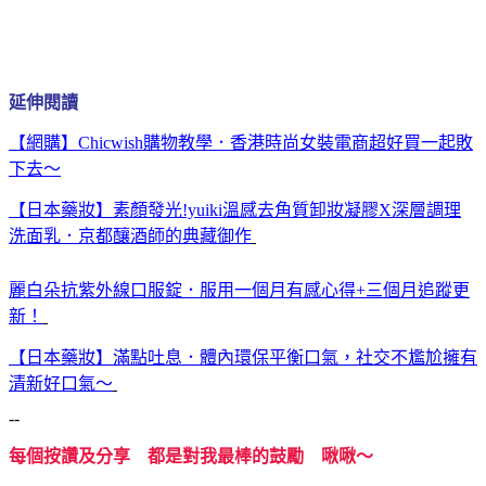
延伸閱讀
【網購】Chicwish購物教學．香港時尚女裝電商超好買一起敗
下去～
【日本藥妝】素顏發光!yuiki溫感去角質卸妝凝膠X深層調理
洗面乳．京都釀酒師的典藏御作
麗白朵抗紫外線口服錠．服用一個月有感心得+三個月追蹤更
新！
【日本藥妝】滿點吐息．體內環保平衡口氣，社交不尷尬擁有
清新好口氣～
--
每個按讚及分享 都是對我最棒的鼓勵 啾啾～