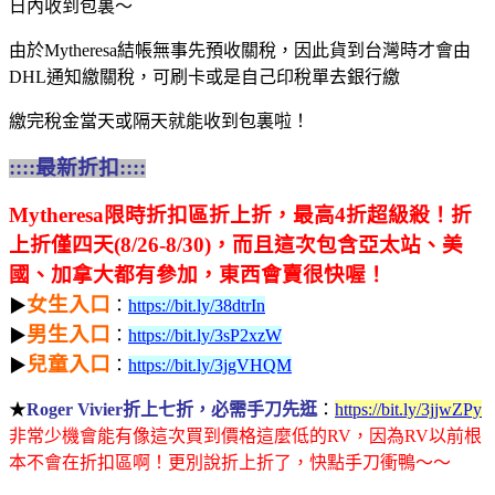
日內收到包裏～
由於Mytheresa結帳無事先預收關稅，因此貨到台灣時才會由
DHL通知繳關稅，可刷卡或是自己印稅單去銀行繳
繳完稅金當天或隔天就能收到包裏啦！
::::最新折扣::::
Mytheresa限時折扣區折上折，最高4折超級殺！折
上折僅四天(8/26-8/30)，而且這次包含亞太站、美
國、加拿大都有參加，東西會賣很快喔！
女生入口
▶
：
https://bit.ly/38dtrIn
男生入口
▶
：
https://bit.ly/3sP2xzW
兒童入口
▶
：
https://bit.ly/3jgVHQM
★
Roger Vivier折上七折，必需手刀先逛
：
https://bit.ly/3jjwZPy
非常少機會能有像這次買到價格這麼低的RV，因為RV以前根
本不會在折扣區啊！更別說折上折了，快點手刀衝鴨～～