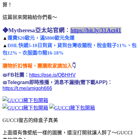
算！
這篇就來開箱給你們看～
◆Mytheresa亞太站官網
：
https://bit.ly/31Act41
▲
運費$20歐元，滿$800歐元免運
▲
DHL快遞5-10日到貨，貨到台灣收關稅，稅金鞋子11%、包
包12%、衣服圍巾類16-18%
--
購物折扣情報、團購敗家請加入
👇
🥨FB社團：
https://pse.is/QBHHV
🥨Telegram即時推播，消息不漏接(需下載APP)：
https://t.me/amigoh666
GUCCI復古的綠盒子真美
上面還有像壁紙一樣的圖騰，還沒打開就讓人醉了～GUCCI