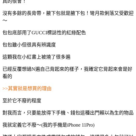
真的很會！
沒有多餘的長背帶，腋下包就是腋下包！彎月款俐落又受歡迎
～
包包底部用了GUCCI標誌性的紅綠配色
包包雖小但很具有辨識度
這顆我在小紅書上被燒了很多遍
已經反覆想過N遍自己背起來的樣子，我確定它背起來會是好
看的
>>
其實就是想買的理由
至於它不廢的程度
對我而言，只要能放得下手機、錢包這種出門賴以為生的物品
我就定義它不廢～(我的手機是iPhone 11Pro)