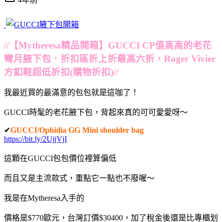
//【Mytheresa精品開箱】GUCCI CP值高高的老花
彎月腋下包．折扣區折上折最高六折，Roger Vivier
方釦鞋超低折扣(購物折扣)//
我最近買的最滿意的包包就是這咖了！
GUCCI時髦的老花腋下包，背起來真的可可愛愛呀～
✔
GUCCI/Ophidia GG Mini shoulder bag
https://bit.ly/2UjjVjI
這顆在GUCCI包包價位裡算偏低
而且又是主流款式，重點它一點也不廢喔～
我是在Mytheresa入手的
價格是$770歐元，
台灣訂價$30400，加了稅金後還是比專櫃划