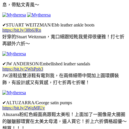
息，帶點文青風～
✔
STUART WEITZMAN/Ebb leather ankle boots
https://bit.ly/38b6JRn
好穿的Stuart Weitzman，寬口細跟短靴我覺得很優雅！打七折
再額外六折～
✔
JW ANDERSON/Embellished leather sandals
https://bit.ly/2WhPpb3
JW涼鞋這雙涼鞋有電到我，在兩條細帶中間加上圓環鑽裝
飾，有設計感又有質感，打七折再七折喔！
✔
ALTUZARRA/George satin pumps
https://bit.ly/2WqMIUv
Altuzarra粉紅色緞面高跟鞋太美啦！上面加了一圈像是大腸圈
的皺皺腳環實在太美太母湯，逼人買它！折上六折價格超優～
想買！！！