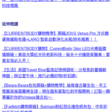
科技噴霧
延伸閱讀
【CURRENTBODY購物教學】開箱JOVS Venus Pro 冷光嫩
膚無痛脫毛儀+LARQ 智能自動淨化水瓶/除毛推薦！！
【CURRENTBODY購物】CurrentBody Skin LED光療面膜
儀開箱。美容大獎紅光抗老新科技，每天十分鐘居家醫美，愛
美女孩必入手！
【生活】英國Travel Blue藍旅記憶棉頸枕．沙發馬鈴薯懶躺
神器，辦公室午休、旅行必備好物(折扣碼)
【Beara Beara包包開箱+購物教學】倫敦復古醫生包．手工
懷舊英倫風襲捲全球，現在還有客製化刻字服務喲！訂製一顆
專屬於你的Vintage復古包～
【Farfetch購物開箱】Balmain粉紅芭比撞色帆布包．中年折