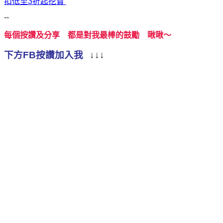
扣低至3折起挖寶
--
每個按讚及分享 都是對我最棒的鼓勵 啾啾～
下方FB按讚加入我
↓↓↓