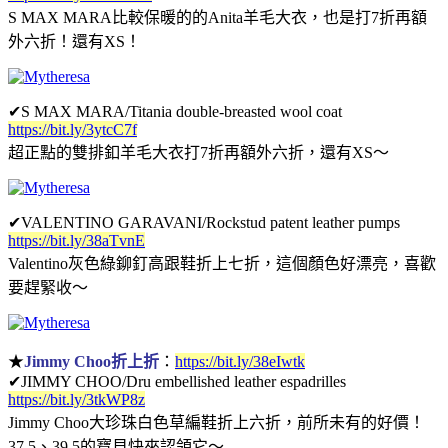
S MAX MARA比較保暖的的Anita羊毛大衣，也是打7折再額
外六折！還有XS！
✔
S MAX MARA/Titania double-breasted wool coat
https://bit.ly/3ytcC7f
超正點的雙排釦羊毛大衣打7折再額外六折，還有XS～
✔
VALENTINO GARAVANI/Rockstud patent leather pumps
https://bit.ly/38aTvnE
Valentino灰色綠鉚釘高跟鞋折上七折，這個顏色好漂亮，喜歡
要趕緊收～
★
Jimmy Choo折上折
：
https://bit.ly/38eIwtk
✔
JIMMY CHOO/Dru embellished leather espadrilles
https://bit.ly/3tkWP8z
Jimmy Choo大珍珠白色草編鞋折上六折，前所未有的好價！
37.5、39.5的寶貝快來認領它～