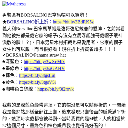
男裝區有BORSALINO巴拿馬帽可以買喲！
★
BORSALINO折上折：
https://bit.ly/3BdRK5z
義大利Borsalino巴拿馬草帽是強哥強尼戴普的愛牌，之前常看
到他被拍都是戴它家的帽子(有沒有立馬浮起強哥戴帽子眼神
渙散的臉！？)，日本男星木村拓哉也是愛用者，它家的帽子
女生也可以戴，而且很好看！現在折上折買省超多！！！
✔
BORSALINO/Panama straw hat
♣
深藍色：
https://bit.ly/3wXeMfx
♣
墨綠色：
https://bit.ly/3siGAHV
♣
棕色：
https://bit.ly/3tgsLuI
♣
黃色：
https://bit.ly/3tgsV5i
♣
咖啡色白縫線：
https://bit.ly/3i2rovk
我戴的是深藍色緞帶這頂，它的帽沿是可以隨你折的，一開始
我是像網站那樣全部往上翻，後來發現只翻後面的感覺滿平衡
的，這頂每次戴都會被稱讚～當時我買的是M號，大約相當於
57這個尺寸，墨綠色和棕色緞帶我也覺得滿好看的！