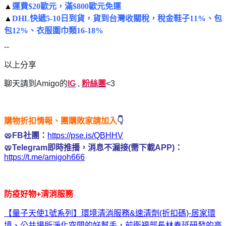
▲
運費$20歐元，滿$800歐元免運
▲
DHL快遞5-10日到貨，貨到台灣收關稅，稅金鞋子11%、包
包12%、衣服圍巾類16-18%
--
以上分享
聊天請到Amigo的
IG
,
粉絲團
<3
購物折扣情報、團購敗家請加入
👇
🥨FB社團：
https://pse.is/QBHHV
🥨Telegram即時推播，消息不漏接(需下載APP)：
https://t.me/amigoh666
防疫好物+清消服務
【量子天使1號系列】環境清消服務&速清劑(折扣碼)-居家環
境、公共場所淨化空間的好幫手，前衛福部長林奏延研發的高