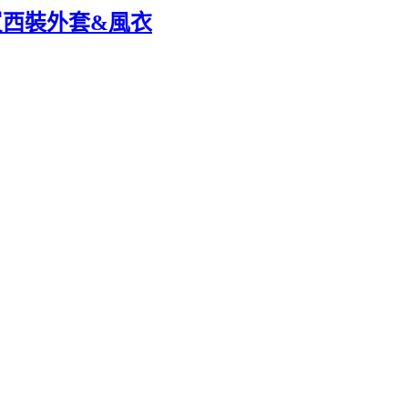
折買西裝外套&風衣