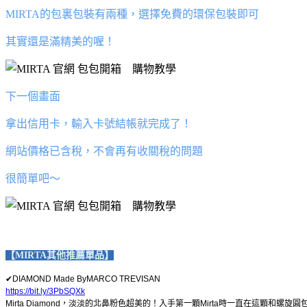
MIRTA的包裏包裝有兩種，選擇免費的環保包裝即可
其實還是滿精美的喔！
下一個畫面
拿出信用卡，輸入卡號結帳就完成了！
網站價格已含稅，不會再有收關稅的問題
很簡單吧～
【MIRTA其他推薦單品】
✔DIAMOND Made ByMARCO TREVISAN
https://bit.ly/3PbSQXk
Mirta Diamond，淡淡的北鼻粉色超美的！入手第一顆Mirta時一直在這顆和螺旋圓