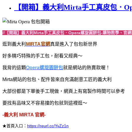
【開箱】義大利Mirta手工真皮包．O
//【開箱】義大利Mirta手工真皮包．Opera螺旋圓餅包-購物教學、官網
逛到義大利
MIRTA官網
真是進入了包包新世界
好多精巧特殊的手工包，耐看又經典～
我背的這顆
Opera螺旋圓餅包
就是網站的熱賣款喔！
Mirta網站的包包、配件皆來自充滿創意工匠的義大利
大部份都是下單後手工現做，網頁上有寫製作時間可以參考
要找有品味又不容易撞的包就到這裡逛～
-義大利 MIRTA 官網-
★首頁入口：
https://reurl.cc/YvZz1n