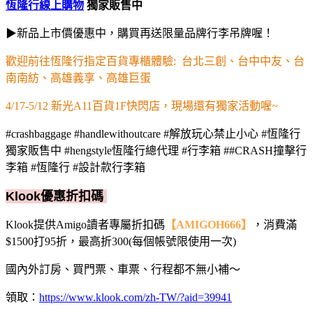
恆隆行線上購物
獨家販售中
▶新品上市價優惠中，購買再送限量品牌行李吊牌喔！
歡迎前往恆隆行指定百貨專櫃體驗: 台北三創、台中中友、台
南南紡、高雄義享、高雄巨蛋
4/17-5/12 新光A11百貨1F快閃店，現場還有獨家活動喔~
#crashbaggage #handlewithoutcare #解放玩心禁止小心 #恆隆行
獨家販售中 #hengstyle恆隆行總代理 #行李箱 ##CRASH撞擊行
李箱 #恆隆行 #設計款行李箱
Klook優惠折扣碼
Klook提供Amigo讀者專屬折扣碼
【AMIGOH666】
，消費滿
$1500打95折，最高折300(每個帳號限使用一次)
國內外訂房、買門票、車票、行程都不無小補～
領取：
https://www.klook.com/zh-TW/?aid=39941