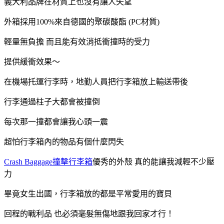
義大利品牌在材質上也沒有讓人失望
外箱採用100%來自德國的聚碳酸酯 (PC材質)
輕量無負擔 而且能有效消抵衝撞時的受力
提供緩衝效果～
在機場托運行李時，地勤人員把行李箱放上輸送帶後
行李通過柱子大都會被撞倒
每次那一撞都會讓我心頭一震
超怕行李箱內的物品有個什麼閃失
Crash Baggage撞擊行李箱
優秀的外殼 真的能讓我減輕不少壓
力
畢竟女生出國，行李箱放的都是平常愛用的寶貝
回程的戰利品 也必須毫髮無傷地跟我回家才行！