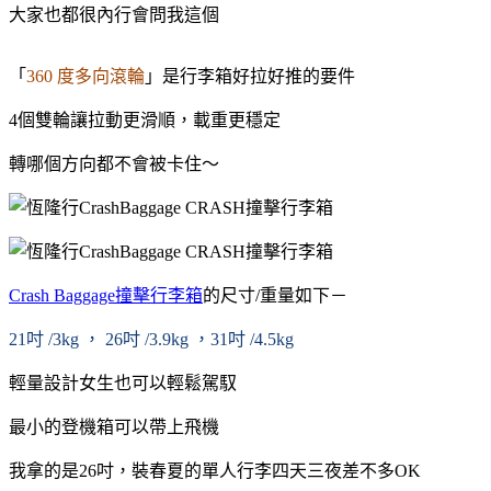
大家也都很內行會問我這個
「
360 度多向滾輪
」是行李箱好拉好推的要件
4個雙輪讓拉動更滑順，載重更穩定
轉哪個方向都不會被卡住～
Crash Baggage撞擊行李箱
的尺寸/重量如下－
21吋 /3kg ， 26吋 /3.9kg ，31吋 /4.5kg
輕量設計女生也可以輕鬆駕馭
最小的登機箱可以帶上飛機
我拿的是26吋，裝春夏的單人行李四天三夜差不多OK