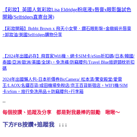
【彩妝】英國人氣彩妝Lisa Eldridge粉底液x唇膏x眼影盤試色
開箱(Selfridges直寄台灣)
【彩妝開箱】Bobbi Brown x 飛天小女警．鑽石眼影盤+金緻緞光唇膏
+卸妝油/英國Selfridges購物分享
【2024年出國必存】飛買家Wifi機、網卡SIM卡/eSim折扣碼(日本/韓國/
泰國/亞洲/歐洲/美國/全球)，免洗褲/防竊腰包/Travel Blue旅遊頸枕折扣
碼
2024年出國懶人包-日本折價券BicCamera/ 松本清/驚安殿堂/愛電
王/LAOX/名鐵百貨/成田機場免稅店/京王百貨新宿店，WIFI機/SIM
卡/eSim，旅行免洗用品＋防竊腰包+行李箱
--
每個按讚、追蹤及分享 都是對我最棒的鼓勵 啾啾～
下方FB按讚+追蹤我
↓↓↓