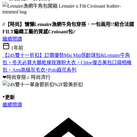
//【時尚】慵懶Lemaire漁網牛角包穿搭．一包兩用!?結合法國
FILT編織工藝的質感Croissant包//
繼續閱讀
1年前
【24S雙十一折扣】訂價優勢Miu Miu保齡球包&Lemaire牛角
包，冬天必買大鵝乾燥玫瑰粉大衣，Chloe復古美包口袋相機
包，Ami高級灰毛衣+Polo麻花系列
❤時尚穿搭♫
時尚流行
*更新
繼續閱讀