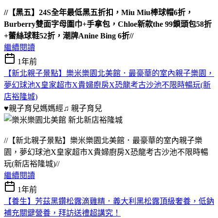
//【黑五】24S全年最低黑五折扣，Miu Miu棒球帽6折，
Burberry雙面字母圍巾+手拿包，Chloe新款the 99鎖頭包58折
+蕾絲球鞋52折，潮牌Anine Bing 6折//
繼續閱讀
1年前
【新北親子景點】樂米樂園北美館．最豪華的室內親子樂園，
夢幻球池X皇家超市X貴婦廚房X恐龍考古沙池不限時暢玩(新
店裕隆城)
♥親子育兒媽媽經♫
親子育兒
//【新北親子景點】樂米樂園北美館．最豪華的室內親子樂
園，夢幻球池X皇家超市X貴婦廚房X恐龍考古沙池不限時暢
玩(新店裕隆城)//
繼續閱讀
1年前
【養生】芳茲黑鑽松露滴雞精．義大利黑松露頂級奢養，低鈉
補充關鍵營養，拜訪送禮超講究！