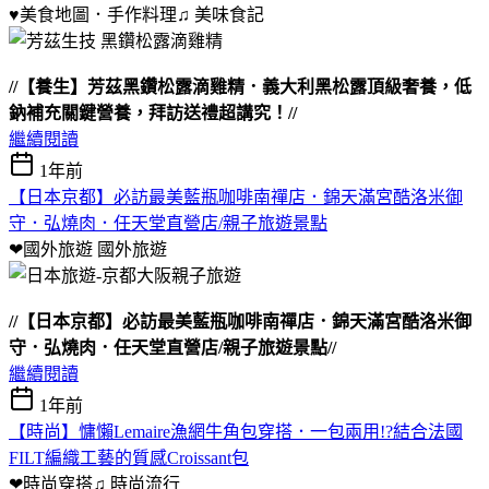
♥美食地圖．手作料理♫
美味食記
//【養生】芳茲黑鑽松露滴雞精．義大利黑松露頂級奢養，低
鈉補充關鍵營養，拜訪送禮超講究！//
繼續閱讀
1年前
【日本京都】必訪最美藍瓶咖啡南禪店．錦天滿宮酷洛米御
守．弘燒肉．任天堂直營店/親子旅遊景點
❤國外旅遊
國外旅遊
//【日本京都】必訪最美藍瓶咖啡南禪店．錦天滿宮酷洛米御
守．弘燒肉．任天堂直營店/親子旅遊景點//
繼續閱讀
1年前
【時尚】慵懶Lemaire漁網牛角包穿搭．一包兩用!?結合法國
FILT編織工藝的質感Croissant包
❤時尚穿搭♫
時尚流行