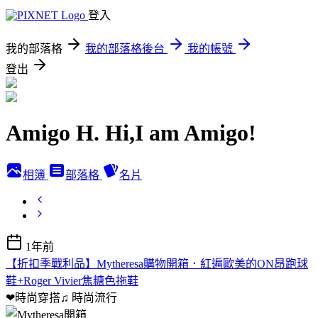
登入
我的部落格
我的部落格後台
我的帳號
登出
Amigo H. Hi,I am Amigo!
相簿
部落格
名片
1年前
【折扣季戰利品】Mytheresa購物開箱．紅遍歐美的ON昂跑球
鞋+Roger Vivier焦糖色拖鞋
❤時尚穿搭♫
時尚流行