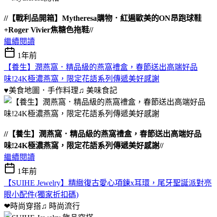
//【戰利品開箱】Mytheresa購物．紅遍歐美的ON昂跑球鞋
+Roger Vivier焦糖色拖鞋//
繼續閱讀
1年前
【養生】潤燕窩．精品級的燕窩禮盒，春節送出高端好品
味!24K極濃燕窩，限定花語系列傳遞美好感謝
♥美食地圖．手作料理♫
美味食記
//【養生】潤燕窩．精品級的燕窩禮盒，春節送出高端好品
味!24K極濃燕窩，限定花語系列傳遞美好感謝//
繼續閱讀
1年前
【SUIHE Jewelry】精緻復古愛心項鍊x耳環，尾牙聖誕派對亮
眼小配件(獨家折扣碼)
❤時尚穿搭♫
時尚流行