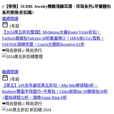
//【穿搭】SUIHE Jewelry精緻項鍊耳環．珍珠系列x早餐麵包
系列穿搭/折扣碼//
繼續閱讀
1年前
【2024黑五折扣整理】Mytheresa大量Roger Vivier折扣，
Farfetch貴婦包Valextra 58折數量稀少！HBX收UGG雪靴，
SSENSE潮牌挖寶，Coach大爆款Brooklyn 61折
❤時尚穿搭♫
時尚流行
繼續閱讀
1年前
【黑五】24S全年最低黑五折扣，Miu Miu棒球帽6折，
Burberry雙面字母圍巾+手拿包，Chloe新款the 99鎖頭包58折
+蕾絲球鞋52折，潮牌Anine Bing 6折
❤時尚穿搭♫
時尚流行