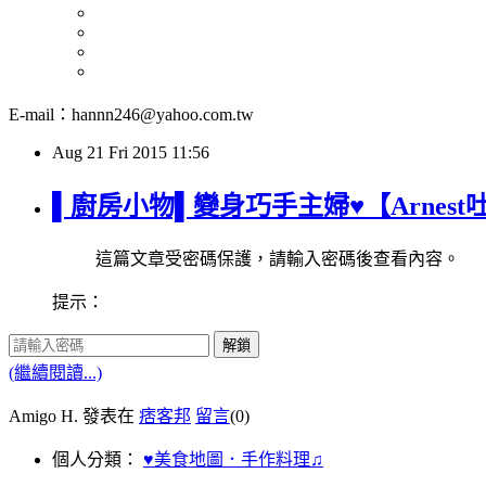
E-mail：hannn246@yahoo.com.tw
Aug
21
Fri
2015
11:56
▌廚房小物▌變身巧手主婦♥【Arnes
這篇文章受密碼保護，請輸入密碼後查看內容。
提示：
解鎖
(繼續閱讀...)
Amigo H. 發表在
痞客邦
留言
(0)
個人分類：
♥美食地圖．手作料理♫