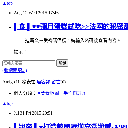
▲top
Aug
12
Wed
2015
17:46
▌食 ▌♥♥彌月蛋糕試吃>>法國的秘密甜點
這篇文章受密碼保護，請輸入密碼後查看內容。
提示：
解鎖
(繼續閱讀...)
Amigo H. 發表在
痞客邦
留言
(0)
個人分類：
♥美食地圖．手作料理♫
▲top
Jul
31
Fri
2015
20:51
▌妝容 ▌♥打造韓國歐逆亮澤妝感-A'P