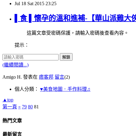
Jul
18
Sat
2015
23:25
▌食 ▌懷孕的溫和進補-【華山派雞
這篇文章受密碼保護，請輸入密碼後查看內容。
提示：
解鎖
(繼續閱讀...)
Amigo H. 發表在
痞客邦
留言
(2)
個人分類：
♥美食地圖．手作料理♫
▲top
第一頁
«
79
80
81
熱門文章
最新留言