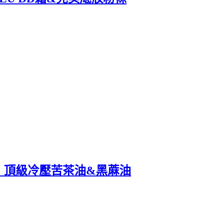
生】頂級冷壓苦茶油&黑蔴油