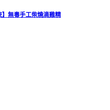
大俠】無毒手工柴燒滴雞精