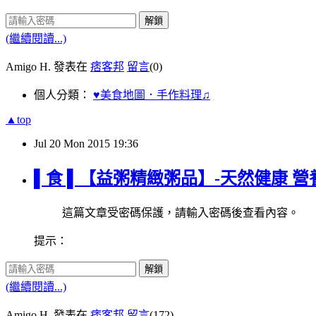
解鎖
(繼續閱讀...)
Amigo H. 發表在
痞客邦
留言
(0)
個人分類：
♥美食地圖．手作料理♫
▲top
Jul
20
Mon
2015
19:36
▌食 ▌【益粥精緻粥品】-天然健康 
這篇文章受密碼保護，請輸入密碼後查看內容。
提示：
解鎖
(繼續閱讀...)
Amigo H. 發表在
痞客邦
留言
(172)