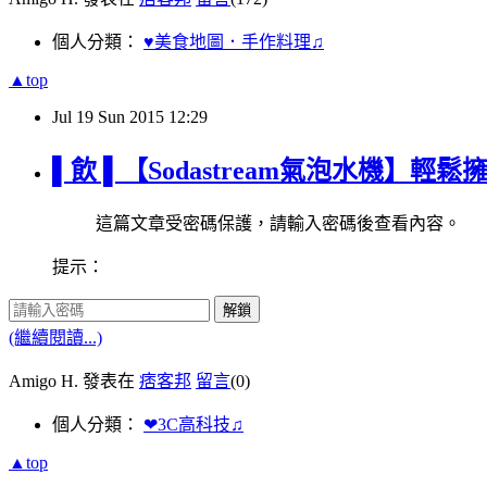
個人分類：
♥美食地圖．手作料理♫
▲top
Jul
19
Sun
2015
12:29
▌飲 ▌【Sodastream氣泡水機】
這篇文章受密碼保護，請輸入密碼後查看內容。
提示：
解鎖
(繼續閱讀...)
Amigo H. 發表在
痞客邦
留言
(0)
個人分類：
❤3C高科技♫
▲top