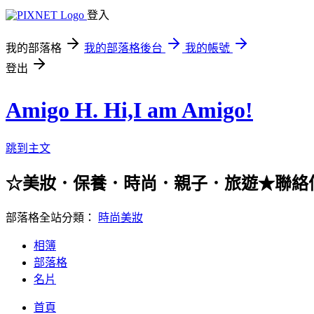
登入
我的部落格
我的部落格後台
我的帳號
登出
Amigo H. Hi,I am Amigo!
跳到主文
☆美妝．保養．時尚．親子．旅遊★聯絡信箱：han
部落格全站分類：
時尚美妝
相簿
部落格
名片
首頁