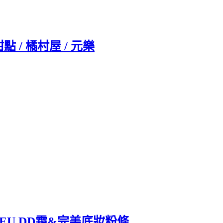
 / 橘村屋 / 元樂
IEU DD霜&完美底妝粉條