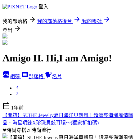
登入
我的部落格
我的部落格後台
我的帳號
登出
Amigo H. Hi,I am Amigo!
相簿
部落格
名片
1年前
【開箱】SUIHE Jewelry夏日海洋貝殼風！超漂亮海灘風情飾
品．海星項鍊X珍珠貝殼耳環～(獨家折扣碼)
❤時尚穿搭♫
時尚流行