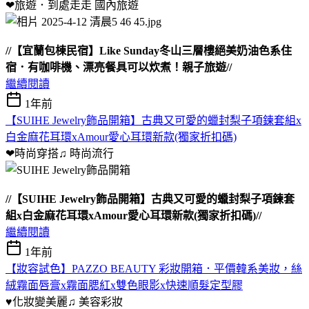
❤旅遊．到處走走
國內旅遊
//【宜蘭包棟民宿】Like Sunday冬山三層樓絕美奶油色系住
宿．有咖啡機、漂亮餐具可以炊煮！親子旅遊//
繼續閱讀
1年前
【SUIHE Jewelry飾品開箱】古典又可愛的蠟封梨子項鍊套組x
白金麻花耳環xAmour愛心耳環新款(獨家折扣碼)
❤時尚穿搭♫
時尚流行
//【SUIHE Jewelry飾品開箱】古典又可愛的蠟封梨子項鍊套
組x白金麻花耳環xAmour愛心耳環新款(獨家折扣碼)//
繼續閱讀
1年前
【妝容試色】PAZZO BEAUTY 彩妝開箱．平價韓系美妝，絲
絨霧面唇膏x霧面腮紅x雙色眼影x快速順髮定型膠
♥化妝變美麗♫
美容彩妝