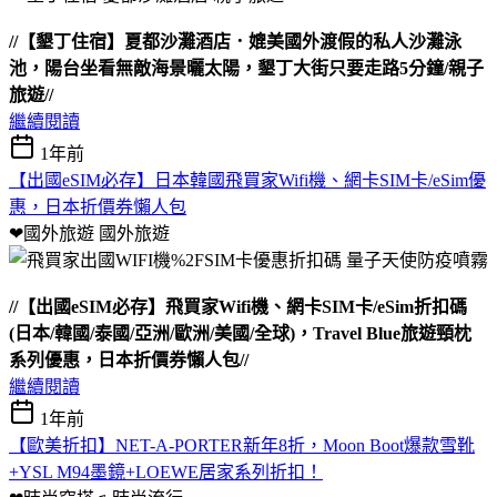
//【墾丁住宿】夏都沙灘酒店．媲美國外渡假的私人沙灘泳
池，陽台坐看無敵海景曬太陽，墾丁大街只要走路5分鐘/親子
旅遊//
繼續閱讀
1年前
【出國eSIM必存】日本韓國飛買家Wifi機、網卡SIM卡/eSim優
惠，日本折價券懶人包
❤國外旅遊
國外旅遊
//【出國eSIM必存】飛買家Wifi機、網卡SIM卡/eSim折扣碼
(日本/韓國/泰國/亞洲/歐洲/美國/全球)，Travel Blue旅遊頸枕
系列優惠，日本折價券懶人包//
繼續閱讀
1年前
【歐美折扣】NET-A-PORTER新年8折，Moon Boot爆款雪靴
+YSL M94墨鏡+LOEWE居家系列折扣！