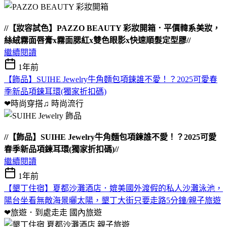
//【妝容試色】PAZZO BEAUTY 彩妝開箱．平價韓系美妝，
絲絨霧面唇膏x霧面腮紅x雙色眼影x快速順髮定型膠//
繼續閱讀
1年前
【飾品】SUIHE Jewelry牛角麵包項鍊誰不愛！？2025可愛春
季新品項鍊耳環(獨家折扣碼)
❤時尚穿搭♫
時尚流行
//【飾品】SUIHE Jewelry牛角麵包項鍊誰不愛！？2025可愛
春季新品項鍊耳環(獨家折扣碼)//
繼續閱讀
1年前
【墾丁住宿】夏都沙灘酒店．媲美國外渡假的私人沙灘泳池，
陽台坐看無敵海景曬太陽，墾丁大街只要走路5分鐘/親子旅遊
❤旅遊．到處走走
國內旅遊