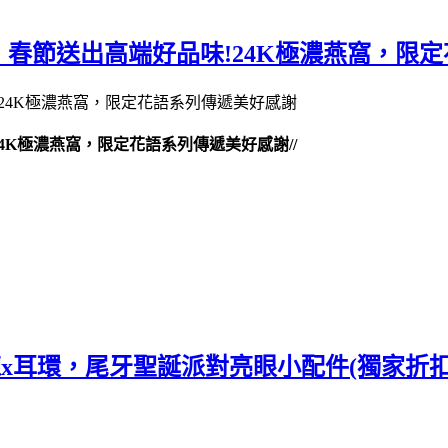
春節送出高端好品味!24K極濃燕窩，限
4K極濃燕窩，限定花語系列傳遞美好感謝//
心項鍊x耳環，尾牙聖誕派對亮眼小配件(獨家折扣