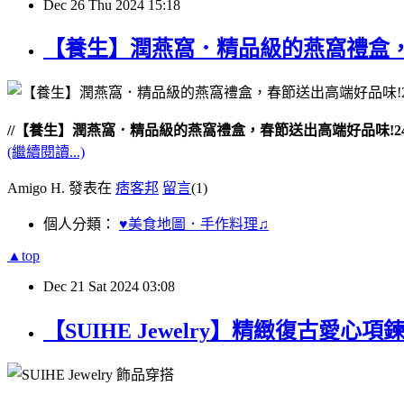
Dec
26
Thu
2024
15:18
【養生】潤燕窩．精品級的燕窩禮盒，
//【養生】潤燕窩．精品級的燕窩禮盒，春節送出高端好品味!2
(繼續閱讀...)
Amigo H. 發表在
痞客邦
留言
(1)
個人分類：
♥美食地圖．手作料理♫
▲top
Dec
21
Sat
2024
03:08
【SUIHE Jewelry】精緻復古愛