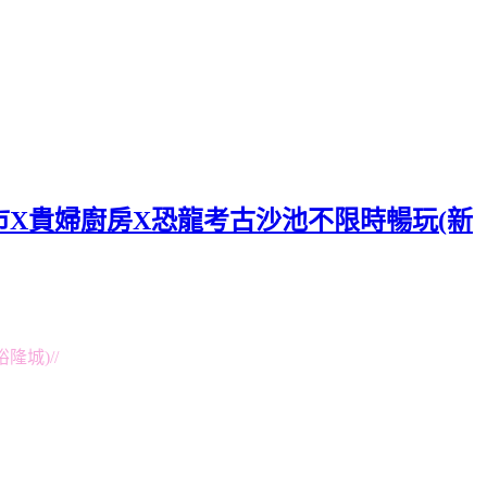
X貴婦廚房X恐龍考古沙池不限時暢玩(新
城)//