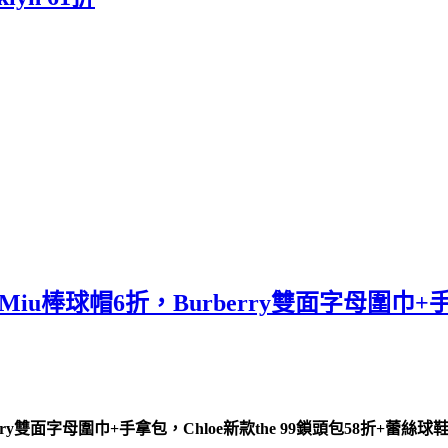
iu棒球帽6折，Burberry雙面字母圍巾+手拿
y雙面字母圍巾+手拿包，Chloe新款the 99鎖頭包58折+蕾絲球鞋52折