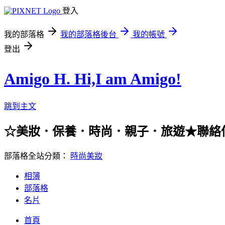
登入
我的部落格
我的部落格後台
我的帳號
登出
Amigo H. Hi,I am Amigo!
跳到主文
☆美妝．保養．時尚．親子．旅遊★聯絡信箱：han
部落格全站分類：
時尚美妝
相簿
部落格
名片
首頁