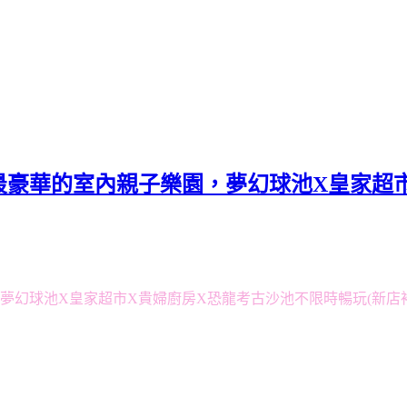
豪華的室內親子樂園，夢幻球池X皇家超市
夢幻球池X皇家超市X貴婦廚房X恐龍考古沙池不限時暢玩(新店裕隆