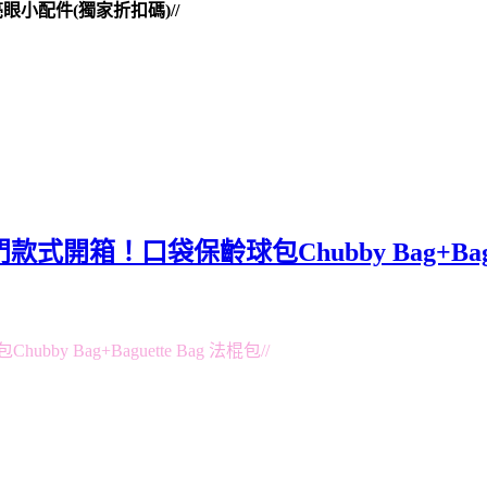
亮眼小配件(獨家折扣碼)//
式開箱！口袋保齡球包Chubby Bag+Bague
y Bag+Baguette Bag 法棍包//