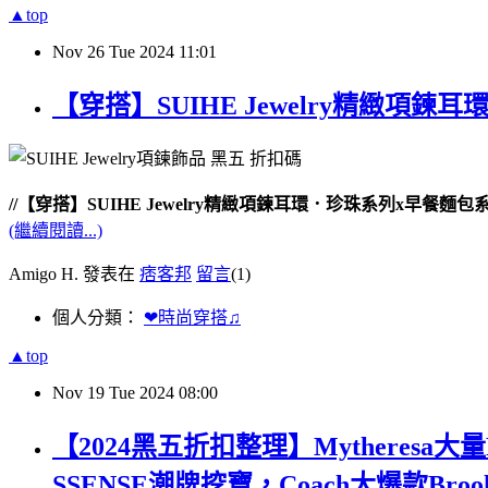
▲top
Nov
26
Tue
2024
11:01
【穿搭】SUIHE Jewelry精緻項
//【穿搭】SUIHE Jewelry精緻項鍊耳環．珍珠系列x早餐麵包
(繼續閱讀...)
Amigo H. 發表在
痞客邦
留言
(1)
個人分類：
❤時尚穿搭♫
▲top
Nov
19
Tue
2024
08:00
【2024黑五折扣整理】Mytheresa大量R
SSENSE潮牌挖寶，Coach大爆款Brookl