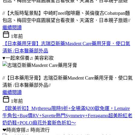
//【大阪時髦景點】中崎町neel咖啡廳、英倫復古Cobatopan麵
包店、梅田空中庭園展望台看夜景、天滿宮．日本親子旅遊//
繼續閱讀
1年前
【日本藥用牙膏】志瑞亞新藥Masdent Care藥用牙膏．使口氣
清新 /日本醫藥部外品
♥一起來保養♫
美容彩妝
//【日本藥用牙膏】志瑞亞新藥Masdent Care藥用牙膏．使口氣
清新 /日本醫藥部外品//
繼續閱讀
1年前
【歐美折扣】Mytheresa限時9折+全場滿$200歐免運，Lemaire
牛角包+Bug價RV+Savette熱門Symmetry+Ferragamo超美粉紅老
奶奶鞋+POLO麻花外套新色折扣～
❤時尚穿搭♫
時尚流行