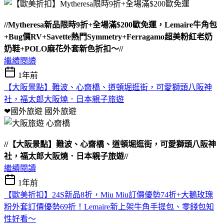
//Mytheresa新品限時9折+全場滿$200歐免運，Lemaire牛角包
+Bug價RV+Savette熱門Symmetry+Ferragamo超美粉紅老奶
奶鞋+POLO麻花外套新色折扣～//
繼續閱讀
1年前
【大阪景點】難波、心齋橋、道頓堀逛街，可愛獅頭八阪神
社，福太郎大阪燒．日本親子旅遊
❤國外旅遊
國外旅遊
//【大阪景點】難波、心齋橋、道頓堀逛街，可愛獅頭八阪神
社，福太郎大阪燒．日本親子旅遊//
繼續閱讀
1年前
【歐美折扣】24S新品8折，Miu Miu訂價優勢74折+大鵝玫瑰
粉外套訂價優勢69折！Lemaire新上架牛角手提包、零錢包知
性好看～