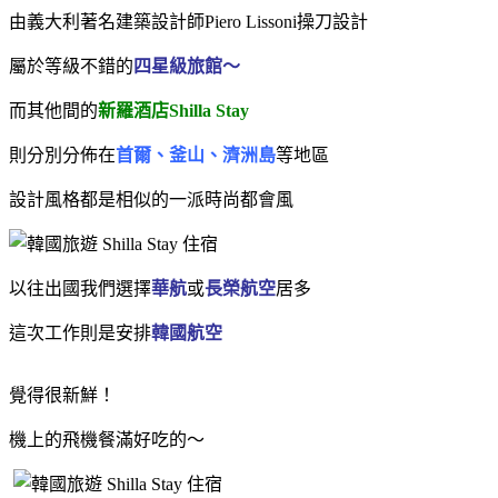
由義大利著名建築設計師Piero Lissoni操刀設計
屬於等級不錯的
四星級旅館～
而其他間的
新羅酒店Shilla Stay
則分別分佈在
首爾、釜山、濟洲島
等地區
設計風格都是相似的一派時尚都會風
以往出國我們選擇
華航
或
長榮航空
居多
這次工作則是安排
韓國航空
覺得很新鮮！
機上的飛機餐滿好吃的～