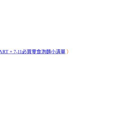
RT + 7-11必買零食泡麵小清單
）