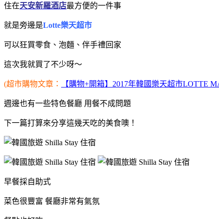
住在
天安新羅酒店
最方便的一件事
就是旁邊是
Lotte樂天超市
可以狂買零食、泡麵、伴手禮回家
這次我就買了不少呀～
(超市購物文章：
【購物+開箱】2017年韓國樂天超市LOTTE MA
週邊也有一些特色餐廳 用餐
不成問題
下一篇打算來分享這幾天吃的美食噢！
早餐採自助式
菜色很豐富 餐廳非常有氣氛