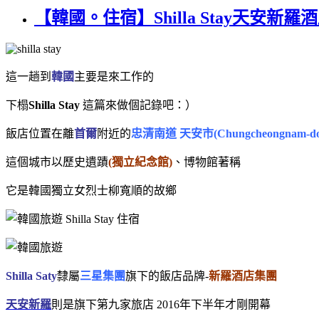
【韓國。住宿】Shilla Stay天
這一趟到
韓國
主要是來工作的
下榻
Shilla Stay
這篇來做個記錄吧：）
飯店位置在離
首爾
附近的
忠清南道
天安市(Chungcheongnam-do
這個城市以歷史遺蹟
(獨立紀念館)
、博物館著稱
它是韓國獨立女烈士柳寬順的故鄉
Shilla Saty
隸屬
三星集團
旗下的飯店品牌-
新羅酒店集團
天安新羅
則是旗下第九家旅店 2016年下半年才剛開幕