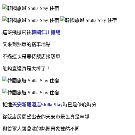
這班飛機飛往
韓國仁川機場
又來到熟悉的搭車地點
不過這次是等待飯店接駁車
能夠直達真是太棒了！
抵達
天安新羅酒店Shilla Stay
時
已是傍晚時分
從飯店房間望出去的天安市景色真是寧靜
與首爾人聲鼎沸的熱鬧景象截然不同