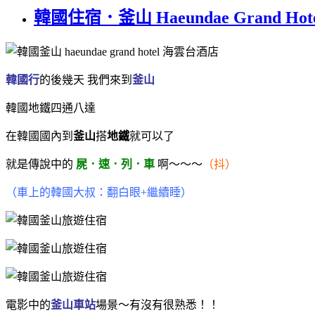
韓國住宿．釜山 Haeundae Gran
韓國行
的後幾天 我們來到
釜山
韓國地鐵四通八達
在韓國國內到
釜山
搭
地鐵
就可以了
就是傳說中的
屍．速．列．車
啊～～～
（抖）
（車上的韓國大叔：翻白眼+繼續睡）
電影中的
釜山車站
場景～有沒有很熟悉！！