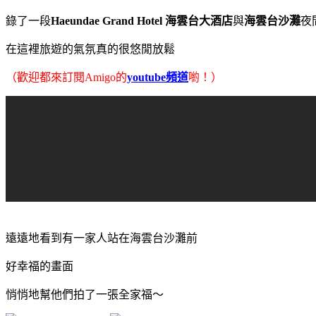
錄了一段
Haeundae Grand Hotel 海雲台大酒店
與
海雲台沙灘
夜
在這裡旅遊的氣氛真的很悠閒放鬆
（歡迎都來訂閱Amigo的
youtube頻道
喲！）
遠遠地看到有一家人站在海雲台沙灘前
好幸福的畫面
悄悄地幫他們拍了一張全家福～