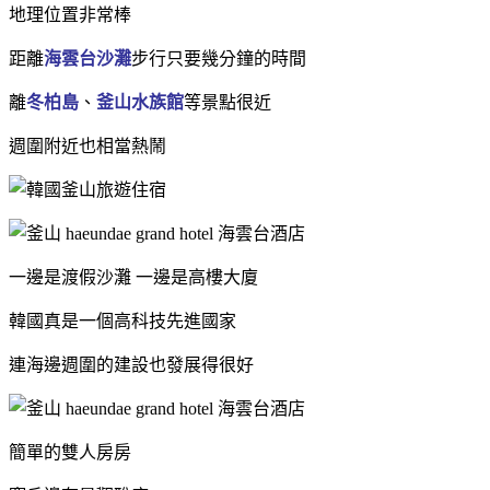
地理位置非常棒
距離
海雲台沙灘
步行只要幾分鐘的時間
離
冬柏島
、
釜山水族館
等景點很近
週圍附近也相當熱鬧
一邊是渡假沙灘 一邊是高樓大廈
韓國真是一個高科技先進國家
連海邊週圍的建設也發展得很好
簡單的雙人房房