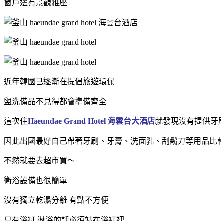
窗戶邊有景觀雅座
近年韓國已逐漸在提倡旅遊環保
盥洗備品不見得都會準備齊全
這次住
Haeundae Grand Hotel 海雲台大酒店
就發現沒有提供牙
因此出國最好自己帶著牙刷、牙膏、洗面乳、刮鬍刀等用品比
不然就要去超市買～
衛浴設備也很簡單
沒有獨立乾濕分離 有點不方便
只有浴缸 淋浴的話必須站在浴缸裡