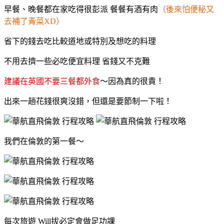
早餐、晚餐都在家吃得很彭派 餐餐有酒有肉
（後來怕便秘又
去補了青菜XD）
省下的錢去吃比較道地或特別及想吃的料理
不用去擠一些必吃便宜料理 省錢又不克難
建議
在英國
不要三餐都外食
～因為真的很貴！
出來一趟花錢很爽沒錯，但還是要節制一下啦！
我們在倫敦的第一餐～
每次旅遊 Will拔必定會做足功課