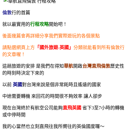
倫敦
行的首篇
就以最實用的
行程攻略
開始吧！
後面幾篇會再詳細分享我們實際遊玩的各個景點
請點選網頁上方
「
國外旅遊-英國
」
分類就能看到所有倫敦行
的文章喔！
這趟旅遊的安排 是我們在得知
華航
開啟
台灣直飛倫敦
歷史性
的時刻時決定下來的
以前
英國
對台灣來說是個非常耗時且遙遠的國家
中途需要轉機 來回花的時間很不夠效率
讓人卻步
現在台灣終於有航空公司能夠
直飛英國
省下3至7小時的轉機
或中停時間
我的心當然也立刻直飛往
我所嚮往的英倫國度囉～