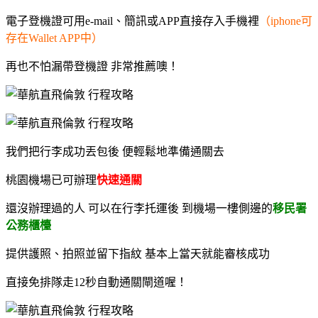
電子登機證可用e-mail、簡訊或APP直接存入手機裡
（iphone可
存在Wallet APP中）
再也不怕漏帶登機證
非常推薦噢！
我們把行李成功丟包後
便輕鬆地準備通關去
桃園機場已可辦理
快速通關
還沒辦理過的人 可以在行李托運後 到機場一樓側邊的
移民署
公務櫃檯
提供護照、拍照並留下指紋 基本上當天就能審核成功
直接免排隊走12秒自動通關閘道喔！