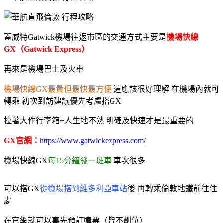
蓋威特Gatwick機場往返市區的交通方式主要是
機場快線
GX（Gatwick Express）
再來是機場巴士及火車
機場快線GX最貴但最快最方便
這應該很好理解
在機場內就可
轉乘 初次到訪建議優先考慮搭GX
拉著大件行李箱+人生地不熟 明確及快速才是最重要的
GX官網：
https://www.gatwickexpress.com/
機場快線GX
每15分鐘發一班車
車次很多
可以搭GX
從機場搭到維多利亞車站
後 再轉乘倫敦地鐵前往住
處
在官網就可以事先預訂購票
（皆不劃位）