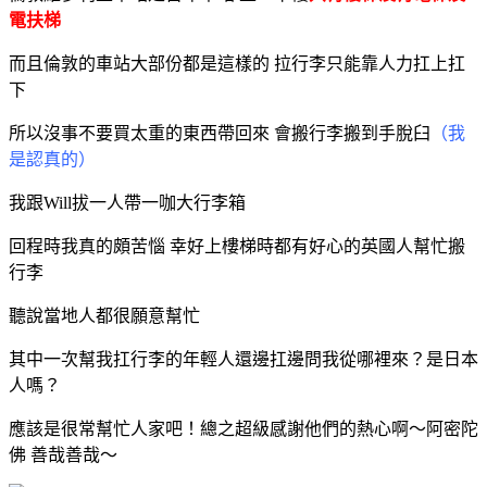
電扶梯
而且倫敦的車站大部份都是這樣的
拉行李只能靠人力扛上扛
下
所以沒事不要買太重的東西帶回來 會搬行李搬到手脫臼
（我
是認真的）
我跟Will拔一人帶一咖大行李箱
回程時我真的頗苦惱 幸好上樓梯時都有好心的英國人幫忙搬
行李
聽說當地人都很願意幫忙
其中一次幫我扛行李的年輕人還邊扛邊問我從哪裡來？是日本
人嗎？
應該是很常幫忙人家吧！總之超級感謝他們的熱心啊～阿密陀
佛 善哉善哉～