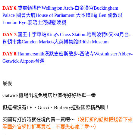
DAY 6.
威靈頓拱門Wellington Arch-白金漢宮Buckingham
Palace-國會大廈House of Parliament-大本鐘Big Ben-倫敦眼
London Eye-泰晤士河遊船晚餐
DAY 7.
國王十字車站King's Cross Station-哈利波特9又3/4月台-
肯頓市集Camden Market-大英博物館British Museum
DAY 8.
Hammersmith漢默史密斯散步-西敏寺Westminster Abbey-
Getwick Airport-台灣
最後
Gatwick機場出境免稅店也值得好好地逛一番
但這裡沒有LV、Gucci、Burberry這些國際精品噢！
英國有打折時就在境內買一買吧～
（沒打折的話就把錢省下來
等國外官網打折再買啦！不要失心瘋了乖～）