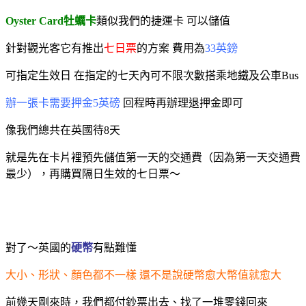
Oyster Card牡蠣卡
類似我們的捷運卡 可以儲值
針對觀光客它有推出
七日票
的方案 費用為
33英鎊
可指定生效日 在指定的七天內可不限次數搭乘地鐵及公車Bus
辦一張卡需要押金5英磅
回程時再辦理退押金即可
像我們總共在英國待8天
就是先在卡片裡預先儲值第一天的交通費（因為第一天交通費
最少），再購買隔日生效的七日票～
對了～英國的
硬幣
有點難懂
大小、形狀、顏色都不一樣 還不是說硬幣愈大幣值就愈大
前幾天剛來時，我們都付鈔票出去、找了一堆零錢回來