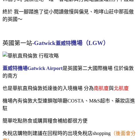
終於 我一腳踏進了從小閱讀傲慢與偏見、咆哮山莊中那孤傲
的英國～
英國第一站-
Gatwick
機場（LGW）
蓋威特
蓋威特
機場
Gatwick Airport
是英國第二大國際機場 位於倫敦
的南方
也是華航直飛倫敦抵達後的入境機場 分為
南航廈
與
北航廈
機場內有倫敦大型連鎖咖啡廳COSTA、M&S超市、藥妝店進
駐
簡單吃點熱食或購買糧食補給都很方便
免稅店購物則建議在回程時的出境免稅店shopping
（後面會分