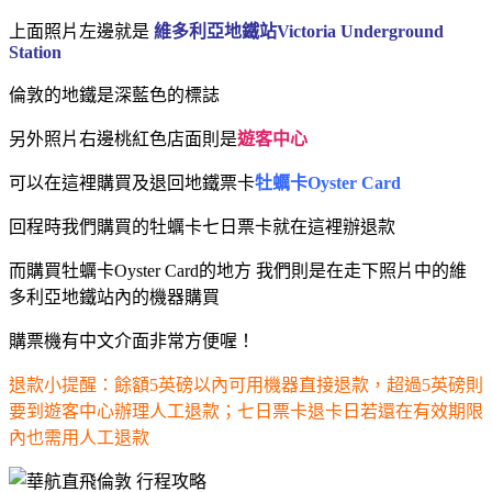
上面照片左邊就是
維多利亞地鐵站
Victoria Underground
Station
倫敦的地鐵是深藍色的標誌
另外照片右邊桃紅色店面則是
遊客中心
可以在這裡購買及退回地鐵票卡
牡蠣卡Oyster Card
回程時我們購買的
牡蠣卡
七日票卡就在這裡辦退款
而購買
牡蠣卡
Oyster Card
的地方 我們則是在走下照片中的維
多利亞地鐵站內的機器購買
購票機有中文介面非常方便喔！
退款小提醒：餘額5英磅以內可用機器直接退款，超過5英磅則
要到遊客中心辦理人工退款；七日票卡退卡日若還在有效期限
內也需用人工退款