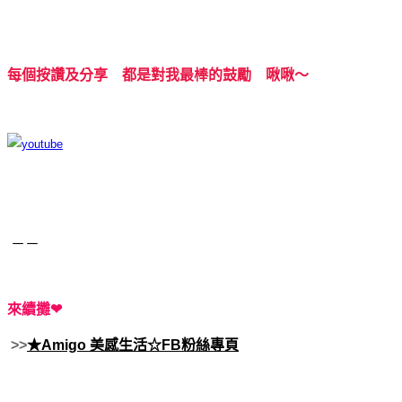
每個按讚及分享 都是對我最棒的鼓勵 啾啾～
－－
來續攤❤
>>
★Amigo 美感生活☆FB粉絲專頁