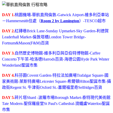
DAY 1.
桃園機場-華航直飛倫敦-Gatwick Airport-維多利亞車站
－Hammersmith住處（
Room 2 by Lamington
）-TESCO超市
DAY 2.
紅磚巷Brick Lane-Sunday Upmarket-Sky Garden-利德賀
Leaderhall Market
-倫敦塔橋London Tower Bridge-
Fortnum&Mason(F&M)百貨
DAY 3.
自然歷史博物館-維多利亞與亞伯特博物館-Caffee
Concerto下午茶-哈洛德Harrods百貨-海德公園Hyde Park Winter
Wonderland聖誕市集
DAY 4.
科芬園Covent Garden-特拉法加廣場Trafalgar Square-國
家美術館-萊斯特廣場Leicester Square-希爾頓Hilton聖誕市集-攝
政街Regent St. 牛津街Oxford St.-塞爾福里奇Selfridges百貨
DAY 5.
碎片塔Shard -波羅市場Borough Market-泰特現代美術館
Tate Modern-聖保羅座堂St Paul's Cathedral-滑鐵盧Waterloo聖誕
市集