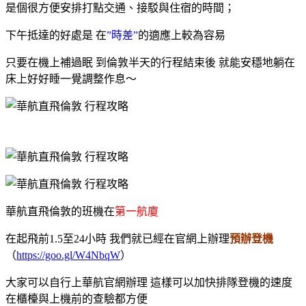
是個很方便安排打點交通、接駁與住宿的時間；
下午抵達的好處是 在
”時差”
的適應上較為容易
只要在機上補過眠 到倫敦半天的行程結束後 就能安穩地躺在
床上好好睡一覺調整作息～
華航直飛倫敦的班機在
第一航廈
在起飛前1.5至24小時 我們就已經在官網上辦理
預辦登機
（
https://goo.gl/W4NbqW
）
大家可以自行上華航官網辦理
這樣可以加快排隊登機的速度
在櫃檯與上機前的查驗都方便