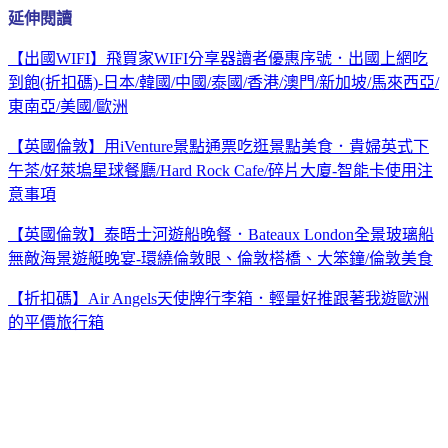
延伸閱讀
【出國WIFI】飛買家WIFI分享器讀者優惠序號．出國上網吃
到飽(折扣碼)-日本/韓國/中國/泰國/香港/澳門/新加坡/馬來西亞/
東南亞/美國/歐洲
【英國倫敦】用iVenture景點通票吃逛景點美食．貴婦英式下
午茶/好萊塢星球餐廳/Hard Rock Cafe/碎片大廈-智能卡使用注
意事項
【英國倫敦】泰晤士河遊船晚餐．Bateaux London全景玻璃船
無敵海景遊艇晚宴-環繞倫敦眼、倫敦榙橋、大笨鐘/倫敦美食
【折扣碼】Air Angels天使牌行李箱．輕量好推跟著我遊歐洲
的平價旅行箱