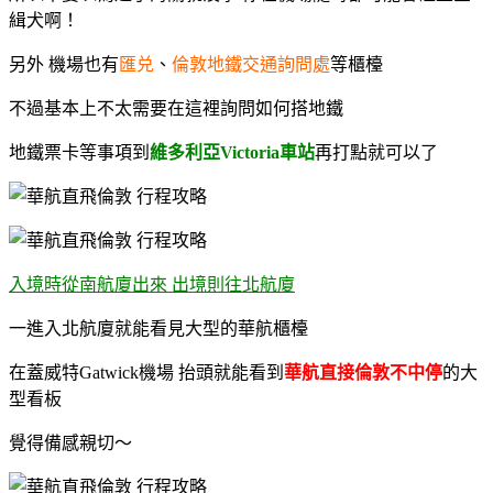
緝犬啊！
另外 機場也有
匯兑
、
倫敦地鐵交通詢問處
等櫃檯
不過基本上不太需要在這裡詢問如何搭地鐵
地鐵票卡等事項到
維多利亞Victoria車站
再打點就可以了
入境時從南航廈出來 出境則往北航廈
一進入北航廈就能看見大型的華航櫃檯
在蓋威特Gatwick機場 抬頭就能看到
華航直接倫敦不中停
的大
型看板
覺得備感親切～