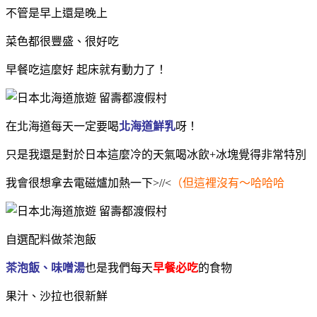
不管是早上還是晚上
菜色都很豐盛、很好吃
早
餐吃這麼好 起床就有動力了！
在北海道每天一定要喝
北海道
鮮乳
呀！
只是我還是對於日本這麼冷的天氣喝冰飲+冰塊覺得非常特別
我會很想拿去電磁爐加熱一下>//<
（但這裡沒有～哈哈哈
自選配料做茶泡飯
茶泡飯、味噌湯
也是我們每天
早餐必吃
的食物
果汁、沙拉也很新鮮