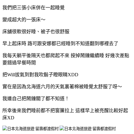
我們把三張小床併在一起睡覺
變成超大的一張床～
床舖很軟很好睡、被子也很舒服
早上起床時 路可跟安娜都已經睡到不知道翻到哪裡去了
我每天躺平後隔天也都爬起不來 按掉鬧鐘繼續睡 好幾次差點
要錯過早餐時間
把Will拔氣到對我吹鬍子瞪眼睛XDD
實在是因為北海道六月的天氣裏著棉被睡覺太舒服了呀～
我連自己把鬧鐘關了都不知道！
所幸後來我們睡前都不把窗簾拉上 這樣早上被亮醒比較好起
床XD