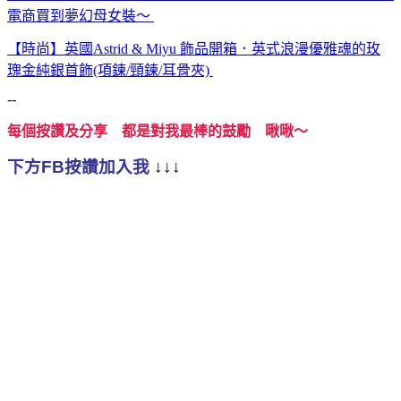
電商買到夢幻母女裝～
【時尚】英國Astrid & Miyu 飾品開箱．英式浪漫優雅魂的玫
瑰金純銀首飾(項鍊/頸鍊/耳骨夾)
--
每個按讚及分享 都是對我最棒的鼓勵 啾啾～
下方FB按讚加入我
↓↓↓