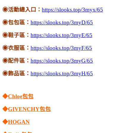
◉活動總入口：
https://slooks.top/3myx/65
◉包包區：
https://slooks.top/3myD/65
◉鞋子區：
https://slooks.top/3myE/65
◉衣服區：
https://slooks.top/3myF/65
◉配件區：
https://slooks.top/3myG/65
◉飾品區：
https://slooks.top/3myH/65
◆
Chloe包包
◆
GIVENCHY包包
◆
HOGAN