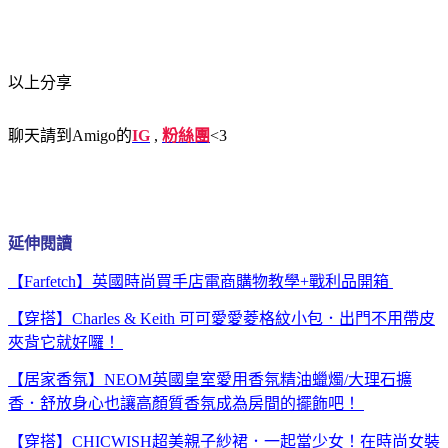
以上分享
聊天請到Amigo的
IG
,
粉絲團
<3
延伸閱讀
【Farfetch】英國時尚買手店電商購物教學+戰利品開箱
【穿搭】Charles & Keith 可可愛愛菱格紋小包．出門不用帶皮
夾背它就好囉！
【居家香氛】NEOM英國皇室愛用香氛精油蠟燭/大理石擴
香．舒放身心也讓高顏質香氛成為房間的擺飾吧！
【穿搭】CHICWISH超美親子紗裙．一起當少女！在時尚女裝