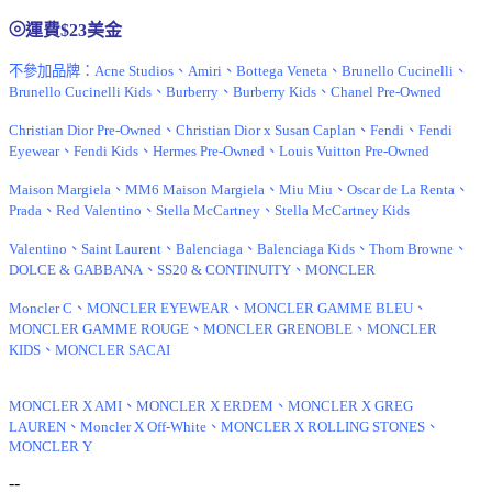
⦾
運費$23美金
不參加品牌：Acne Studios、Amiri、Bottega Veneta、Brunello Cucinelli、
Brunello Cucinelli Kids、Burberry、Burberry Kids、Chanel Pre-Owned
Christian Dior Pre-Owned、Christian Dior x Susan Caplan、Fendi、Fendi
Eyewear、Fendi Kids、Hermes Pre-Owned、Louis Vuitton Pre-Owned
Maison Margiela、MM6 Maison Margiela、Miu Miu、Oscar de La Renta、
Prada、Red Valentino、Stella McCartney、Stella McCartney Kids
Valentino、Saint Laurent、Balenciaga、Balenciaga Kids、Thom Browne、
DOLCE & GABBANA、SS20 & CONTINUITY、MONCLER
Moncler C、MONCLER EYEWEAR、MONCLER GAMME BLEU、
MONCLER GAMME ROUGE、MONCLER GRENOBLE、MONCLER
KIDS、MONCLER SACAI
MONCLER X AMI、MONCLER X ERDEM、MONCLER X GREG
LAUREN、Moncler X Off-White、MONCLER X ROLLING STONES、
MONCLER Y
--