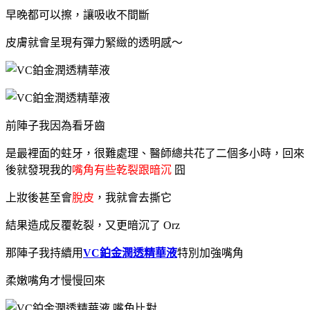
早晚都可以擦，
讓吸收不間斷
皮膚就會呈現有彈力緊緻的透明感～
前陣子我因為看牙齒
是最裡面的蛀牙，很難處理、醫師總共花了二個多小時，回來
後就發現我的
嘴角有些乾裂跟暗沉
囧
上妝後甚至會
脫皮
，我就會去撕它
結果造成反覆乾裂，又更暗沉了 Orz
那陣子我持續用
VC鉑金潤透精華液
特別加強嘴角
柔嫩嘴角才慢慢回來