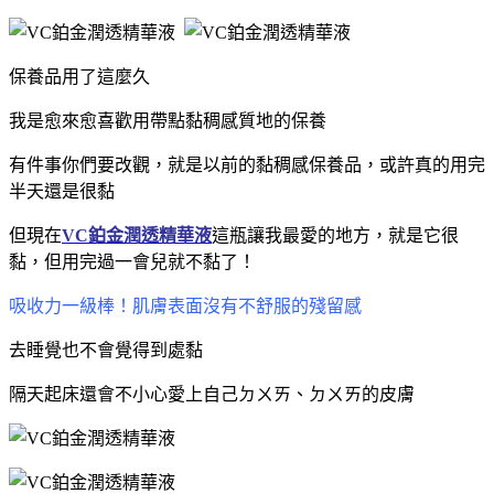
保養品用了這麼久
我是愈來愈喜歡用帶點黏稠感質地的保養
有件事你們要改觀，就是
以前的
黏稠感保養品，或許真的用完
半天還是很
黏
但現在
VC鉑金潤透精華液
這瓶讓我最愛的地方，就是它很
黏，但用完過一會兒就不
黏了！
吸收力一級棒！肌膚表面沒有不舒服的殘留感
去睡覺也不會覺得到處黏
隔天起床還會不小心愛上自己ㄉㄨㄞ、
ㄉㄨㄞ的皮膚