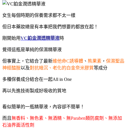
女生每個時期的保養需求都不太一樣
但日本藥妝總是有本事把我們想要的都放在起！
剛開始用
VC鉑金潤透精華液
時
覺得這瓶是單純的保濕精華液
但事實上，它結合了最新
維他命C誘導體
、
熊果素
，
保濕聖品
神經醯胺
以及
對抗暗沉、老化的白金奈米膠質
等成分
多種保養成分結合在一起All in One
再以先進技術製成好吸收的質地
看似簡單的一瓶精華液，內容卻不簡單！
而且
無香料、無色素、無酒精、無Paraben類防腐劑、無添加
石油界面活性劑