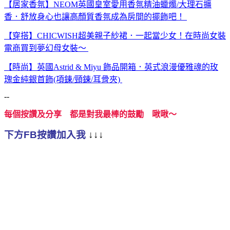
【居家香氛】NEOM英國皇室愛用香氛精油蠟燭/大理石擴
香．舒放身心也讓高顏質香氛成為房間的擺飾吧！
【穿搭】CHICWISH超美親子紗裙．一起當少女！在時尚女裝
電商買到夢幻母女裝～
【時尚】英國Astrid & Miyu 飾品開箱．英式浪漫優雅魂的玫
瑰金純銀首飾(項鍊/頸鍊/耳骨夾)
--
每個按讚及分享 都是對我最棒的鼓勵 啾啾～
下方FB按讚加入我
↓↓↓