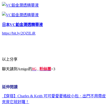
日本VC鉑金潤透精華液
https://bit.ly/2QZILiR
以上分享
聊天請到Amigo的
IG
,
粉絲團
<3
延伸閱讀
【穿搭】Charles & Keith 可可愛愛菱格紋小包．出門不用帶皮
夾背它就好囉！