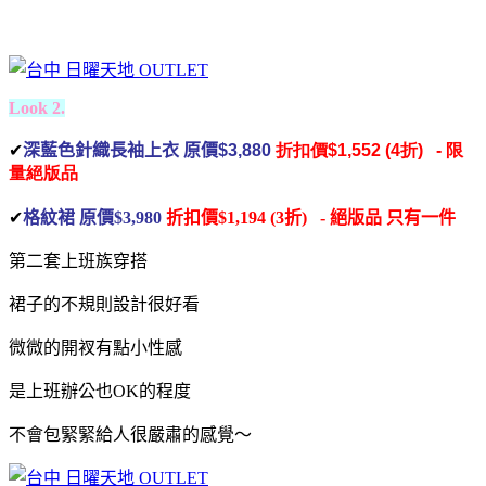
Look 2.
✔
深藍色針織長袖上衣 原價
$3,880
折扣價
$1,552 (4折)
- 限
量絕版品
✔
格紋裙 原價$3,980
折扣價$1,194 (3折) - 絕版品
只有一件
第二套上班族穿搭
裙子的不規則設計很好看
微微的開衩有點小性感
是上班辦公也OK的程度
不會包緊緊給人很嚴肅的感覺～