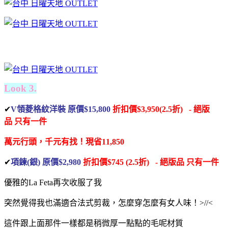
Look 3.
✔
V領菱格紋洋裝 原價$15,800
折扣價$3,950(2.5折) - 絕版
品
只有一件
萬元行頭，千元有找！
現省11,850
✔
項鍊(銀) 原價$2,980
折扣價$745 (2.5折) - 絕版品
只有一件
優雅的La Feta再次收服了我
突然覺得我也滿適合法式剪裁，
怎麼穿怎麼有女人味！
>//<
這件跟上面那件一樣都是稍微厚一點點的毛呢材質