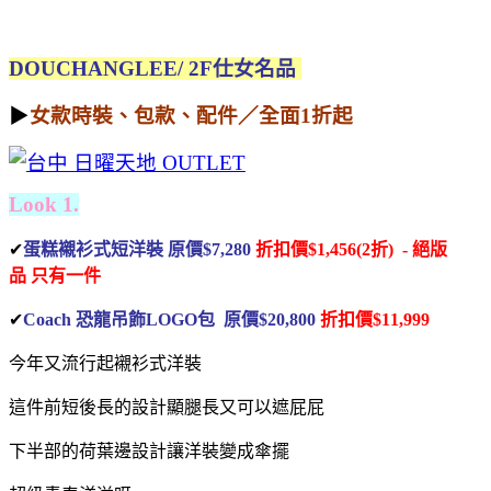
DOUCHANGLEE/ 2F仕女名品
▶
女款時裝、包款、配件／全面1折起
Look 1.
✔
蛋糕襯衫式短洋裝 原價$7,280
折扣價$1,456(2折) - 絕版
品 只有一件
✔
Coach 恐龍吊飾LOGO包 原價$20,800
折扣價$11,999
今年又流行起襯衫式洋裝
這件前短後長的設計顯腿長又可以遮屁屁
下半部的荷葉邊設計讓洋裝變成傘擺