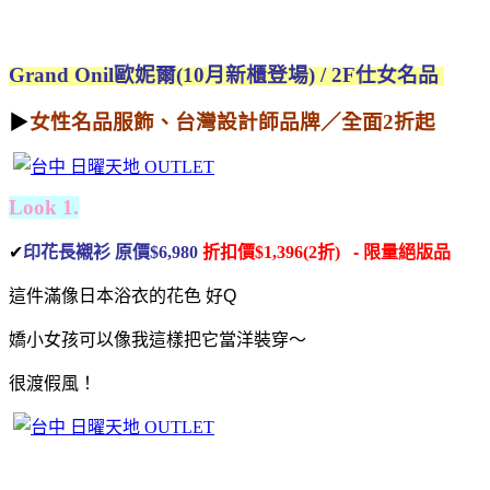
Grand Onil歐妮爾(10月新櫃登場) / 2F仕女名品
▶
女性名品服飾、台灣設計師品牌／全面2折起
Look 1.
✔
印花長襯衫 原價$6,980
折扣價$1,396(2折)
-
限量絕版品
這件滿像日本浴衣的花色
好Q
嬌小女孩可以像我這樣把它
當洋裝穿～
很渡假風！