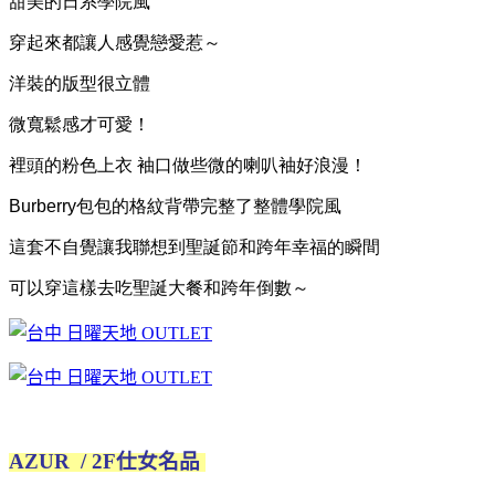
甜美的日系學院風
穿起來都讓人感覺戀愛惹～
洋裝的版型很立體
微寬鬆感才可愛！
裡頭的粉色上衣 袖口做些微的喇叭袖好浪漫！
Burberry
包包的格紋背帶完整了整體學院風
這套不自覺讓我聯想到聖誕節和跨年幸福的瞬間
可以穿這樣去吃聖誕大餐和跨年倒數～
AZUR / 2F仕女名品