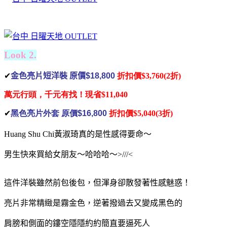
Look 2.
✔
金色亮片短洋裝 原價
$18,800
折扣價
$3,760(2折)
萬元行頭，千元有找！
現省$11,040
✔
黑色亮片外套 原價
$16,800
折扣價
$5,040(3折)
Huang Shu Chi黃淑琦真的是性感得要命～
男生快來買給女朋友～哈哈哈～>///<
這件洋裝雖然前包後包，但渾身卻散發著性感魅惑！
亮片非常精緻是霧金色，逆著撥過去又變成黑色的
肩膀和側面的鏤空隱隱約約簡直要逼死人