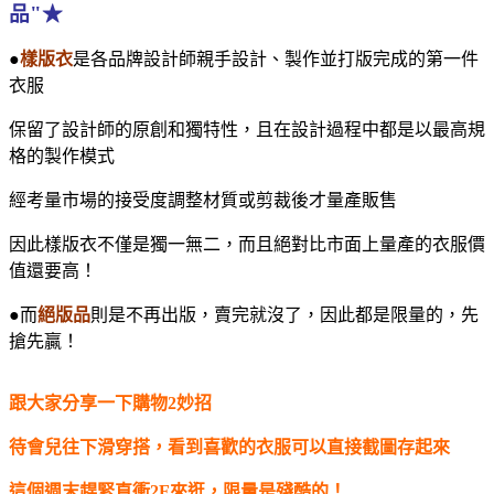
品"★
●
樣版衣
是各品牌設計師親手設計、製作並打版完成的第一件
衣服
保留了設計師的原創和獨特性，且在設計過程中都是以最高規
格的製作模式
經考量市場的接受度調整材質或剪裁後才量產販售
因此樣版衣不僅是獨一無二，而且絕對比市面上量產的衣服價
值還要高！
●而
絕版品
則是不再出版，賣完就沒了，因此都是限量的，先
搶先贏！
跟大家分享一下購物2妙招
待會兒往下滑穿搭，看到喜歡的衣服可以直接截圖存起來
這個週末趕緊直衝2F來逛，限量是殘酷的！