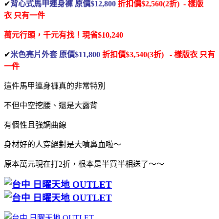
✔
背心式馬甲連身褲 原價$12,800
折扣價$2,560(2折) - 樣版
衣
只有一件
萬元行頭，千元有找！
現省$10,240
✔
米色亮片外套 原價$11,800
折扣價$3,540(3折) - 樣版衣
只有
一件
這件馬甲連身褲真的非常特別
不但中空挖腰、還是大露背
有個性且強調曲線
身材好的人穿絕對是大噴鼻血啦～
原本萬元現在打2折，根本是半買半相送了～～