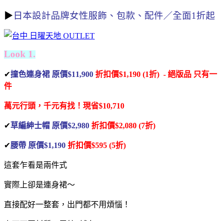
▶
日本設計品牌女性服飾、包款、配件／全面1折起
Look 1.
✔
撞色連身裙 原價$11,900
折扣價$1,190 (1折) - 絕版品
只有一
件
萬元行頭，千元有找！
現省$10,710
✔
草編紳士帽 原價$2,980
折扣價$2,080 (7折)
✔
腰帶 原價$1,190
折扣價$595 (5折)
這套乍看是兩件式
實際上卻是連身裙～
直接配好一整套，出門都不用煩惱！