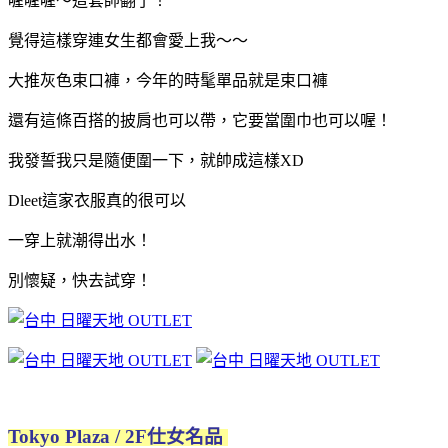
喔喔喔～這套帥翻了！
覺得這樣穿連女生都會愛上我～～
大推灰色束口褲，今年的
時髦單品就是束口褲
還有這條百搭的披肩也可以帶，它要當圍巾也可以喔！
我發誓我只是隨便圍一下，就帥成這樣XD
Dleet這家衣服真的很可以
一穿上就潮得出水！
別懷疑，快去試穿！
Tokyo Plaza / 2F仕女名品