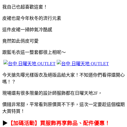
我自己也超喜歡這套！
皮裙也是今年秋冬的流行元素
這件皮裙一掃帥氣冷酷感
竟然如此俏皮可愛
跟藍毛衣這一整套都很上相呢～
今天搶先曝光樣版衣及絕版品給大家！不知道你們看得還開心
嗎！？
現場還有很多限量的設計師服飾都在日曜天地2F，
價錢非常甜，平常看到原價買不下手，這次一定要趁這個檔期
大買特買！
▶
【加碼活動】買服飾再享飾品、配件優惠！