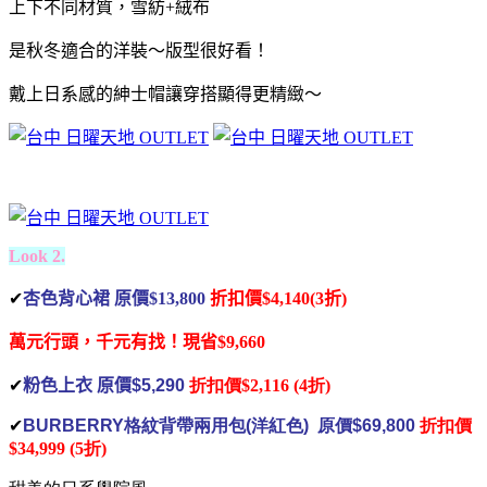
上下不同材質，雪紡+絨布
是秋冬適合的洋裝～版型很好看！
戴上日系感的紳士帽讓穿搭顯得更精緻～
Look 2.
✔
杏色背心裙 原價$13,800
折扣價$4,140(3折)
萬元行頭，千元有找！
現省$9,660
✔
粉色上衣 原價
$5,290
折扣價
$2,116 (4折)
✔
BURBERRY
格紋背帶兩用包(洋紅色) 原價
$69,800
折扣價
$34,999 (5折)