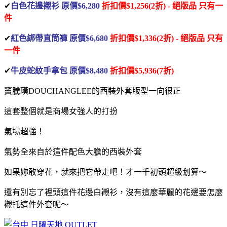
✔
白色花邊襯衫 原價$6,280
折扣價$1,256(2折) - 絕版品
只有一
件
✔
紅色綁帶直筒褲 原價$6,680
折扣價$1,336(2折) - 絕版品
只有
一件
✔
牛皮蛇紋手拿包 原價$8,480
折扣價$5,936(7折)
竇騰璜DOUCHANGLEE的西裝外套版型一向很正
這套整個就是商場女強人的打扮
氣場超強！
氣勢全來自於這件配色大膽的西裝外套
如果妳敢穿花，就來把它帶走吧！才一千初頭超級划算～
還有別忘了裡頭這件花邊白襯衫，沒有這麼華麗的花邊要怎麼
襯托這件外套呢～