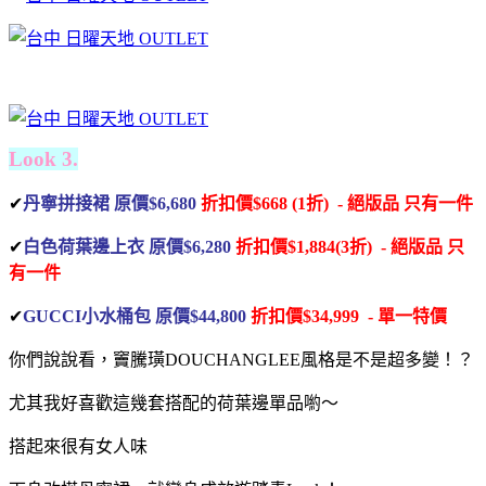
Look 3.
✔
丹寧拼接裙 原價$6,680
折扣價$668 (1折) - 絕版品
只有一件
✔
白色荷葉邊上衣 原價$6,280
折扣價$1,884(3折) - 絕版品
只
有一件
✔
GUCCI小水桶包 原價$44,800
折扣價$34,999 - 單一特價
你們說說看，
竇騰璜DOUCHANGLEE
風格是不是超多變！？
尤其我好喜歡這幾套搭配的荷葉邊單品喲～
搭起來很有女人味