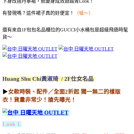
下身改搭丹寧裙，就變身成效遊踏青Look！
有發現嗎？這件裙子真的好便宜！
（噓～）
還有來自1F包包名品櫃位的GUCCI小水桶包是超級飛遜時髦
貨～
Huang Shu Chi黃淑琦 / 2F仕女名品
▶
女款時裝、配件／全面2折起 獨一無二的樣版
衣！貨量非常少！搶先曝光！
Look 1.