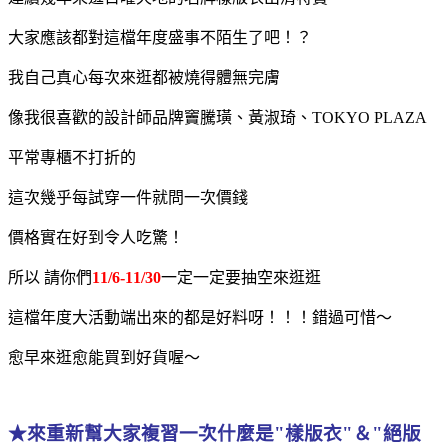
大家應該都對這檔年度盛事不陌生了吧！？
我自己真心每次來逛都被燒得體無完膚
像我很喜歡的設計師品牌竇騰璜、黃淑琦、TOKYO PLAZA
平常專櫃不打折的
這次幾乎每試穿一件就問一次價錢
價格實在好到令人吃驚！
所以 請你們
11/6-11/30
一定一定要抽空來逛逛
這檔年度大活動端出來的都是好料呀！！！錯過可惜～
愈早來逛愈能買到好貨喔～
★來重新幫大家複習一次什麼是"樣版衣"＆"絕版