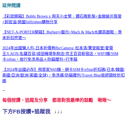
延伸閱讀
【彩妝開箱】Bobbi Brown x 飛天小女警．鑽石眼影盤+金緻緞光唇膏
+卸妝油/英國Selfridges購物分享
【NET-A-PORTER開箱】Burberry圍巾+Mach & Mach水鑽高跟鞋．季
末折扣挖寶～
2024年出國懶人包-日本折價券BicCamera/ 松本清/驚安殿堂/愛電
王/LAOX/名鐵百貨/成田機場免稅店/京王百貨新宿店，WIFI機/SIM
卡/eSim，旅行免洗用品＋防竊腰包+行李箱
【2024年出國必存】飛買家Wifi機、網卡SIM卡/eSim折扣碼(日本/韓國/
泰國/亞洲/歐洲/美國/全球)，免洗褲/防竊腰包/Travel Blue旅遊頸枕折扣
碼
--
每個按讚、追蹤及分享 都是對我最棒的鼓勵 啾啾～
下方FB按讚+追蹤我
↓↓↓