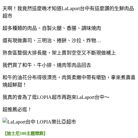
天啊！我竟然這麼晚才知道LaLaport台中有這麼讚的生鮮肉品
超市
超多種類的肉品、自製火腿、香腸、調味燒肉
還有現做壽司、三明治、捲餅、沙拉、炸物…
熟食區整個大排長龍，架上賣到空空又不斷現做補上
我們買了和牛、牛小排、燒肉等肉品回去
和牛的油花分布得很漂亮，肉質柔嫩中帶有嚼勁，拿來煮壽喜
燒超鮮甜！
我真的會為了逛LOPIA超市再跑來LaLaport台中～
超推薦必逛！
【迪士尼100主題燈飾】