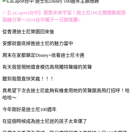
//【LaLaport台中】探索未來宇宙！迪士尼100主題燈飾逛街
路線分享～2024台中親子一日遊推薦//
從香港迪士尼樂園回來後
安娜就徹底掉進迪士尼的魅力當中
周末在家都鎖定Disney+收看迪士尼卡通
有天我發現她還會模仿高飛獨特聲線的笑聲
聽到我簡直快笑瘋！！！
真希望下次去迪士尼能夠有機會用她的笑聲跟高飛打招呼！哈
哈哈～
今年剛好是迪士尼100週年
在這個時候成為迪士尼迷的孩子太幸運了