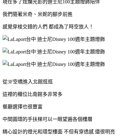
現在多了炫爛光影的迪士尼100主題燈飾陪伴
我們隨著米奇、米妮的腳步前進
感覺穿梭交錯的人們 都成為了時空旅人！
從3F空橋進入北館逛逛
這裡的櫃位比南館多非常多
餐廳選擇也很豐富
中間圓環的手扶梯可以一眼望遍各個樓層
精心設計的燈光和環型樓面 不但有穿透感 還很明亮