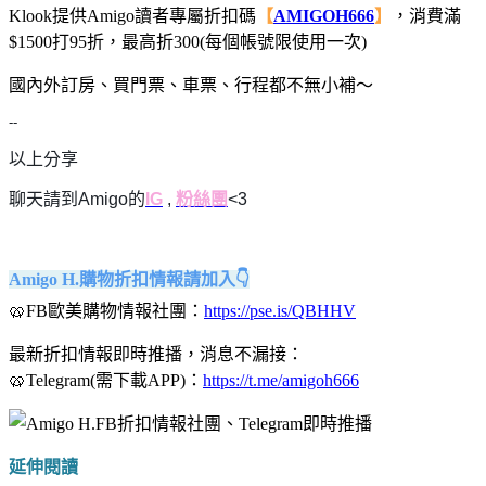
Klook提供Amigo讀者專屬折扣碼
【
AMIGOH666
】
，消費滿
$1500打95折，最高折300(每個帳號限使用一次)
國內外訂房、買門票、車票、行程都不無小補～
--
以上分享
聊天請到Amigo的
IG
,
粉絲團
<3
Amigo H.購物折扣情報請加入👇
🥨FB歐美購物情報社團：
https://pse.is/QBHHV
最新折扣情報即時推播，消息不漏接：
🥨Telegram(需下載APP)：
https://t.me/amigoh666
延伸閱讀