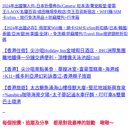
2024年出國懶人包-日本折價券BicCamera/ 松本清/驚安殿堂/愛電
王/LAOX/名鐵百貨/成田機場免稅店/京王百貨新宿店，WIFI機/SIM
卡/eSim，旅行免洗用品＋防竊腰包+行李箱
【2024年出國必存】飛買家Wifi機、網卡SIM卡/eSim折扣碼(日本/韓國/
泰國/亞洲/歐洲/美國/全球)，免洗褲/防竊腰包/Travel Blue旅遊頸枕折扣
碼
【香港住宿】尖沙咀Holiday Inn金域假日酒店．IHG洲際集團
離地鐵僅一分鐘交通便利，頂樓露天泳池超Chill
【香港】尖沙咀景點美食．華嫂冰室+富豪雪糕車+海港城
+K11+維多利亞港幻彩詠香江-香港親子旅遊
【香港旅遊】太古鰂魚涌海山樓怪獸大廈+堅尼地城新興食家
+%arabica咖啡海景夕陽+太子華記滷水車仔麵，叮叮車&雙層
巴士環港
--
每個按讚、追蹤及分享 都是對我最棒的鼓勵 啾啾～