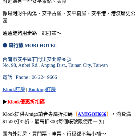
附近還有一些安平景點、美食
像是阿財牛肉湯、安平古堡、安平樹屋、安平港、港濱歷史公
園
通通能夠用走路一網打盡～
⚫ 森行旅 MORI HOTEL
台南市安平區石門里安北路98號
No. 98, Anbei Rd., Anping Dist., Tainan City, Taiwan
電話 | Phone : 06-224-9666
Klook訂房
|
Booking訂房
▶
Klook優惠折扣碼
Klook提供Amigo讀者專屬折扣碼
【
AMIGOH666
】
，消費滿
$1500打95折，最高折300(每個帳號限使用一次)
國內外訂房、買門票、車票、行程都不無小補～