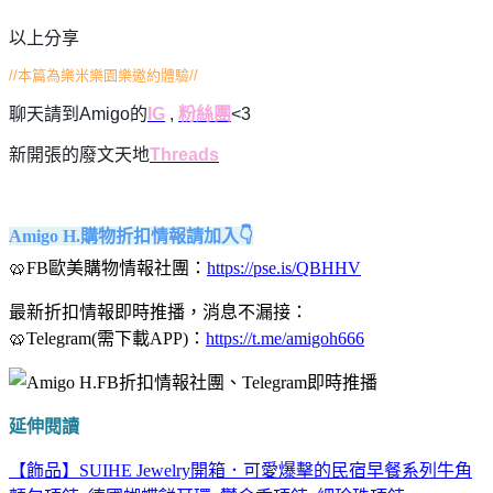
以上分享
//本篇為樂米樂園樂邀約體驗//
聊天請到Amigo的
IG
,
粉絲團
<3
新開張的廢文天地
Threads
Amigo H.購物折扣情報請加入👇
🥨FB歐美購物情報社團：
https://pse.is/QBHHV
最新折扣情報即時推播，消息不漏接：
🥨Telegram(需下載APP)：
https://t.me/amigoh666
延伸閱讀
【飾品】SUIHE Jewelry開箱．可愛爆擊的民宿早餐系列牛角