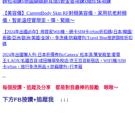
麵包項鍊x德國蝴蝶餅耳環x鬱金香項鍊x細珍珠項鍊
【美容儀】CurrentBody Skin RF射頻美容儀．家用抗老射頻
儀，智能溫控實現澎、彈、緊緻～
【2024年出國必存】飛買家Wifi機、網卡SIM卡/eSim折扣碼(日本/韓國/
泰國/亞洲/歐洲/美國/全球)，免洗褲/防竊腰包/Travel Blue旅遊頸枕折扣
碼
2024年出國懶人包-日本折價券BicCamera/ 松本清/驚安殿堂/愛電
王/LAOX/名鐵百貨/成田機場免稅店/京王百貨新宿店，WIFI機/SIM
卡/eSim，旅行免洗用品＋防竊腰包+行李箱
--
每個按讚、追蹤及分享 都是對我最棒的鼓勵 啾啾～
下方FB按讚+追蹤我
↓↓↓