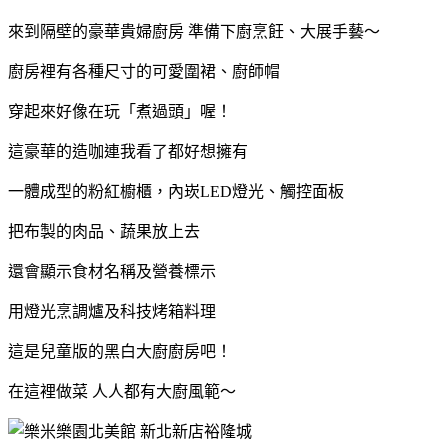
來到隔壁的豪華貴婦廚房 準備下廚烹飪、大展手藝～
廚房裡有各種尺寸的可愛圍裙、廚師帽
穿起來好像在玩「煮過頭」喔！
這豪華的造咖連我看了都好想擁有
一體成型的粉紅櫥櫃，內崁LED燈光、觸控面板
把布製的肉品、蔬果放上去
還會顯示食材名稱及營養標示
用燈光烹調爐及科技烤箱料理
這是兒童版的黑白大廚廚房吧！
在這裡做菜 人人都有大廚風範～