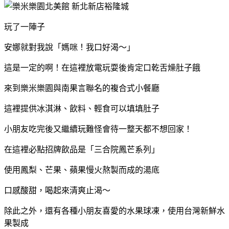
玩了一陣子
安娜就對我說「媽咪！我口好渴～」
這是一定的啊！在這裡放電玩耍後肯定口乾舌燥肚子餓
來到樂米樂園與南果言聯名的複合式小餐廳
這裡提供冰淇淋、飲料、輕食可以填填肚子
小朋友吃完後又繼續玩難怪會待一整天都不想回家！
在這裡必點招牌飲品是「三合院鳳芒系列」
使用鳳梨、芒果、蘋果慢火熬製而成的湯底
口感酸甜，喝起來清爽止渴～
除此之外，還有各種小朋友喜愛的水果球凍，使用台灣新鮮水
果製成