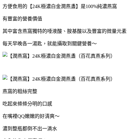
方便食用的【24K極濃⽩⾦潤燕盞】是100%純濃燕窩
有豐富的營養價值
其中富含燕窩獨特的唾液酸、胺基酸以及豐富的微量元素
每天早晚各一湯匙，就能攝取到關鍵營養～
燕窩的粗絲完整
吃起來條條分明的口感
在嘴裡QQ嫩嫩的好清爽～
濃到整瓶都倒不出一滴水