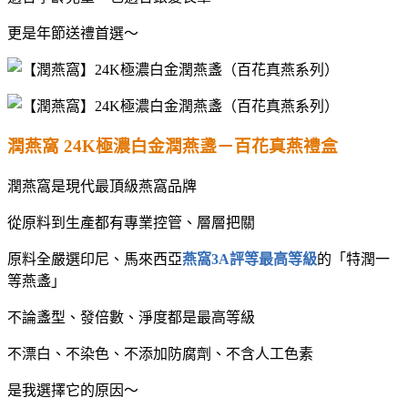
更是年節送禮首選～
潤燕窩 24K極濃⽩⾦潤燕盞－百花真燕禮盒
潤燕窩是現代最頂級燕窩品牌
從原料到生產都有專業控管、層層把關
原料全嚴選印尼、馬來西亞
燕窩3A評等最⾼等級
的「特潤⼀
等燕盞」
不論盞型、發倍數、淨度都是最高等級
不漂⽩、不染⾊、不添加防腐劑、不含⼈⼯⾊素
是我選擇它的原因～