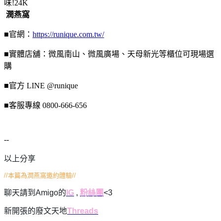
潤燕窩
■官網：
https://runique.com.tw/
■實體店舖：微⾵南⼭、微⾵廣場、天母新光等櫃位可現場選
購
■官⽅ LINE @runique
■客服專線 0800-666-656
--
以上分享
//本篇為潤燕窩邀約體驗//
聊天請到Amigo的
IG
,
粉絲團
<3
新開張的廢文天地
Threads