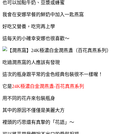
也可以加點牛奶、豆漿或蜂蜜
我會在安娜早餐的鮮奶中加入一匙燕窩
好吃又營養，吃完再上學
這每天的小確幸安娜也很喜歡～
吃過潤燕窩的人應該有發現
這次的瓶身跟平常的金色經典包裝很不一樣喔！
它是
24K極濃⽩⾦潤燕盞-百花真燕系列
用不同的花卉來包裝瓶身
其中的原因不僅僅是美麗大方
裡頭的巧思還有真摯的「花語」～