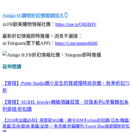
Amigo H.購物折扣情報請加入👇
🥨FB歐美購物情報社團：
https://pse.is/QBHHV
最新折扣情報即時推播，消息不漏接：
🥨Telegram(需下載APP)：
https://t.me/amigoh666
延伸閱讀
【穿搭】Petite Studio嬌小女生的質感慢時尚衣櫥，秋季折扣75
折
【穿搭】SUIHE Jewelry精緻項鍊耳環．珍珠系列x早餐麵包系
列穿搭/折扣碼
【2024年出國必存】飛買家Wifi機、網卡SIM卡/eSim折扣碼(日本/韓國/
泰國/亞洲/歐洲/美國/全球)，免洗褲/防竊腰包/Travel Blue旅遊頸枕折扣