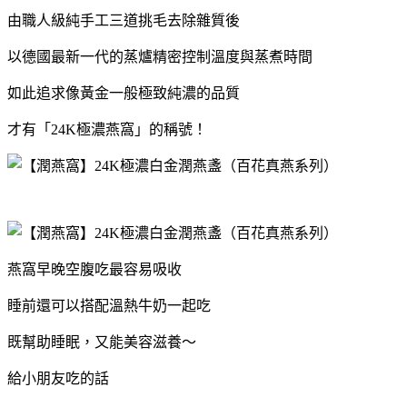
由職⼈級純⼿⼯三道挑⽑去除雜質後
以德國最新⼀代的蒸爐精密控制溫度與蒸煮時間
如此追求像黃金一般極致純濃的品質
才有「24K極濃燕窩」的稱號！
燕窩早晚空腹吃最容易吸收
睡前還可以搭配溫熱牛奶一起吃
既幫助睡眠，又能美容滋養～
給小朋友吃的話