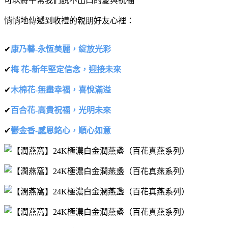
可以將平常我們說不出口的愛與祝福
悄悄地傳遞到收禮的親朋好友心裡：
✔
康乃馨-永恆美麗，綻放光彩
✔
梅 花-新年堅定信念，迎接未來
✔
⽊棉花-無盡幸福，喜悅滿溢
✔
百合花-⾼貴祝福，光明未來
✔
鬱⾦⾹-感恩銘⼼，順⼼如意