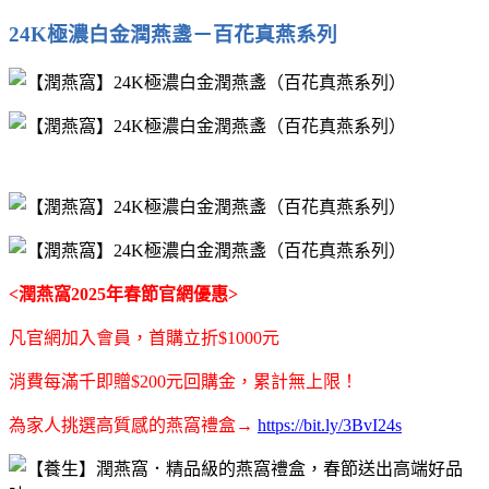
24K極濃⽩⾦潤燕盞－百花真燕系列
<潤燕窩2025年春節官網優惠>
凡官網加⼊會員，⾸購立折$1000元
消費每滿千即贈$200元回購⾦，累計無上限！
為家人挑選高質感的燕窩禮盒→
https://bit.ly/3BvI24s