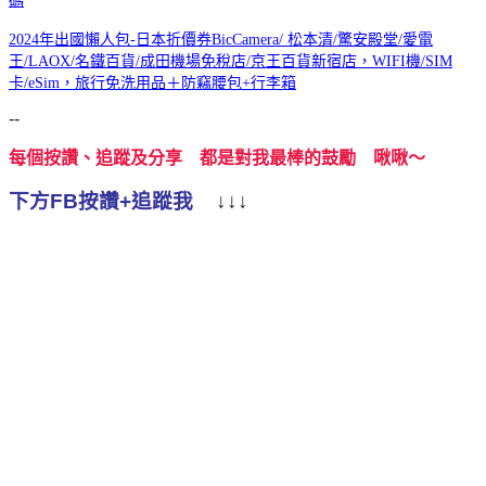
碼
2024年出國懶人包-日本折價券BicCamera/ 松本清/驚安殿堂/愛電
王/LAOX/名鐵百貨/成田機場免稅店/京王百貨新宿店，WIFI機/SIM
卡/eSim，旅行免洗用品＋防竊腰包+行李箱
--
每個按讚、追蹤及分享 都是對我最棒的鼓勵 啾啾～
下方FB按讚+追蹤我
↓↓↓