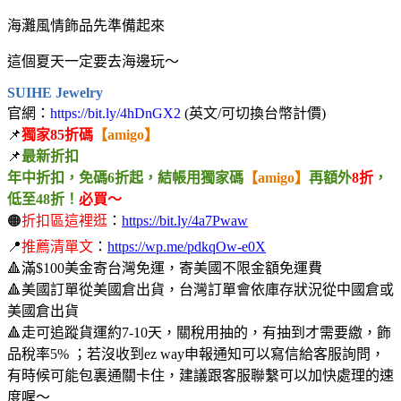
海灘風情飾品先準備起來
這個夏天一定要去海邊玩～
SUIHE Jewelry
官網：
https://bit.ly/4hDnGX2
(英文/可切換台幣計價)
📌
獨家85折碼
【amigo】
📌
最新折扣
年中折扣，免碼6折起，結帳用獨家碼
【amigo】
再額外
8折
，
低至48折！
必買～
🟠
折扣區這裡逛
：
https://bit.ly/4a7Pwaw
📍
推薦清單文
：
https://wp.me/pdkqOw-e0X
🔺滿$100美金寄台灣免運，寄美國不限金額免運費
🔺美國訂單從美國倉出貨，台灣訂單會依庫存狀況從中國倉或
美國倉出貨
🔺走可追蹤貨運約7-10天，關稅用抽的，有抽到才需要繳，飾
品稅率5% ；若沒收到ez way申報通知可以寫信給客服詢問，
有時候可能包裏通關卡住，建議跟客服聯繫可以加快處理的速
度喔～