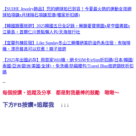
【SUIHE Jewelry飾品】您的網球拍已到貨！今夏最火熱的運動女孩網
球拍項鍊x月球隕石項鍊耳環(獨家折扣碼)
【韓國跟團旅遊】2025韓國五日全記錄，解鎖愛寶樂園x星空圖書館x
江華島，首爾仁川景點懶人包/天海旅行社
【宜蘭包棟民宿】Like Sunday冬山三層樓絕美奶油色系住宿．有咖啡
機、漂亮餐具可以炊煮！親子旅遊
【2025年出國必存】飛買家Wifi機、網卡SIM卡/eSim折扣碼(日本/韓國/
泰國/亞洲/歐洲/美國/全球)，免洗褲/防竊腰包/Travel Blue旅遊頸枕折扣
碼
--
每個按讚、追蹤及分享 都是對我最棒的鼓勵 啾啾～
下方FB按讚+追蹤我
↓↓↓