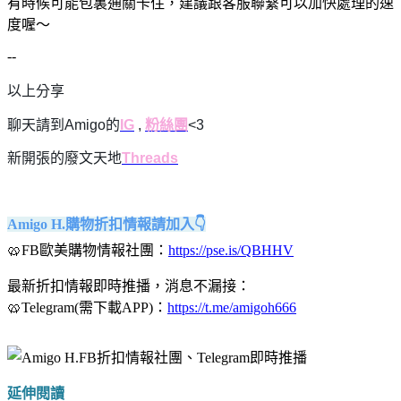
有時候可能包裏通關卡住，建議跟客服聯繫可以加快處理的速
度喔～
--
以上分享
聊天請到Amigo的
IG
,
粉絲團
<3
新開張的廢文天地
Threads
Amigo H.購物折扣情報請加入👇
🥨FB歐美購物情報社團：
https://pse.is/QBHHV
最新折扣情報即時推播，消息不漏接：
🥨Telegram(需下載APP)：
https://t.me/amigoh666
延伸閱讀