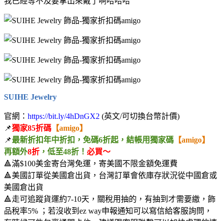
我已經等不及要拿出來戴了啊哈哈哈
SUIHE Jewelry
官網：
https://bit.ly/4hDnGX2
(英文/可切換台幣計價)
📌
獨家85折碼
【amigo】
📌
最新折扣
年中折扣，免碼6折起，結帳用獨家碼
【amigo】
再額外
8折
，低至48折！
必買～
🔺滿$100美金寄台灣免運，寄美國不限金額免運費
🔺美國訂單從美國倉出貨，台灣訂單會依庫存狀況從中國倉或
美國倉出貨
🔺走可追蹤貨運約7-10天，關稅用抽的，有抽到才需要繳，飾
品稅率5% ；若沒收到ez way申報通知可以寫信給客服詢問，