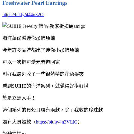
Freshwater Pearl Earrings
https://bit.ly/444n32O
海洋華爾滋迷你吊飾項鍊
今年許多品牌都出了迷你小吊飾項鍊
可以一次把可愛元素包回家
剛好我最近收了一些很熱帶的花朵髮夾
看到SUIHE的海洋系列，就覺得好搭好搭
於是立馬入手！
這個系列的貝殼耳環有兩款，除了我收的珍珠款
還有大貝殼款（
https://bit.ly/4n3VLlG
）
好難抉擇～