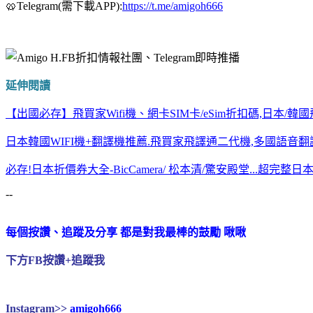
🥨Telegram(需下載APP):
https://t.me/amigoh666
延伸閱讀
【出國必存】飛買家Wifi機、網卡SIM卡/eSim折扣碼,日本/韓
日本韓國WIFI機+翻譯機推薦.飛買家飛譯通二代機,多國語音翻譯
必存!日本折價券大全-BicCamera/ 松本清/驚安殿堂...超完整
--
每個按讚、追蹤及分享 都是對我最棒的鼓勵 啾啾
下方FB按讚+追蹤我
Instagram>>
amigoh666