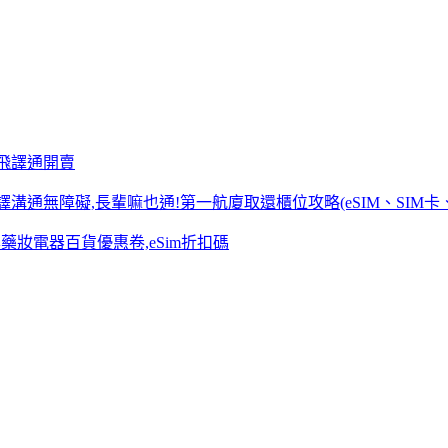
國飛譯通開賣
溝通無障礙,長輩嘛也通!第一航廈取還櫃位攻略(eSIM、SIM卡、
日本藥妝電器百貨優惠卷,eSim折扣碼