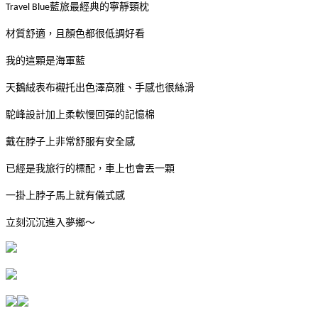
Travel Blue藍旅最經典的寧靜頸枕
材質舒適，且顏色都很低調好看
我的這顆是海軍藍
天鵝絨表布襯托出色澤高雅、手感也很絲滑
駝峰設計加上柔軟慢回彈的記憶棉
戴在脖子上非常舒服有安全感
已經是我旅行的標配，車上也會丟一顆
一掛上脖子馬上就有儀式感
立刻沉沉進入夢鄉～