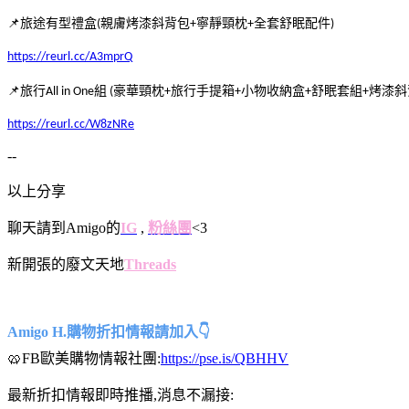
📌旅途有型禮盒(親膚烤漆斜背包+寧靜頸枕+全套舒眠配件)
https://reurl.cc/A3mprQ
📌旅行All in One組 (豪華頸枕+旅行手提箱+小物收納盒+舒眠套組+烤漆斜
https://reurl.cc/W8zNRe
--
以上分享
聊天請到Amigo的
IG
,
粉絲團
<3
新開張的廢文天地
Threads
Amigo H.購物折扣情報請加入👇
🥨FB歐美購物情報社團:
https://pse.is/QBHHV
最新折扣情報即時推播,消息不漏接: