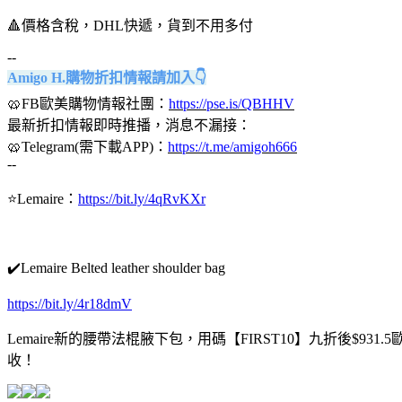
🔺價格含稅，DHL快遞，貨到不用多付
--
Amigo H.購物折扣情報請加入👇
🥨FB歐美購物情報社團：
https://pse.is/QBHHV
最新折扣情報即時推播，消息不漏接：
🥨Telegram(需下載APP)：
https://t.me/amigoh666
--
⭐Lemaire：
https://bit.ly/4qRvKXr
✔️Lemaire Belted leather shoulder bag
https://bit.ly/4r18dmV
Lemaire新的腰帶法棍腋下包，用碼【FIRST10】九折後$
收！