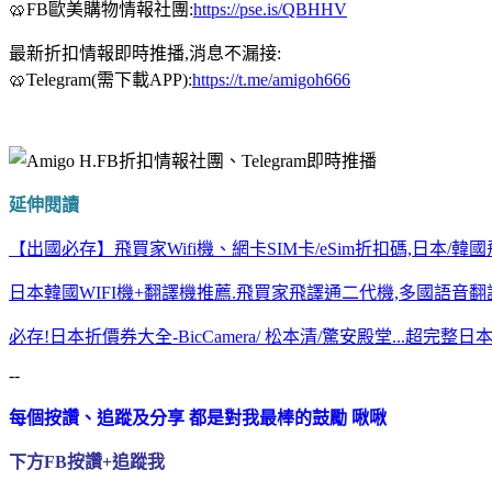
🥨FB歐美購物情報社團:
https://pse.is/QBHHV
最新折扣情報即時推播,消息不漏接:
🥨Telegram(需下載APP):
https://t.me/amigoh666
延伸閱讀
【出國必存】飛買家Wifi機、網卡SIM卡/eSim折扣碼,日本/韓
日本韓國WIFI機+翻譯機推薦.飛買家飛譯通二代機,多國語音翻譯
必存!日本折價券大全-BicCamera/ 松本清/驚安殿堂...超完整
--
每個按讚、追蹤及分享 都是對我最棒的鼓勵 啾啾
下方FB按讚+追蹤我