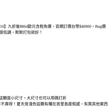
0】九折後$864歐元含稅免運，官網訂價台幣$46900，Bug價
扣很低調，默默打包就好！
折好價！這顆是小尺寸，大尺寸也可以用碼打折
好看不貴呀！夏天背淺色這顆有種在峇里島度假感，有買其他東西