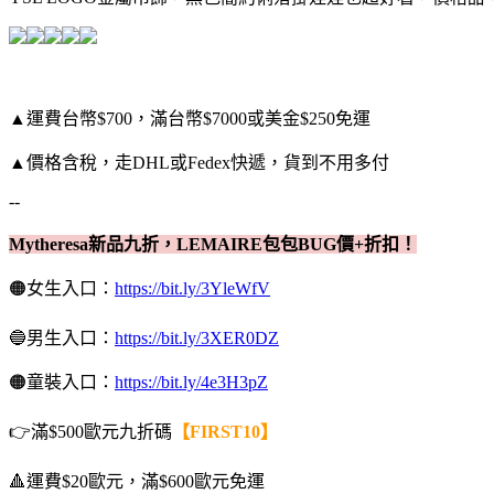
▲運費台幣$700，滿台幣$7000或美金$250免運
▲價格含稅，走DHL或Fedex快遞，貨到不用多付
--
Mytheresa新品九折，LEMAIRE包包BUG價+折扣！
🟠女生入口：
https://bit.ly/3YleWfV
🔵男生入口：
https://bit.ly/3XER0DZ
🟠童裝入口：
https://bit.ly/4e3H3pZ
👉滿$500歐元九折碼
【FIRST10】
🔺運費$20歐元，滿$600歐元免運