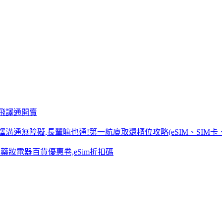
國飛譯通開賣
溝通無障礙,長輩嘛也通!第一航廈取還櫃位攻略(eSIM、SIM卡、
日本藥妝電器百貨優惠卷,eSim折扣碼