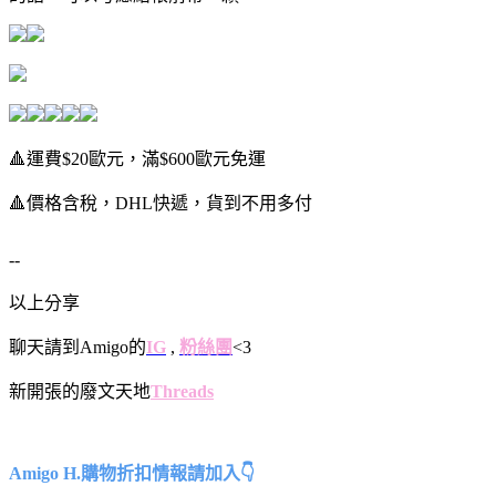
🔺運費$20歐元，滿$600歐元免運
🔺價格含稅，DHL快遞，貨到不用多付
--
以上分享
聊天請到Amigo的
IG
,
粉絲團
<3
新開張的廢文天地
Threads
Amigo H.購物折扣情報請加入👇