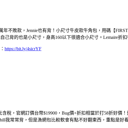
不敗款，Jennie也有背！小尺寸牛皮款牛角包，用碼【FIRST1
己背的也是小尺寸，身高160以下很適合小尺寸。Lemaire折
折：
https://bit.ly/4sicrYF
$315歐元含稅，官網訂價台幣$19900，Bug價+折扣相當於打58
hill我常常背，但是漁網包比較軟會有點不好翻東西，重點是