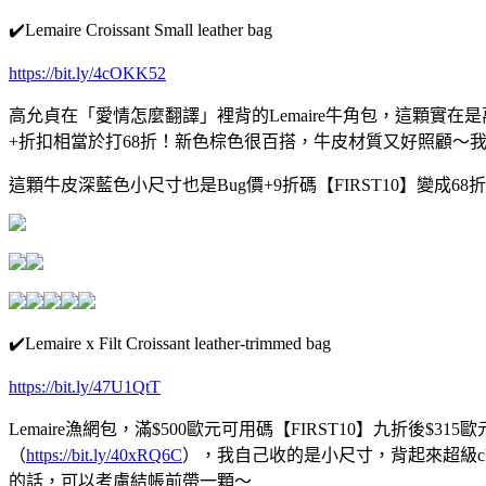
✔️Lemaire Croissant Small leather bag
https://bit.ly/4cOKK52
高允貞在「愛情怎麼翻譯」裡背的Lemaire牛角包，這顆實在是萬年
+折扣相當於打68折！新色棕色很百搭，牛皮材質又好照顧～我自
這顆牛皮深藍色小尺寸也是Bug價+9折碼【FIRST10】變成68
✔️Lemaire x Filt Croissant leather-trimmed bag
https://bit.ly/47U1QtT
Lemaire漁網包，滿$500歐元可用碼【FIRST10】九折後
（
https://bit.ly/40xRQ6C
），我自己收的是小尺寸，背起來超級c
的話，可以考慮結帳前帶一顆～