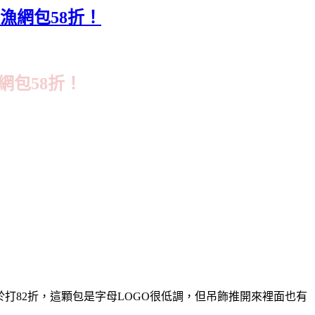
、漁網包58折！
漁網包58折！
zz)，相當於打82折，這顆包是字母LOGO很低調，但吊飾推開來裡面也有