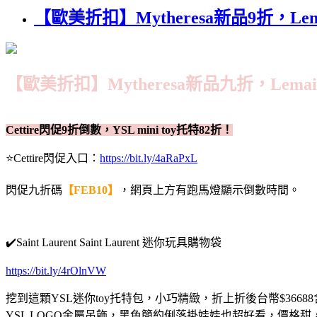
【歐美折扣】Mytheresa新品9折，L
【歐美折扣】Mytheresa新品九折，Lem
Cettire閃促9折倒數，YSL mini toy托特82折！
⭐Cettire閃促入口：
https://bit.ly/4aRaPxL
閃促九折碼
【FEB10】
，網頁上方有跑馬燈顯示倒數時間。
✔️Saint Laurent Saint Laurent 迷你玩具購物袋
https://bit.ly/4rOlnVW
挖到這顆YSL迷你toy托特包，小巧精緻，折上折後台幣$36688含稅
YSL LOGO金屬吊飾，黑色簡約俐落掛娃娃也超好看，價格