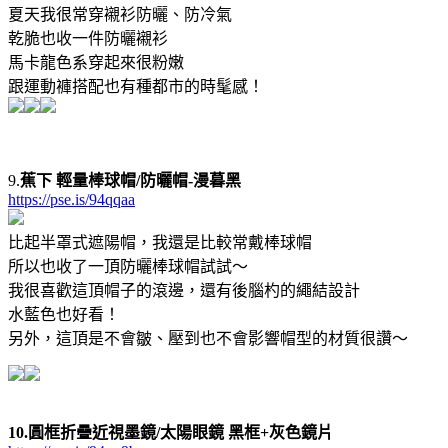
夏天我很常穿襯衫防曬、防冷氣
乾脆也收一件防曬襯衫
馬卡龍色系穿起來很粉嫩
跟運動褲搭配也有種都市的時髦感！
9.
蕉下 輕量棒球帽/防曬帽-漫暮黑
https://pse.is/94qqaa
比起半罩式遮陽帽，我還是比較常戴棒球帽
所以也收了一頂防曬棒球帽試試～
我很喜歡這頂帽子的滾邊，還有後腦杓的繩結設計
水藍色也好看！
另外，這頂是不會皺、壓到也不會影響帽型的材質很讚～
10.圓框折疊近視墨鏡/太陽眼鏡 黑框+灰色鏡片