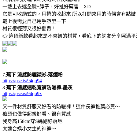
一戴上去遮全臉+脖子，好扯好厲害！XD
它是可收納式的，用捲的收起來 所以打開來用的時候會有點皺
戴上後需要自己用手塑型一下
材質很輕薄又很好攜帶！
👉這頂新款看起來是不會皺的材質，看底下的網友分享照滿平
7.
蕉下 涼感防曬襯衫-落煙粉
https://pse.is/94qq94
8.
蕉下 涼感速乾寬褲防曬褲-墨灰
https://pse.is/94qq9x
又一件材質舒服又好看的防曬褲！這件長褲推薦必買～
褲頭也做得超級好看、很有質感
我身高158cm穿S碼剛好落地
太適合嬌小女生的神褲～