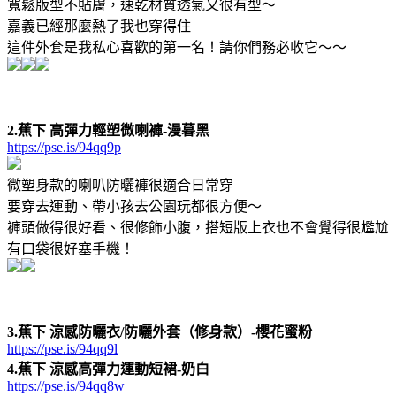
寬鬆版型不貼膚，速乾材質透氣又很有型～
嘉義已經那麼熱了我也穿得住
這件外套是我私心喜歡的第一名！請你們務必收它～～
2.蕉下 高彈力輕塑微喇褲-漫暮黑
https://pse.is/94qq9p
微塑身款的喇叭防曬褲很適合日常穿
要穿去運動、帶小孩去公園玩都很方便～
褲頭做得很好看、很修飾小腹，搭短版上衣也不會覺得很尷尬
有口袋很好塞手機！
3.蕉下 涼感防曬衣/防曬外套（修身款）-櫻花蜜粉
https://pse.is/94qq9l
4.蕉下 涼感高彈力運動短裙-奶白
https://pse.is/94qq8w