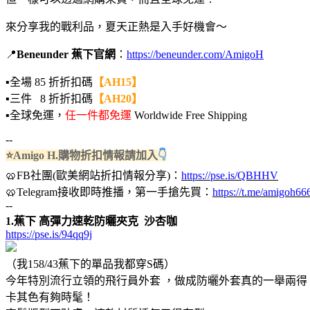
來分享我的戰利品，夏天正熱是入手好機會～
📍
Beneunder 蕉下官網
：
https://beneunder.com/AmigoH
▪️全場 85 折折扣碼
【AH15】
▪️三件 8 折折扣碼
【AH20】
▪️全球免運，
任一件都免運
Worldwide Free Shipping
--
⭐Amigo H.購物折扣情報請加入
👇
🥨FB社團(歐美網站折扣情報分享)：
https://pse.is/QBHHV
🥨Telegram接收即時推播，第一手搶先買：
https://t.me/amigoh66
--
1.蕉下 高彈力速乾防曬夾克 沙杏咖
https://pse.is/94qq9j
（我158/43蕉下的單品我都穿S碼）
今年特別流行立領的飛行員外套 ，做成防曬外套真的一舉兩得
卡其色有夠時髦！