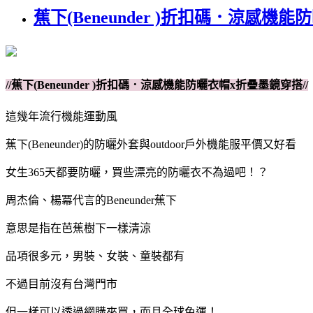
蕉下(Beneunder )折扣碼．涼感機
//蕉下(Beneunder )折扣碼．涼感機能防曬衣帽x折疊墨鏡穿搭//
這幾年流行機能運動風
蕉下(Beneunder)的防曬外套與outdoor戶外機能服平價又好看
女生365天都要防曬，買些漂亮的防曬衣不為過吧！？
周杰倫、楊冪代言的Beneunder蕉下
意思是指在芭蕉樹下一樣清涼
品項很多元，男裝、女裝、童裝都有
不過目前沒有台灣門市
但一樣可以透過網購來買，而且全球免運！