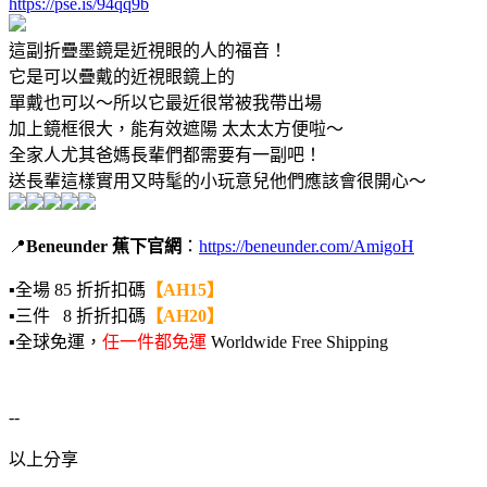
https://pse.is/94qq9b
這副折疊墨鏡是近視眼的人的福音！
它是可以疊戴的近視眼鏡上的
單戴也可以～所以它最近很常被我帶出場
加上鏡框很大，能有效遮陽 太太太方便啦～
全家人尤其爸媽長輩們都需要有一副吧！
送長輩這樣實用又時髦的小玩意兒他們應該會很開心～
📍
Beneunder 蕉下官網
：
https://beneunder.com/AmigoH
▪️全場 85 折折扣碼
【AH15】
▪️三件 8 折折扣碼
【AH20】
▪️全球免運，
任一件都免運
Worldwide Free Shipping
--
以上分享