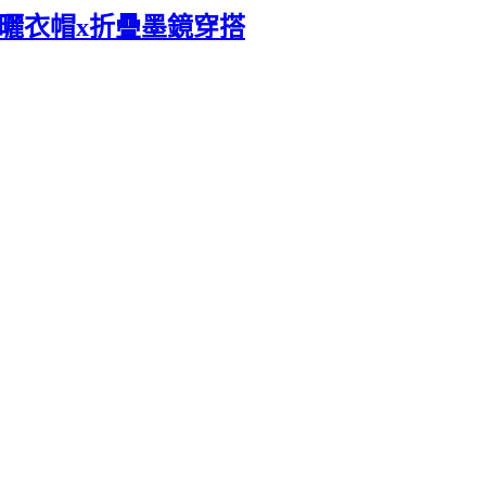
能防曬衣帽x折疊墨鏡穿搭