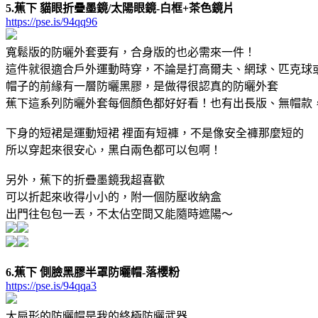
5.蕉下 貓眼折疊墨鏡/太陽眼鏡-白框+茶色鏡片
https://pse.is/94qq96
寬鬆版的防曬外套要有，合身版的也必需來一件！
這件就很適合戶外運動時穿，不論是打高爾夫、網球、匹克球
帽子的前緣有一層防曬黑膠，是做得很認真的防曬外套
蕉下這系列防曬外套每個顏色都好好看！也有出長版、無帽款
下身的短裙是運動短裙 裡面有短褲，不是像安全褲那麼短的
所以穿起來很安心，黑白兩色都可以包啊！
另外，蕉下的折疊墨鏡我超喜歡
可以折起來收得小小的，附一個防壓收納盒
出門往包包一丟，不太佔空間又能隨時遮陽～
6.蕉下 側臉黑膠半罩防曬帽-落櫻粉
https://pse.is/94qqa3
大扇形的防曬帽是我的終極防曬武器