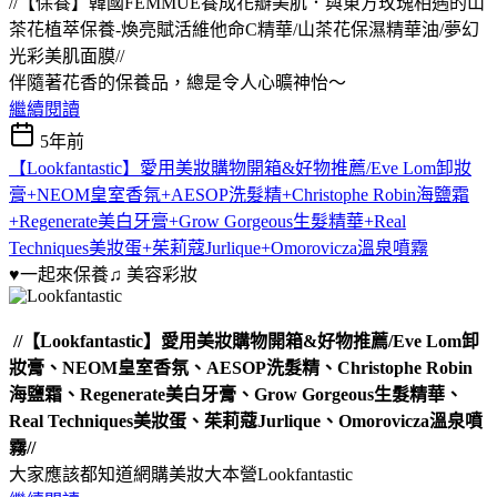
//【保養】韓國FEMMUE養成花瓣美肌．與東方玫瑰相遇的山
茶花植萃保養-煥亮賦活維他命C精華/山茶花保濕精華油/夢幻
光彩美肌面膜//
伴隨著花香的保養品，總是令人心曠神怡～
繼續閱讀
5年前
【Lookfantastic】愛用美妝購物開箱&好物推薦/Eve Lom卸妝
膏+NEOM皇室香氛+AESOP洗髮精+Christophe Robin海鹽霜
+Regenerate美白牙膏+Grow Gorgeous生髮精華+Real
Techniques美妝蛋+茱莉蔻Jurlique+Omorovicza溫泉噴霧
♥一起來保養♫
美容彩妝
//【Lookfantastic】愛用美妝購物開箱&好物推薦/Eve Lom卸
妝膏、NEOM皇室香氛、AESOP洗髮精、Christophe Robin
海鹽霜、Regenerate美白牙膏、Grow Gorgeous生髮精華、
Real Techniques美妝蛋、茱莉蔻Jurlique、Omorovicza溫泉噴
霧//
大家應該都知道網購美妝大本營Lookfantastic