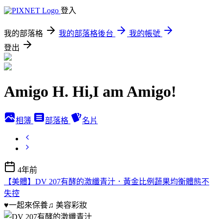
登入
我的部落格
我的部落格後台
我的帳號
登出
Amigo H. Hi,I am Amigo!
相簿
部落格
名片
4年前
【美體】DV 207有酵的激纖青汁．黃金比例蔬果均衡體態不
失控
♥一起來保養♫
美容彩妝