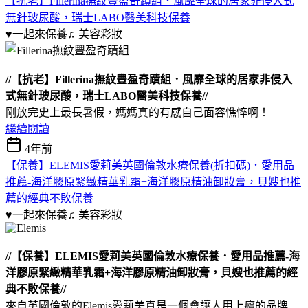
【抗老】Fillerina撫紋豐盈奇蹟組．風靡全球的居家非侵入式
無針玻尿酸，瑞士LABO醫美科技保養
♥一起來保養♫
美容彩妝
//【抗老】Fillerina撫紋豐盈奇蹟組．風靡全球的居家非侵入
式無針玻尿酸，瑞士LABO醫美科技保養//
剛放完史上最長暑假，媽媽真的有感自己面容憔悴啊！
繼續閱讀
4年前
【保養】ELEMIS愛莉美英國倫敦水療保養(折扣碼)．愛用品
推薦-海洋膠原緊緻精華乳霜+海洋膠原精油卸妝膏，貝嫂也推
薦的經典不敗保養
♥一起來保養♫
美容彩妝
//【保養】ELEMIS愛莉美英國倫敦水療保養．愛用品推薦-海
洋膠原緊緻精華乳霜+海洋膠原精油卸妝膏，貝嫂也推薦的經
典不敗保養//
來自英國倫敦的Elemis愛莉美真是一個會讓人用上癮的品牌