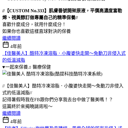
//【CUSTOM No.333】肌膚番號開架原液，平價高濃度富勒
烯、視黃醇訂做專屬自己的精準保養//
喜歡什麼成分，就用什麼成分！
如果你也喜歡這樣直球對決的保養
繼續閱讀
4年前
【佳醫美人】酷特冷凍溶脂．小腹婆快走開～免動刀非侵入式
的低溫減脂
♥一起來保養♫
醫療保健
//【佳醫美人】酷特冷凍溶脂．小腹婆快走開～免動刀非侵入
式的低溫減脂//
記得暑假時我在FB跟你們分享我去台中做了醫美嗎！？
這篇終於來揭曉謎底啦～
繼續閱讀
4年前