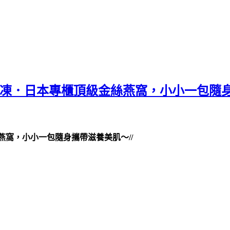
精華凍．日本專櫃頂級金絲燕窩，小小一包隨
絲燕窩，小小一包隨身攜帶滋養美肌～//