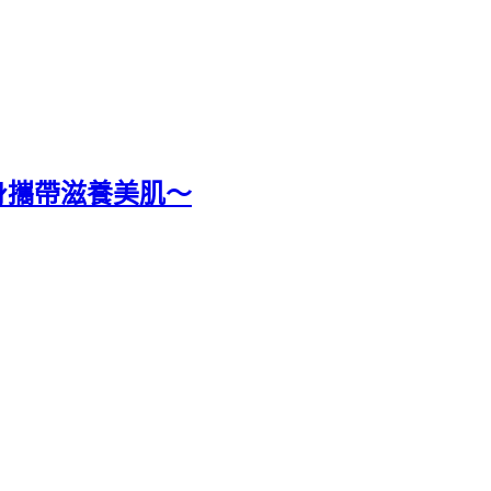
身攜帶滋養美肌～