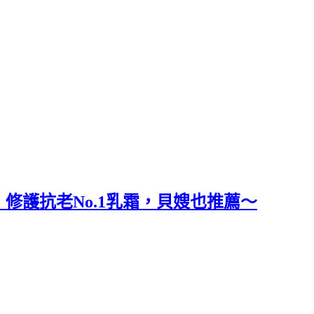
r)．修護抗老No.1乳霜，貝嫂也推薦～