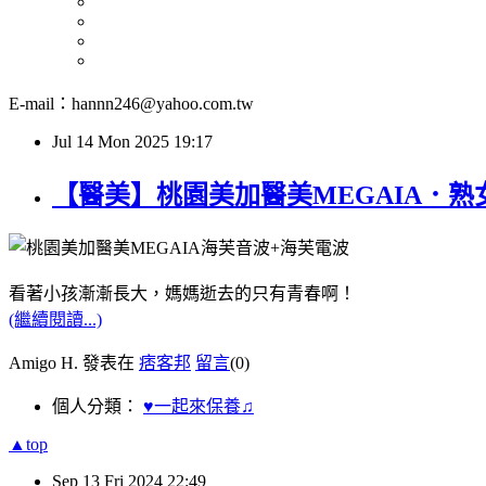
E-mail：hannn246@yahoo.com.tw
Jul
14
Mon
2025
19:17
【醫美】桃園美加醫美MEGAIA．
看著小孩漸漸長大，媽媽逝去的只有青春啊！
(繼續閱讀...)
Amigo H. 發表在
痞客邦
留言
(0)
個人分類：
♥一起來保養♫
▲top
Sep
13
Fri
2024
22:49