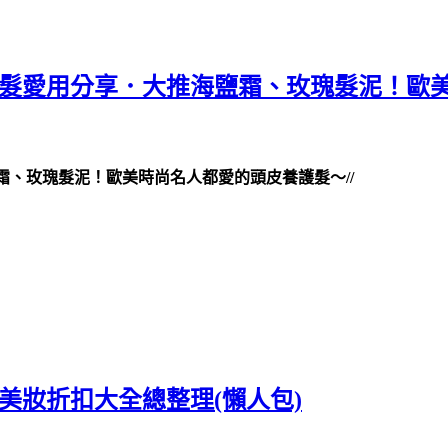
bin沙龍美髮愛用分享．大推海鹽霜、玫瑰髮泥
大推海鹽霜、玫瑰髮泥！歐美時尚名人都愛的頭皮養護髮～//
+美妝折扣大全總整理(懶人包)