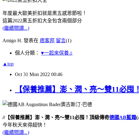
年度最大歐美折扣就是黑五感恩節啦！
這篇2022黑五折扣大全包含兩個部分
(繼續閱讀...)
Amigo H. 發表在
痞客邦
留言
(1)
個人分類：
♥一起來保養♫
▲top
Oct
31
Mon
2022
00:46
【保養推薦】澎、潤、亮～雙11必囤！頂級傳
//【保養推薦】澎、潤、亮～雙11必囤！頂級傳奇
德國AB藍霜
今年秋天來得超快！
(繼續閱讀...)