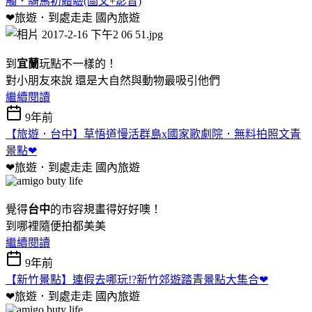
觸．騎馬初體驗(圖文+影音)
❤旅遊．到處走走
國內旅遊
到
宜蘭
玩點不一樣的！
對小朋友來說 還是大自然與動物最吸引他們
繼續閱讀
9年前
【旅遊．台中】草悟道慢活群島x國家歌劇院．無料拍照文青
景點❤
❤旅遊．到處走走
國內旅遊
覺得
台中
的市容規畫得好好噢！
到哪裡隨便拍都美美
繼續閱讀
9年前
【新竹景點】連假去哪玩!?新竹郊遊踏青景點大集合❤
❤旅遊．到處走走
國內旅遊