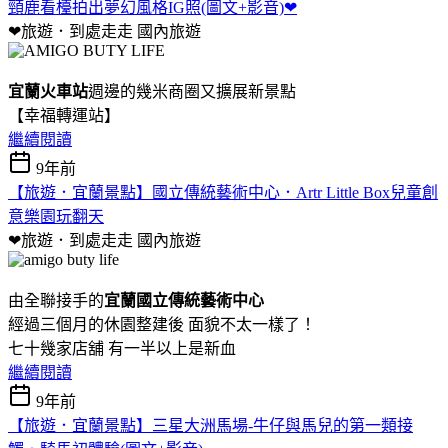
頸鹿看檯拍出夢幻風格IG照(圖文+影音)❤
❤旅遊．到處走走
國內旅遊
宜蘭火車站
週邊的幾米商圈又擴展新景點
【幸福轉運站】
繼續閱讀
9年前
【旅遊．宜蘭景點】國立傳統藝術中心．Artr Little Box兒童創
意樂園玩翻天
❤旅遊．到處走走
國內旅遊
由全聯接手的
宜蘭國立傳統藝術中心
經過三個月的休園整建後 面貌不太一樣了！
七十幾家店舖 有一半以上是新血
繼續閱讀
9年前
【旅遊．宜蘭景點】三星大洲馬場-牛仔與馬兒的第一類接