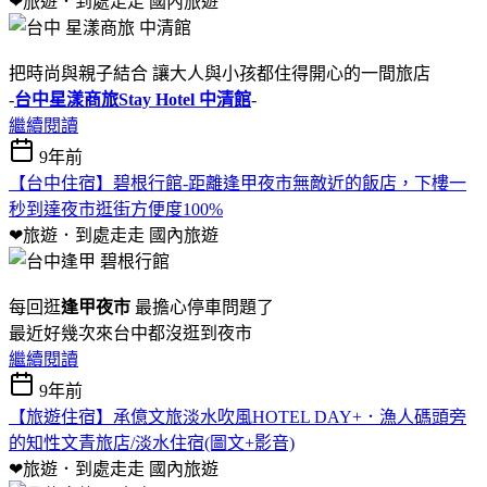
❤旅遊．到處走走
國內旅遊
把時尚與親子結合 讓大人與小孩都住得開心的一間旅店
-
台中星漾商旅Stay Hotel 中清館
-
繼續閱讀
9年前
【台中住宿】碧根行館-距離逢甲夜市無敵近的飯店，下樓一
秒到達夜市逛街方便度100%
❤旅遊．到處走走
國內旅遊
每回逛
逢甲夜市
最擔心停車問題了
最近好幾次來台中都沒逛到夜市
繼續閱讀
9年前
【旅遊住宿】承億文旅淡水吹風HOTEL DAY+．漁人碼頭旁
的知性文青旅店/淡水住宿(圖文+影音)
❤旅遊．到處走走
國內旅遊