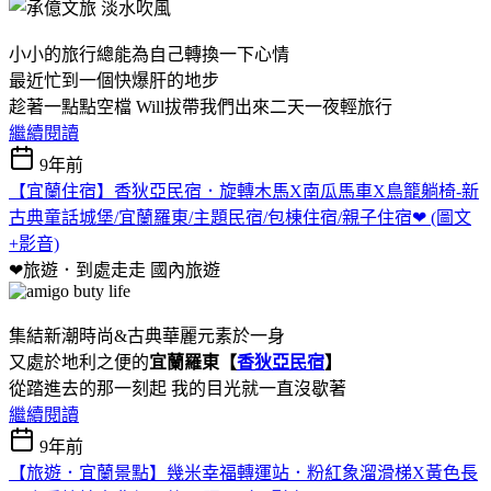
小小的旅行總能為自己轉換一下心情
最近忙到一個快爆肝的地步
趁著一點點空檔 Will拔帶我們出來二天一夜輕旅行
繼續閱讀
9年前
【宜蘭住宿】香狄亞民宿．旋轉木馬X南瓜馬車X鳥籠躺椅-新
古典童話城堡/宜蘭羅東/主題民宿/包棟住宿/親子住宿❤ (圖文
+影音)
❤旅遊．到處走走
國內旅遊
集結新潮時尚&古典華麗元素於一身
又處於地利之便的
宜蘭羅東【
香狄亞民宿
】
從踏進去的那一刻起 我的目光就一直沒歇著
繼續閱讀
9年前
【旅遊．宜蘭景點】幾米幸福轉運站．粉紅象溜滑梯X黃色長