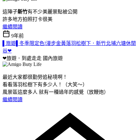
這陣子
新竹
有不少美麗景點被公開
許多地方拍照打卡很美
繼續閱讀
9年前
▌旅遊▌冬季限定色!漫步金黃落羽松樹下．新竹北埔六塘休閒
谷❤
❤旅遊．到處走走
國內旅遊
最近大家都很勤勞追秘境啊！
看看落羽松樹下有多少人！（大笑～）
風景區這麼多人 就有一種過年的感覺（放鞭炮）
繼續閱讀