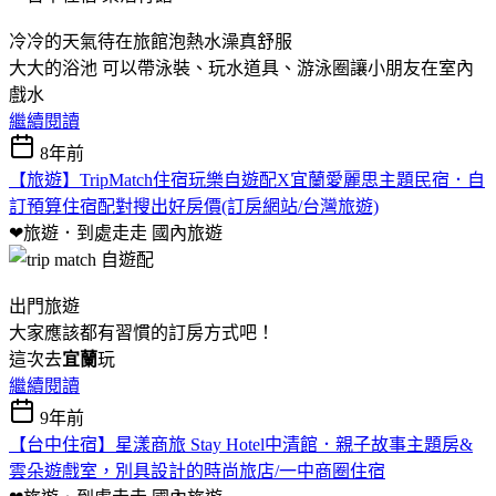
冷冷的天氣待在旅館泡熱水澡真舒服
大大的浴池 可以帶泳裝、玩水道具、游泳圈讓小朋友在室內
戲水
繼續閱讀
8年前
【旅遊】TripMatch住宿玩樂自遊配X宜蘭愛麗思主題民宿．自
訂預算住宿配對搜出好房價(訂房網站/台灣旅遊)
❤旅遊．到處走走
國內旅遊
出門旅遊
大家應該都有習慣的訂房方式吧！
這次去
宜蘭
玩
繼續閱讀
9年前
【台中住宿】星漾商旅 Stay Hotel中清館．親子故事主題房&
雲朵遊戲室，別具設計的時尚旅店/一中商圈住宿