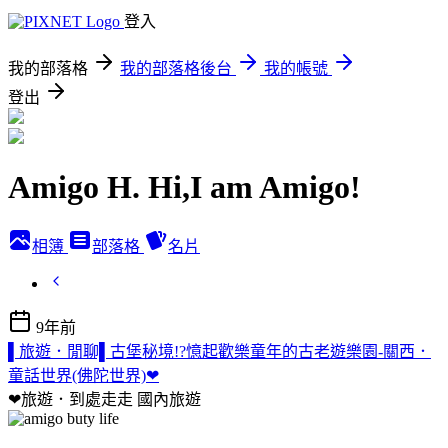
登入
我的部落格
我的部落格後台
我的帳號
登出
Amigo H. Hi,I am Amigo!
相簿
部落格
名片
9年前
▌旅遊．閒聊▌古堡秘境!?憶起歡樂童年的古老遊樂園-關西．
童話世界(佛陀世界)❤
❤旅遊．到處走走
國內旅遊