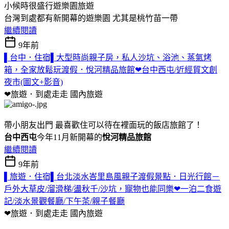
小候時很盛行遊樂園旅遊
台灣到處都有新開幕的遊樂園 尤其是桃竹苗一帶
繼續閱讀
9年前
▌台中．住宿▌大型時尚親子房，私人沙坑、浴池、蒸氣烤
箱，全家放鬆玩渡假．悅河精品旅館❤台中西屯/近經貿文創
夜市(圖文+影音)
❤旅遊．到處走走
國內旅遊
帶小朋友出門 最喜歡住可以待在裡面玩的飯店旅館了！
台中西屯
今年11月新開幕的
悅河精品旅館
繼續閱讀
9年前
▌旅遊．住宿▌台北淡水峇里島風親子渡假景點．日光行館－
戶外大草皮/溜滑梯/盪秋千/沙坑，寵物也能同樂❤一泊二食遊
記/淡水景觀餐廳/下午茶/親子餐廳
❤旅遊．到處走走
國內旅遊