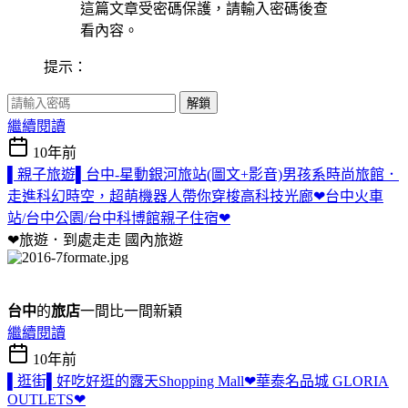
這篇文章受密碼保護，請輸入密碼後查
看內容。
提示：
解鎖
繼續閱讀
10年前
▌親子旅遊▌台中-星動銀河旅站(圖文+影音)男孩系時尚旅館．
走進科幻時空，超萌機器人帶你穿梭高科技光廊❤台中火車
站/台中公園/台中科博館親子住宿❤
❤旅遊．到處走走
國內旅遊
台中
的
旅店
一間比一間新穎
繼續閱讀
10年前
▌逛街▌好吃好逛的露天Shopping Mall❤華泰名品城 GLORIA
OUTLETS❤