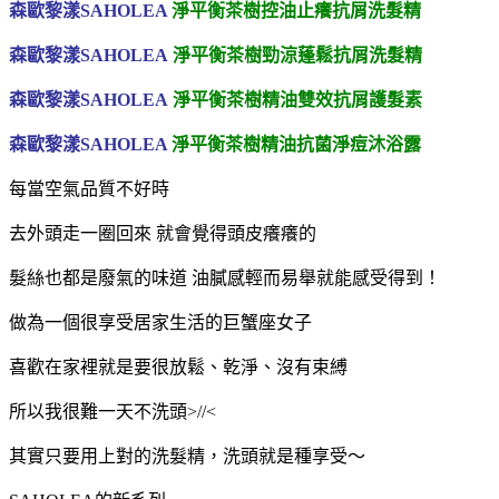
森歐黎漾SAHOLEA
淨平衡茶樹控油止癢抗屑洗髮精
森歐黎漾SAHOLEA
淨平衡茶樹勁涼蓬鬆抗屑洗髮精
森歐黎漾SAHOLEA
淨平衡茶樹精油雙效抗屑護髮素
森歐黎漾SAHOLEA
淨平衡茶樹精油抗菌淨痘沐浴露
每當空氣品質不好時
去外頭走一圈回來 就會覺得頭皮癢癢的
髮絲也都是廢氣的味道
油膩感輕而易舉就能感受得到！
做為一個很享受居家生活的巨蟹座女子
喜歡在家裡就是要很放鬆、乾淨、沒有束縛
所以我很難一天不洗頭>//<
其實只要用上對的洗髮精，
洗頭就是種享受～