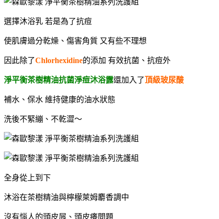
選擇沐浴乳 若是為了抗痘
使肌膚過分乾燥、傷害角質 又有些不理想
因此除了
Chlorhexidine
的添加 有效抗菌、抗痘外
淨平衡茶樹精油抗菌淨痘沐浴露
還加入了
頂級玻尿酸
補水、保水 維持健康的油水狀態
洗後不緊繃、不乾澀～
全身從上到下
沐浴
在茶樹精油與檸檬萊姆麝香調中
沒有惱人的頭皮屑、頭皮癢問題