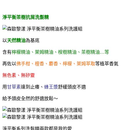
淨平衡茶樹抗屑洗髮精
以
天然精油
為基底
含有
檸檬精油、萊姆精油、桉樹精油、茶樹精油…等
再佐以
佛手柑、檀香、麝香、檸檬、萊姆萃取
等植萃香氣
無色素、無矽靈
用
甘草素
達到止癢、
蜂王漿
舒緩頭皮不適
給予頭皮全然的舒適放鬆～
淨平衡系列洗髮精兩款都是我的愛