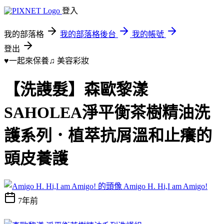
登入
我的部落格
我的部落格後台
我的帳號
登出
♥一起來保養♫
美容彩妝
【洗謢髮】森歐黎漾
SAHOLEA淨平衡茶樹精油洗
護系列．植萃抗屑溫和止癢的
頭皮養護
Amigo H. Hi,I am Amigo!
7年前