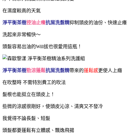
在濕度較高的天氣
淨平衡茶樹
控油止癢
抗屑洗髮精
抑制頭皮的油份、快速止癢
洗起來非常暢快～
頭髮容易出油的Will拔也很愛用這瓶！
淨平衡茶樹
勁涼蓬鬆
抗屑洗髮精
帶來的
蓬鬆感
更使人上癮
在吹整時 不需特別費工的吹法
髮根也能挺立在頭皮上！
些微的涼感很剛好，使頭皮沁涼、清爽又不發冷
我覺得不論長髮、短髮
頭髮都要蓬鬆有立體感、
飄逸飛揚