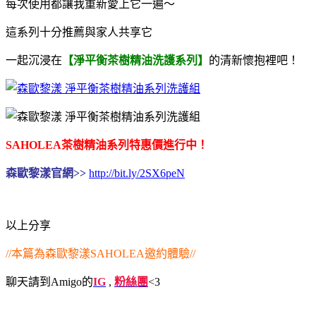
每次使用都讓我重新愛上它一遍～
這系列十分推薦與家人共享它
一起沉浸在
【淨平衡茶樹精油洗護系列】
的清新懷抱裡吧！
SAHOLEA茶樹精油系列特惠價進行中！
森歐黎漾官網>>
http://bit.ly/2SX6peN
以上分享
//本篇為森歐黎漾SAHOLEA邀約體驗//
聊天請到Amigo的
IG
,
粉絲團
<3