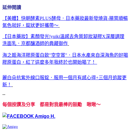
延伸閱讀
【美體】快朝酵素PLUS酵母．日本藥妝最新發燒貨-腸胃順暢
氣色就好，錠狀更好攜帶～
【日本藥妝】素顏發光!yuiki溫感去角質卸妝凝膠X深層調理
洗面乳．京都釀酒師的典藏御作
海之姬海洋膠原蛋白飲"空空賞"．日本水產來自深海魚的好喝
膠原蛋白，紅了這麼多年我終於也開始喝了！
麗白朵抗紫外線口服錠．服用一個月有感心得+三個月追蹤更
新！
--
每個按讚及分享 都是對我最棒的鼓勵 啾啾～