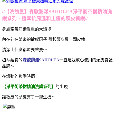
//【洗謢髮】森歐黎漾SAHOLEA淨平衡茶樹精油洗
護系列．植萃抗屑溫和止癢的頭皮養護//
身處空氣汙染嚴重的大環境
內在外在帶來的
敏感因子 引起
頭皮屑、頭皮癢
清潔比什麼都還要重要～
植萃蘊養的
森歐黎漾SAHOLEA
一直是我放心使用的頭皮養護
品牌～
在燥動的換季時節
【淨平衡茶樹精油洗護系列】
的出現
讓敏感的頭皮有了一線生機～