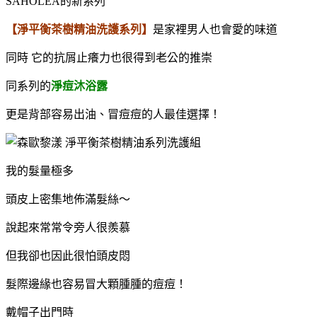
SAHOLEA的新系列
【淨平衡茶樹精油洗護系列】
是家裡男人也會愛的味道
同時 它的抗屑止癢力也很得到老公的推崇
同系列的
淨痘沐浴露
更是背部容易出油、冒痘痘的人最佳選擇！
我的髮量極多
頭皮上密集地佈滿髮絲～
說起來常常令旁人很羨慕
但我卻也因此很怕頭皮悶
髮際邊緣也容易冒大顆腫腫的痘痘！
戴帽子出門時