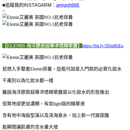
■追蹤我的INSTAGARM：
amigoh666
--
【ELEMIS 海洋膠原超導滲透精華露】
https://bit.ly/3DmRiEa
若想入手整套Elemis保養，這瓶可說是入門款的必買化妝水
千萬別以為化妝水都一樣
雖說海洋膠原超導滲透精華露是以化妝水的形態推出
但質地卻更加濃稠，有如light版的精華液
含有地中海扇型藻以及深海泉水，加上新一代玻尿酸
能瞬間讓肌膚的含水量大增