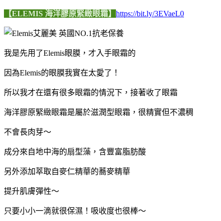
【ELEMIS 海洋膠原緊緻眼霜】
https://bit.ly/3EVaeL0
我是先用了Elemis眼膜，才入手眼霜的
因為Elemis的眼膜我實在太愛了！
所以我才在還有很多眼霜的情況下，接著收了眼霜
海洋膠原緊緻眼霜是屬於滋潤型眼霜，很精實但不濃稠
不會長肉芽～
成分來自地中海的扇型藻，含豐富脂肪酸
另外添加萃取自麥仁精華的蕎麥精華
提升肌膚彈性～
只要小小一滴就很保濕！吸收度也很棒～