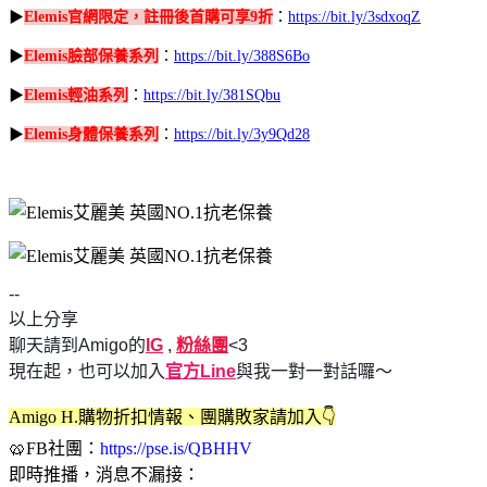
▶
Elemis官網限定，註冊後首購可享9折
​：
https://bit.ly/3sdxoqZ
▶
Elemis臉部保養系列
：
https://bit.ly/388S6Bo
▶
Elemis輕油系列
：
https://bit.ly/381SQbu
▶
Elemis身體保養系列
：
https://bit.ly/3y9Qd28
--
以上分享
聊天請到Amigo的
IG
,
粉絲團
<3
現在起，也可以加入
官方Line
與我一對一對話囉～
Amigo H.購物折扣情報、團購敗家請加入👇
🥨FB社團：
https://pse.is/QBHHV
即時推播，消息不漏接：