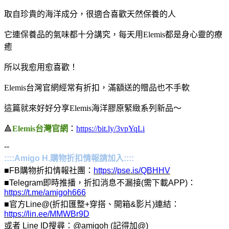
取自珍貴的海洋成分，很適合喜歡天然保養的人
它連保養品的氣味都十分講究，每天用Elemis都是身心靈的療
癒
所以我愈用愈喜歡！
Elemis台灣官網經常有折扣，滿額送的贈品也不手軟
這篇就來好好分享Elemis海洋膠原緊緻系列新品～
🔺
Elemis台灣官網
：
https://bit.ly/3vpYqLi
--
::::Amigo H.購物折扣情報請加入::::
■FB購物折扣情報社團：
https://pse.is/QBHHV
■Telegram即時推播，折扣消息不漏接(需下載APP)：
https://t.me/amigoh666
■官方Line@(折扣匯整+穿搭、開箱&影片)連結：
https://lin.ee/MMWBr9D
或者 Line ID搜尋：@amigoh (記得加@)