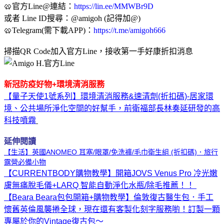
🥨官方Line@連結：
https://lin.ee/MMWBr9D
或者 Line ID搜尋：@amigoh (記得加@)
🥨Telegram(需下載APP)：
https://t.me/amigoh666
掃描QR Code加入官方Line，接收第一手好康折扣消息
新冠防疫好物+環境清消服務
【量子天使1號系列】環境清消服務&速清劑(折扣碼)-居家環
境、公共場所淨化空間的好幫手，前衛福部長林奏延研發的高
科技噴霧
延伸閱讀
【生活】英國ANOMEO 耳塞/眼罩/免洗褲/毛巾衛生組 (折扣碼)．旅行
露營必備小物
【CURRENTBODY購物教學】開箱JOVS Venus Pro 冷光嫩
膚無痛脫毛儀+LARQ 智能自動淨化水瓶/除毛推薦！！
【Beara Beara包包開箱+購物教學】倫敦復古醫生包．手工
懷舊英倫風襲捲全球，現在還有客製化刻字服務喲！訂製一顆
專屬於你的Vintage復古包～