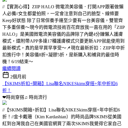
//【實測心得】ZIIP HALO 微電流美容儀．打開APP跟著做懶
人必備//女生都愛拍照，一定會注意到自己的臉型、線條要
Keep好狀態 除了日常保養手邊至少要有一台美容儀，雙管齊
下多重保養～現今的微電流技術百花齊放我一直在用的「ZIIP
HALO」是美國微電流美容儀的品牌除了內鍵4分鐘懶人護膚
模式，還附帶APP多達17種護膚模式只要更新APP就能使用到
最新模式，真的是早買早享受～📌現在最新折扣：ZIIP年中折
扣進行中！美容儀8折+凝膠5折，是新購入和補貨的最佳時
機！6/19結束～
繼續閱讀
2個月前
【SKIMS折扣+開箱】Lisa聯名NIKESkims穿搭+年中折扣6
折！
❤時尚穿搭♫
時尚流行
//【SKIMS開箱+折扣】Lisa聯名NIKESkims穿搭+年中折扣6
折！//金卡戴珊（Kim Kardashian）的時尚品牌SKIMS從美國
紅到台灣我自己在美國官網買了兩次SKIMS我覺得它家自己