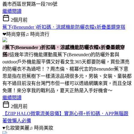
義市西區世賢路一段789號
繼續閱讀
2個月前
蕉下(Beneunder )折扣碼．涼感機能防曬衣帽x折疊墨鏡穿搭
❤時尚穿搭♫
時尚流行
//蕉下(Beneunder )折扣碼．涼感機能防曬衣帽x折疊墨鏡穿
搭//
這幾年流行機能運動風蕉下(Beneunder)的防曬外套與
outdoor戶外機能服平價又好看女生365天都要防曬，買些漂亮
的防曬衣不為過吧！？周杰倫、楊冪代言的Beneunder蕉下意
思是指在芭蕉樹下一樣清涼品項很多元，男裝、女裝、童裝都
有不過目前沒有台灣門市但一樣可以透過網購來買，而且全球
免運！來分享我的戰利品，夏天正熱是入手好機會～
繼續閱讀
2個月前
【ZIIP HALO微電流美容儀】實測心得+折扣碼．APP無腦跟
著做懶人必備
♥化妝變美麗♫
時尚美妝