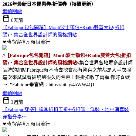
2026年最新日本優惠券/折價券（持續更新）
繼續閱讀
6天前
【Fabrique包包開箱】Monti波士頓包+Rialto雙蓋大包(折扣
碼)．集合全世界設計師的風格網站
❤時尚穿搭♫
時尚流行
//【Fabrique包包開箱】Monti波士頓包+Rialto雙蓋大包(折扣
碼)．集合全世界設計師的風格網站//
集合世界各地眾多設計師
品牌的網站Fabrique時不時去挖寶都有驚喜之前都是入手衣服
這次來試試看被燒到很久的包包！趁折扣收了兩顆 都好喜歡
～📍Fabrique🟠官網：https://bit.ly/4oWW4QJ
繼續閱讀
3週前
【Fabrique穿搭】換季折扣五折+折扣碼，洋裝、地中海套裝
穿搭分享～
❤時尚穿搭♫
時尚流行