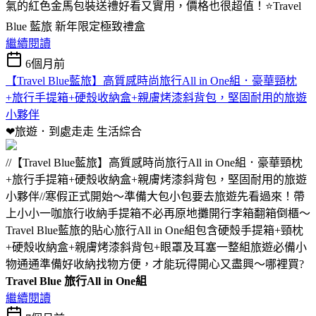
氣的紅色金馬包裝送禮好看又實用，價格也很超值！⭐Travel
Blue 藍旅 新年限定極致禮盒
繼續閱讀
6個月前
【Travel Blue藍旅】高質感時尚旅行All in One組．豪華頸枕
+旅行手提箱+硬殼收納盒+親膚烤漆斜背包，堅固耐用的旅遊
小夥伴
❤旅遊．到處走走
生活綜合
//【Travel Blue藍旅】高質感時尚旅行All in One組．豪華頸枕
+旅行手提箱+硬殼收納盒+親膚烤漆斜背包，堅固耐用的旅遊
小夥伴//寒假正式開始～準備大包小包要去旅遊先看過來！帶
上小小一咖旅行收納手提箱不必再原地攤開行李箱翻箱倒櫃～
Travel Blue藍旅的貼心旅行All in One組包含硬殼手提箱+頸枕
+硬殼收納盒+親膚烤漆斜背包+眼罩及耳塞一整組旅遊必備小
物通通準備好收納找物方便，才能玩得開心又盡興～哪裡買?
Travel Blue 旅行All in One組
繼續閱讀