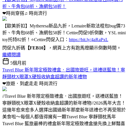
折、牛角包68折、漁網包58折！
❤時尚穿搭♫
時尚流行
【歐美折扣】Mytheresa新品九折，Lemaire新款法棍包bug價73
折、牛角包68折、漁網包58折！Cettire閃促9折倒數，YSL mini
toy托特82折！⭐Cettire閃促入口：
https://bit.ly/4aRaPxL
閃促九折碼
【FEB10】
，網頁上方有跑馬燈顯示倒數時間。
繼續閱讀
5個月前
Travel Blue 新年限定極致禮盒．出國旅遊旺，送禮送藍旅！寧
靜頸枕X眼罩X硬殼收納盒超讚的新年禮物
❤旅遊．到處走走
時尚流行
//Travel Blue 新年限定極致禮盒．出國旅遊旺，送禮送藍旅！
寧靜頸枕X眼罩X硬殼收納盒超讚的新年禮物//2026馬年大吉！
這幾年愈來愈多人選擇出國過新年那麼新年送禮也不再受限於
美食啦～每個人都值得擁有一顆Travel Blue 寧靜頸枕馬年
Travel Blue 藍旅最棒的禮盒新年限定極致禮盒搶先換上鮮豔喜