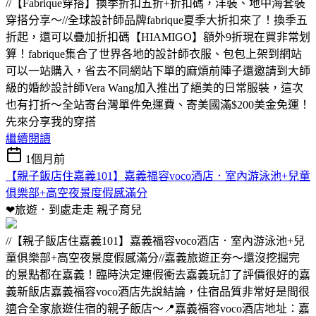
//【Fabrique穿搭】換季折扣五折+折扣碼，洋裝、地中海套裝
穿搭分享～//全球設計師品牌fabrique夏季大折扣來了！換季五
折起，還可以疊加折扣碼【HIAMIGO】額外9折現在買非常划
算！fabrique集合了世界各地的設計師衣服、包包上架到網站
可以一站購入，省去不同網站下單的麻煩前陣子還邀請到大師
級的婚紗設計師Vera Wang加入推出了絕美的日常服裝，這次
也有打折～全站寄台灣單件免運費、寄美國滿$200美金免運！
先來分享我的穿搭
繼續閱讀
1個月前
【親子飯店住嘉義101】嘉義福容voco酒店．室內游泳池+兒童
俱樂部+高空夜景度假感滿分
❤旅遊．到處走走
親子育兒
//【親子飯店住嘉義101】嘉義福容voco酒店．室內游泳池+兒
童俱樂部+高空夜景度假感滿分//嘉義旅遊正夯～還沒挖掘完
的景點都在嘉義！臨時決定連假衝去嘉義玩訂了評價很好的嘉
義新飯店嘉義福容voco酒店先說結論，住宿品質非常好是間很
適合全家旅遊住宿的親子飯店～📍嘉義福容voco酒店地址：嘉