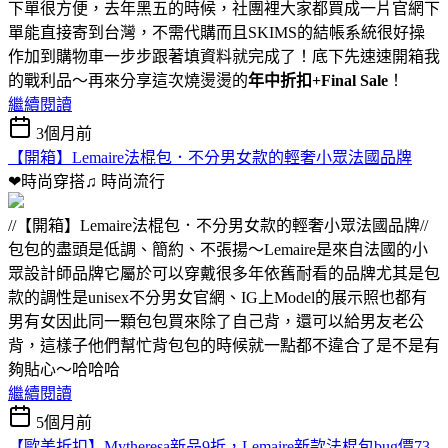
下單很方便，去年黑五的時候，社團裡大家都買成一片官網下
單能直接寄到台灣，不需代購而且SKIMS的結帳系統很好操
作加到購物車一步步跟著填資料就完成了！底下先速速開箱我
的戰利品～再來分享這次燒燙燙的
年中折扣+Final Sale
！
繼續閱讀
3個月前
【開箱】Lemaire法棍包．不分男女款的輕奢小眾法國品牌
❤時尚穿搭♫
時尚流行
//【開箱】Lemaire法棍包．不分男女款的輕奢小眾法國品牌//
包包的盡頭是低調、簡約、不張揚～Lemaire是來自法國的小
眾設計師品牌它屬於可以穿戴很多年依舊耐看的品牌尤其是包
款的調性是unisex不分男女官網、IG上Model的展示照也都有
男有女因此同一顆包包買來除了自己背，還可以給男友老公
背，這樣子他們幫忙背包包的時候就一點都不違合了是不是有
夠貼心～哈哈哈
繼續閱讀
5個月前
【歐美折扣】Mytheresa新品9折，Lemaire新款法棍包bug價73