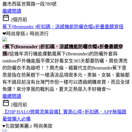
義市西區世賢路一段789號
繼續閱讀
2個月前
蕉下(Beneunder )折扣碼．涼感機能防曬衣帽x折疊墨鏡穿搭
❤時尚穿搭♫
時尚流行
//蕉下(Beneunder )折扣碼．涼感機能防曬衣帽x折疊墨鏡穿
搭//
這幾年流行機能運動風蕉下(Beneunder)的防曬外套與
outdoor戶外機能服平價又好看女生365天都要防曬，買些漂亮
的防曬衣不為過吧！？周杰倫、楊冪代言的Beneunder蕉下意
思是指在芭蕉樹下一樣清涼品項很多元，男裝、女裝、童裝都
有不過目前沒有台灣門市但一樣可以透過網購來買，而且全球
免運！來分享我的戰利品，夏天正熱是入手好機會～
繼續閱讀
2個月前
【ZIIP HALO微電流美容儀】實測心得+折扣碼．APP無腦跟
著做懶人必備
♥化妝變美麗♫
時尚美妝