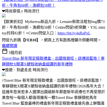
折、牛角包68折、漁網包58折！
❤時尚穿搭♫
時尚流行
【歐美折扣】Mytheresa新品九折，Lemaire新款法棍包bug價73
折、牛角包68折、漁網包58折！Cettire閃促9折倒數，YSL mini
toy托特82折！⭐Cettire閃促入口：
https://bit.ly/4aRaPxL
閃促九折碼
【FEB10】
，網頁上方有跑馬燈顯示倒數時間。
繼續閱讀
5個月前
Travel Blue 新年限定極致禮盒．出國旅遊旺，送禮送藍旅！寧
靜頸枕X眼罩X硬殼收納盒超讚的新年禮物
❤旅遊．到處走走
時尚流行
//Travel Blue 新年限定極致禮盒．出國旅遊旺，送禮送藍旅！
寧靜頸枕X眼罩X硬殼收納盒超讚的新年禮物//2026馬年大吉！
這幾年愈來愈多人選擇出國過新年那麼新年送禮也不再受限於
美食啦～每個人都值得擁有一顆Travel Blue 寧靜頸枕馬年
Travel Blue 藍旅最棒的禮盒新年限定極致禮盒搶先換上鮮豔喜