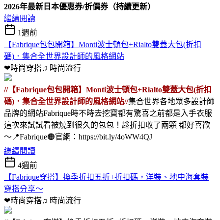
2026年最新日本優惠券/折價券（持續更新）
繼續閱讀
1週前
【Fabrique包包開箱】Monti波士頓包+Rialto雙蓋大包(折扣
碼)．集合全世界設計師的風格網站
❤時尚穿搭♫
時尚流行
//【Fabrique包包開箱】Monti波士頓包+Rialto雙蓋大包(折扣
碼)．集合全世界設計師的風格網站//
集合世界各地眾多設計師
品牌的網站Fabrique時不時去挖寶都有驚喜之前都是入手衣服
這次來試試看被燒到很久的包包！趁折扣收了兩顆 都好喜歡
～📍Fabrique🟠官網：https://bit.ly/4oWW4QJ
繼續閱讀
4週前
【Fabrique穿搭】換季折扣五折+折扣碼，洋裝、地中海套裝
穿搭分享～
❤時尚穿搭♫
時尚流行