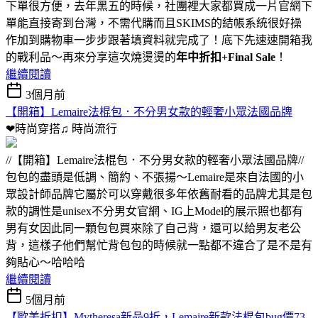
下單很方便，去年黑五的時候，社團裡大家都買成一片官網下
單能直接寄到台灣，不需代購而且SKIMS的結帳系統很好操
作加到購物車一步步跟著填資料就完成了！底下先速速開箱我
的戰利品～再來分享這次燒燙燙的
年中折扣+Final Sale
！
繼續閱讀
3個月前
【開箱】Lemaire法棍包．不分男女款的輕奢小眾法國品牌
❤時尚穿搭♫
時尚流行
//【開箱】Lemaire法棍包．不分男女款的輕奢小眾法國品牌//
包包的盡頭是低調、簡約、不張揚～Lemaire是來自法國的小
眾設計師品牌它屬於可以穿戴很多年依舊耐看的品牌尤其是包
款的調性是unisex不分男女官網、IG上Model的展示照也都有
男有女因此同一顆包包買來除了自己背，還可以給男友老公
背，這樣子他們幫忙背包包的時候就一點都不違合了是不是有
夠貼心～哈哈哈
繼續閱讀
5個月前
【歐美折扣】Mytheresa新品9折，Lemaire新款法棍包bug價73