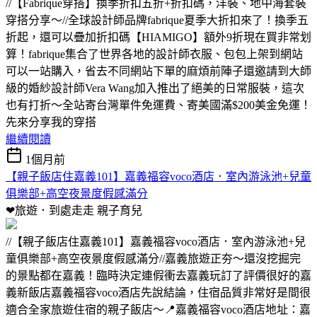
//【Fabrique穿搭】換季折扣五折+折扣碼，洋裝、地中海套裝
穿搭分享～//全球設計師品牌fabrique夏季大折扣來了！換季五
折起，還可以疊加折扣碼【HIAMIGO】額外9折現在買非常划
算！fabrique集合了世界各地的設計師衣服、包包上架到網站
可以一站購入，省去不同網站下單的麻煩前陣子還邀請到大師
級的婚紗設計師Vera Wang加入推出了絕美的日常服裝，這次
也有打折～全站寄台灣單件免運費、寄美國滿$200美金免運！
先來分享我的穿搭
繼續閱讀
1個月前
【親子飯店住嘉義101】嘉義福容voco酒店．室內游泳池+兒童
俱樂部+高空夜景度假感滿分
❤旅遊．到處走走
親子育兒
//【親子飯店住嘉義101】嘉義福容voco酒店．室內游泳池+兒
童俱樂部+高空夜景度假感滿分//嘉義旅遊正夯～還沒挖掘完
的景點都在嘉義！臨時決定連假衝去嘉義玩訂了評價很好的嘉
義新飯店嘉義福容voco酒店先說結論，住宿品質非常好是間很
適合全家旅遊住宿的親子飯店～📍嘉義福容voco酒店地址：嘉