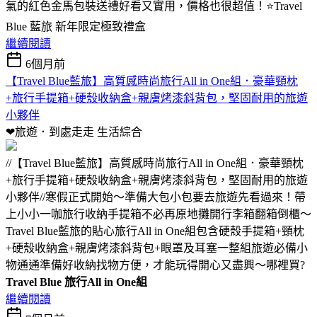
氣的紅色金馬包裝送禮好看又實用，價格也很超值！⭐Travel
Blue 藍旅 新年限定極致禮盒
繼續閱讀
6個月前
【Travel Blue藍旅】高質感時尚旅行All in One組．豪華頸枕
+旅行手提箱+硬殼收納盒+親膚烤漆斜背包，堅固耐用的旅遊
小夥伴
❤旅遊．到處走走
生活綜合
//【Travel Blue藍旅】高質感時尚旅行All in One組．豪華頸枕
+旅行手提箱+硬殼收納盒+親膚烤漆斜背包，堅固耐用的旅遊
小夥伴//寒假正式開始～準備大包小包要去旅遊先看過來！帶
上小小一咖旅行收納手提箱不必再原地攤開行李箱翻箱倒櫃～
Travel Blue藍旅的貼心旅行All in One組包含硬殼手提箱+頸枕
+硬殼收納盒+親膚烤漆斜背包+眼罩及耳塞一整組旅遊必備小
物通通準備好收納找物方便，才能玩得開心又盡興～哪裡買?
Travel Blue 旅行All in One組
繼續閱讀