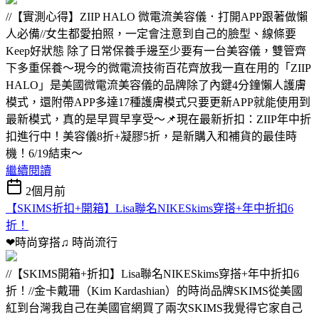
//【實測心得】ZIIP HALO 微電流美容儀．打開APP跟著做懶
人必備//女生都愛拍照，一定會注意到自己的臉型、線條要
Keep好狀態 除了日常保養手邊至少要有一台美容儀，雙管齊
下多重保養～現今的微電流技術百花齊放我一直在用的「ZIIP
HALO」是美國微電流美容儀的品牌除了內鍵4分鐘懶人護膚
模式，還附帶APP多達17種護膚模式只要更新APP就能使用到
最新模式，真的是早買早享受～📌現在最新折扣：ZIIP年中折
扣進行中！美容儀8折+凝膠5折，是新購入和補貨的最佳時
機！6/19結束～
繼續閱讀
2個月前
【SKIMS折扣+開箱】Lisa聯名NIKESkims穿搭+年中折扣6
折！
❤時尚穿搭♫
時尚流行
//【SKIMS開箱+折扣】Lisa聯名NIKESkims穿搭+年中折扣6
折！//金卡戴珊（Kim Kardashian）的時尚品牌SKIMS從美國
紅到台灣我自己在美國官網買了兩次SKIMS我覺得它家自己