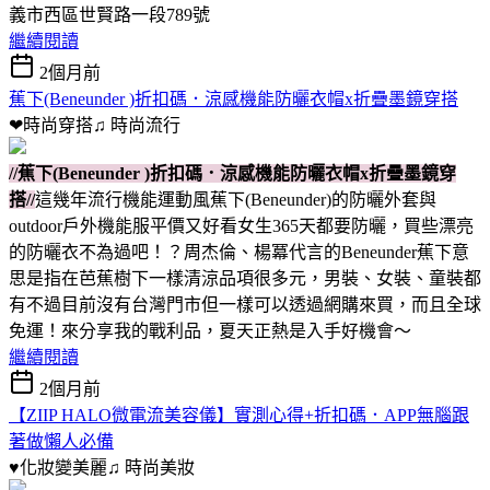
義市西區世賢路一段789號
繼續閱讀
2個月前
蕉下(Beneunder )折扣碼．涼感機能防曬衣帽x折疊墨鏡穿搭
❤時尚穿搭♫
時尚流行
//蕉下(Beneunder )折扣碼．涼感機能防曬衣帽x折疊墨鏡穿
搭//
這幾年流行機能運動風蕉下(Beneunder)的防曬外套與
outdoor戶外機能服平價又好看女生365天都要防曬，買些漂亮
的防曬衣不為過吧！？周杰倫、楊冪代言的Beneunder蕉下意
思是指在芭蕉樹下一樣清涼品項很多元，男裝、女裝、童裝都
有不過目前沒有台灣門市但一樣可以透過網購來買，而且全球
免運！來分享我的戰利品，夏天正熱是入手好機會～
繼續閱讀
2個月前
【ZIIP HALO微電流美容儀】實測心得+折扣碼．APP無腦跟
著做懶人必備
♥化妝變美麗♫
時尚美妝