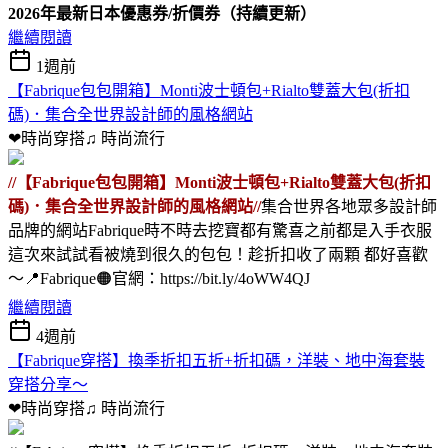
2026年最新日本優惠券/折價券（持續更新）
繼續閱讀
1週前
【Fabrique包包開箱】Monti波士頓包+Rialto雙蓋大包(折扣
碼)．集合全世界設計師的風格網站
❤時尚穿搭♫
時尚流行
//【Fabrique包包開箱】Monti波士頓包+Rialto雙蓋大包(折扣
碼)．集合全世界設計師的風格網站//
集合世界各地眾多設計師
品牌的網站Fabrique時不時去挖寶都有驚喜之前都是入手衣服
這次來試試看被燒到很久的包包！趁折扣收了兩顆 都好喜歡
～📍Fabrique🟠官網：https://bit.ly/4oWW4QJ
繼續閱讀
4週前
【Fabrique穿搭】換季折扣五折+折扣碼，洋裝、地中海套裝
穿搭分享～
❤時尚穿搭♫
時尚流行