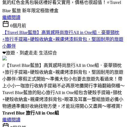
氣的紅色金馬包裝送禮好看又實用，價格也很超值！⭐Travel
Blue 藍旅 新年限定極致禮盒
繼續閱讀
6個月前
【Travel Blue藍旅】高質感時尚旅行All in One組．豪華頸枕
+旅行手提箱+硬殼收納盒+親膚烤漆斜背包，堅固耐用的旅遊
小夥伴
❤旅遊．到處走走
生活綜合
//【Travel Blue藍旅】高質感時尚旅行All in One組．豪華頸枕
+旅行手提箱+硬殼收納盒+親膚烤漆斜背包，堅固耐用的旅遊
小夥伴//寒假正式開始～準備大包小包要去旅遊先看過來！帶
上小小一咖旅行收納手提箱不必再原地攤開行李箱翻箱倒櫃～
Travel Blue藍旅的貼心旅行All in One組包含硬殼手提箱+頸枕
+硬殼收納盒+親膚烤漆斜背包+眼罩及耳塞一整組旅遊必備小
物通通準備好收納找物方便，才能玩得開心又盡興～哪裡買?
Travel Blue 旅行All in One組
繼續閱讀