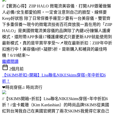
//【實測心得】ZIIP HALO 微電流美容儀．打開APP跟著做懶
人必備//女生都愛拍照，一定會注意到自己的臉型、線條要
Keep好狀態 除了日常保養手邊至少要有一台美容儀，雙管齊
下多重保養～現今的微電流技術百花齊放我一直在用的「ZIIP
HALO」是美國微電流美容儀的品牌除了內鍵4分鐘懶人護膚
模式，還附帶APP多達17種護膚模式只要更新APP就能使用到
最新模式，真的是早買早享受～📌現在最新折扣：ZIIP年中折
扣進行中！美容儀8折+凝膠5折，是新購入和補貨的最佳時
機！6/19結束～
繼續閱讀
2個月前
【SKIMS折扣+開箱】Lisa聯名NIKESkims穿搭+年中折扣6
折！
❤時尚穿搭♫
時尚流行
//【SKIMS開箱+折扣】Lisa聯名NIKESkims穿搭+年中折扣6
折！//金卡戴珊（Kim Kardashian）的時尚品牌SKIMS從美國
紅到台灣我自己在美國官網買了兩次SKIMS我覺得它家自己