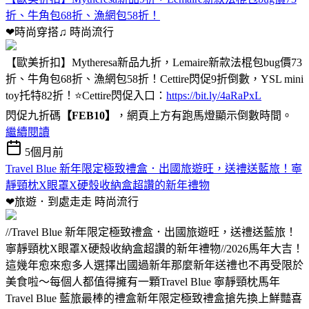
折、牛角包68折、漁網包58折！
❤時尚穿搭♫
時尚流行
【歐美折扣】Mytheresa新品九折，Lemaire新款法棍包bug價73
折、牛角包68折、漁網包58折！Cettire閃促9折倒數，YSL mini
toy托特82折！⭐Cettire閃促入口：
https://bit.ly/4aRaPxL
閃促九折碼
【FEB10】
，網頁上方有跑馬燈顯示倒數時間。
繼續閱讀
5個月前
Travel Blue 新年限定極致禮盒．出國旅遊旺，送禮送藍旅！寧
靜頸枕X眼罩X硬殼收納盒超讚的新年禮物
❤旅遊．到處走走
時尚流行
//Travel Blue 新年限定極致禮盒．出國旅遊旺，送禮送藍旅！
寧靜頸枕X眼罩X硬殼收納盒超讚的新年禮物//2026馬年大吉！
這幾年愈來愈多人選擇出國過新年那麼新年送禮也不再受限於
美食啦～每個人都值得擁有一顆Travel Blue 寧靜頸枕馬年
Travel Blue 藍旅最棒的禮盒新年限定極致禮盒搶先換上鮮豔喜