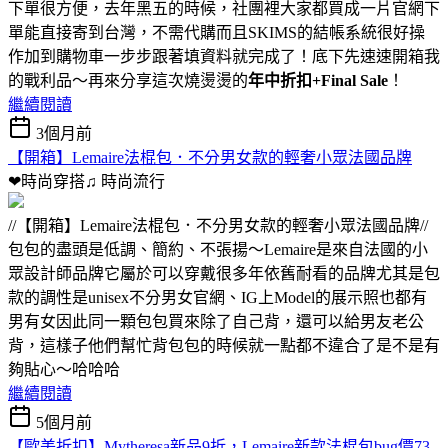
下單很方便，去年黑五的時候，社團裡大家都買成一片官網下
單能直接寄到台灣，不需代購而且SKIMS的結帳系統很好操
作加到購物車一步步跟著填資料就完成了！底下先速速開箱我
的戰利品～再來分享這次燒燙燙的
年中折扣+Final Sale
！
繼續閱讀
3個月前
【開箱】Lemaire法棍包．不分男女款的輕奢小眾法國品牌
❤時尚穿搭♫
時尚流行
//【開箱】Lemaire法棍包．不分男女款的輕奢小眾法國品牌//
包包的盡頭是低調、簡約、不張揚～Lemaire是來自法國的小
眾設計師品牌它屬於可以穿戴很多年依舊耐看的品牌尤其是包
款的調性是unisex不分男女官網、IG上Model的展示照也都有
男有女因此同一顆包包買來除了自己背，還可以給男友老公
背，這樣子他們幫忙背包包的時候就一點都不違合了是不是有
夠貼心～哈哈哈
繼續閱讀
5個月前
【歐美折扣】Mytheresa新品9折，Lemaire新款法棍包bug價73