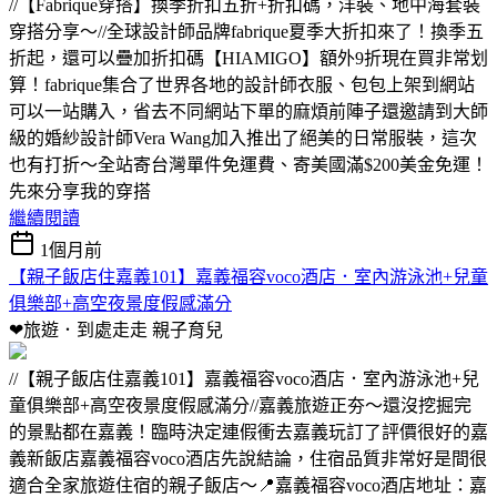
//【Fabrique穿搭】換季折扣五折+折扣碼，洋裝、地中海套裝
穿搭分享～//全球設計師品牌fabrique夏季大折扣來了！換季五
折起，還可以疊加折扣碼【HIAMIGO】額外9折現在買非常划
算！fabrique集合了世界各地的設計師衣服、包包上架到網站
可以一站購入，省去不同網站下單的麻煩前陣子還邀請到大師
級的婚紗設計師Vera Wang加入推出了絕美的日常服裝，這次
也有打折～全站寄台灣單件免運費、寄美國滿$200美金免運！
先來分享我的穿搭
繼續閱讀
1個月前
【親子飯店住嘉義101】嘉義福容voco酒店．室內游泳池+兒童
俱樂部+高空夜景度假感滿分
❤旅遊．到處走走
親子育兒
//【親子飯店住嘉義101】嘉義福容voco酒店．室內游泳池+兒
童俱樂部+高空夜景度假感滿分//嘉義旅遊正夯～還沒挖掘完
的景點都在嘉義！臨時決定連假衝去嘉義玩訂了評價很好的嘉
義新飯店嘉義福容voco酒店先說結論，住宿品質非常好是間很
適合全家旅遊住宿的親子飯店～📍嘉義福容voco酒店地址：嘉