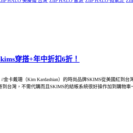
ZIIP HALO 美膚儀 台灣
ZIIP HALO 實測
ZIIP HALO 微電流
ZI
Skims穿搭+年中折扣6折！
扣6折！//金卡戴珊（Kim Kardashian）的時尚品牌SKIMS
到台灣，不需代購而且SKIMS的結帳系統很好操作加到購物