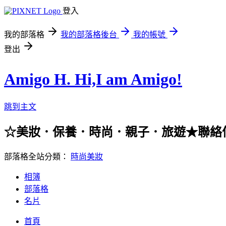
登入
我的部落格
我的部落格後台
我的帳號
登出
Amigo H. Hi,I am Amigo!
跳到主文
☆美妝．保養．時尚．親子．旅遊★聯絡信箱：han
部落格全站分類：
時尚美妝
相簿
部落格
名片
首頁