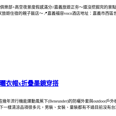
池+兒童俱樂部+高空夜景度假感滿分//嘉義旅遊正夯～還沒挖掘完
旅遊住宿的親子飯店～📍嘉義福容voco酒店地址：嘉義市西區世
能防曬衣帽x折疊墨鏡穿搭
這幾年流行機能運動風蕉下(Beneunder)的防曬外套與outdo
芭蕉樹下一樣清涼品項很多元，男裝、女裝、童裝都有不過目前沒