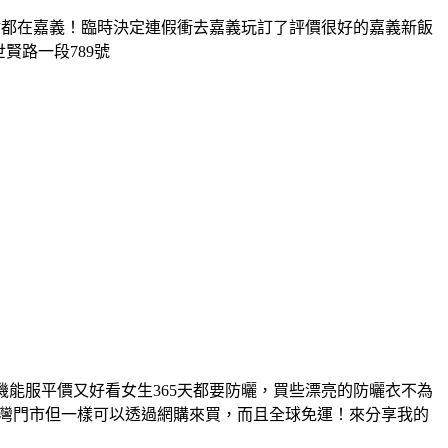
的景點都在嘉義！臨時決定連假衝去嘉義玩訂了評價很好的嘉義新飯
賢路一段789號
or戶外機能服平價又好看女生365天都要防曬，買些漂亮的防曬衣不為
有台灣門市但一樣可以透過網購來買，而且全球免運！來分享我的