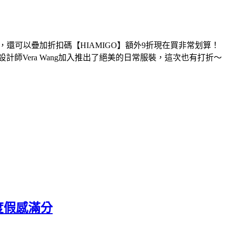
折起，還可以疊加折扣碼【HIAMIGO】額外9折現在買非常划算！
計師Vera Wang加入推出了絕美的日常服裝，這次也有打折～
度假感滿分