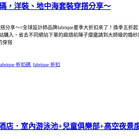
折扣碼，洋裝、地中海套裝穿搭分享～
裝穿搭分享～//全球設計師品牌fabrique夏季大折扣來了！換季五
以一站購入，省去不同網站下單的麻煩前陣子還邀請到大師級的婚紗設
的穿搭
fabrique 折扣碼
fabrique 折扣
co酒店．室內游泳池+兒童俱樂部+高空夜景