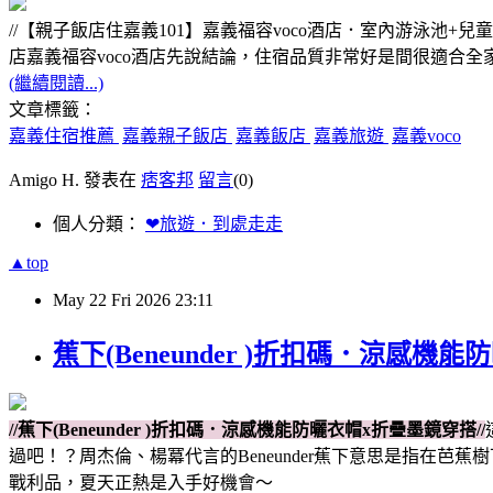
//【親子飯店住嘉義101】嘉義福容voco酒店．室內游泳
店嘉義福容voco酒店先說結論，住宿品質非常好是間很適合全家
(繼續閱讀...)
文章標籤：
嘉義住宿推薦
嘉義親子飯店
嘉義飯店
嘉義旅遊
嘉義voco
Amigo H. 發表在
痞客邦
留言
(0)
個人分類：
❤旅遊．到處走走
▲top
May
22
Fri
2026
23:11
蕉下(Beneunder )折扣碼．涼感機
//蕉下(Beneunder )折扣碼．涼感機能防曬衣帽x折疊墨鏡穿搭//
過吧！？周杰倫、楊冪代言的Beneunder蕉下意思是指在
戰利品，夏天正熱是入手好機會～