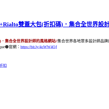
頓包+Rialto雙蓋大包(折扣碼)．集合全世界
折扣碼)．集合全世界設計師的風格網站//
集合世界各地眾多設計師品牌的
ue🟠官網：
https://bit.ly/4oWW4QJ
e 折扣