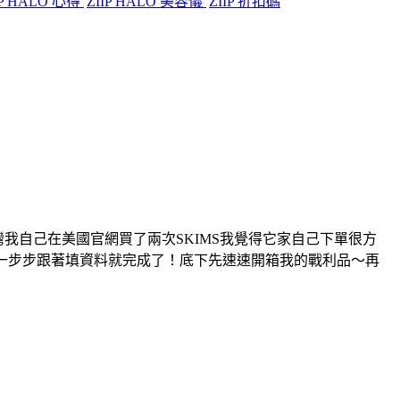
IP HALO 心得
ZIIP HALO 美容儀
ZIIP 折扣碼
從美國紅到台灣我自己在美國官網買了兩次SKIMS我覺得它家自己下單很方
車一步步跟著填資料就完成了！底下先速速開箱我的戰利品～再