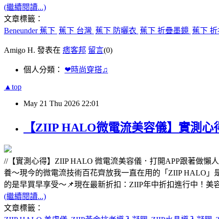
(繼續閱讀...)
文章標籤：
Beneunder 蕉下
蕉下 台灣
蕉下 防曬衣
蕉下 折疊墨鏡
蕉下 
Amigo H. 發表在
痞客邦
留言
(0)
個人分類：
❤時尚穿搭♫
▲top
May
21
Thu
2026
22:01
【ZIIP HALO微電流美容儀】實測
//【實測心得】ZIIP HALO 微電流美容儀．打開APP跟
養～現今的微電流技術百花齊放我一直在用的「ZIIP HALO
的是早買早享受～📌現在最新折扣：ZIIP年中折扣進行中！美容
(繼續閱讀...)
文章標籤：