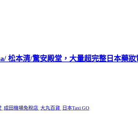
mera/ 松本清/驚安殿堂，大量超完整日本藥
堂
成田機場免稅店
大丸百貨
日本Taxi GO