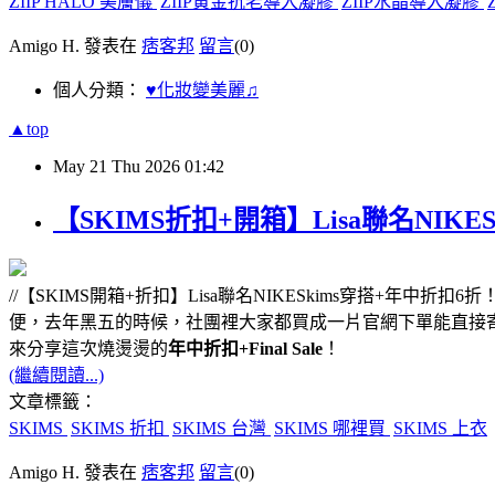
ZIIP HALO 美膚儀
ZIIP黃金抗老導入凝膠
ZIIP水晶導入凝膠
Amigo H. 發表在
痞客邦
留言
(0)
個人分類：
♥化妝變美麗♫
▲top
May
21
Thu
2026
01:42
【SKIMS折扣+開箱】Lisa聯名NIKE
//【SKIMS開箱+折扣】Lisa聯名NIKESkims穿搭+年中折
便，去年黑五的時候，社團裡大家都買成一片官網下單能直接寄
來分享這次燒燙燙的
年中折扣+Final Sale
！
(繼續閱讀...)
文章標籤：
SKIMS
SKIMS 折扣
SKIMS 台灣
SKIMS 哪裡買
SKIMS 上衣
Amigo H. 發表在
痞客邦
留言
(0)