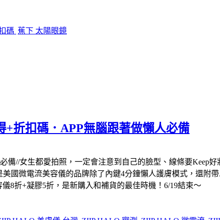
折扣碼
蕉下 太陽眼鏡
心得+折扣碼．APP無腦跟著做懶人必備
著做懶人必備//女生都愛拍照，一定會注意到自己的臉型、線條要Ke
」是美國微電流美容儀的品牌除了內鍵4分鐘懶人護膚模式，還附帶
儀8折+凝膠5折，是新購入和補貨的最佳時機！6/19結束～