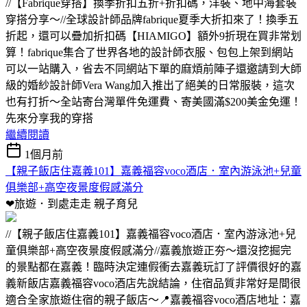
//【Fabrique穿搭】換季折扣五折+折扣碼，洋裝、地中海套裝
穿搭分享～//全球設計師品牌fabrique夏季大折扣來了！換季五
折起，還可以疊加折扣碼【HIAMIGO】額外9折現在買非常划
算！fabrique集合了世界各地的設計師衣服、包包上架到網站
可以一站購入，省去不同網站下單的麻煩前陣子還邀請到大師
級的婚紗設計師Vera Wang加入推出了絕美的日常服裝，這次
也有打折～全站寄台灣單件免運費、寄美國滿$200美金免運！
先來分享我的穿搭
繼續閱讀
1個月前
【親子飯店住嘉義101】嘉義福容voco酒店．室內游泳池+兒童
俱樂部+高空夜景度假感滿分
❤旅遊．到處走走
親子育兒
//【親子飯店住嘉義101】嘉義福容voco酒店．室內游泳池+兒
童俱樂部+高空夜景度假感滿分//嘉義旅遊正夯～還沒挖掘完
的景點都在嘉義！臨時決定連假衝去嘉義玩訂了評價很好的嘉
義新飯店嘉義福容voco酒店先說結論，住宿品質非常好是間很
適合全家旅遊住宿的親子飯店～📍嘉義福容voco酒店地址：嘉