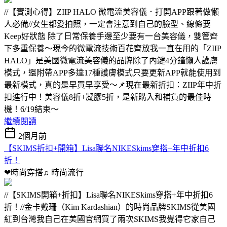
//【實測心得】ZIIP HALO 微電流美容儀．打開APP跟著做懶
人必備//女生都愛拍照，一定會注意到自己的臉型、線條要
Keep好狀態 除了日常保養手邊至少要有一台美容儀，雙管齊
下多重保養～現今的微電流技術百花齊放我一直在用的「ZIIP
HALO」是美國微電流美容儀的品牌除了內鍵4分鐘懶人護膚
模式，還附帶APP多達17種護膚模式只要更新APP就能使用到
最新模式，真的是早買早享受～📌現在最新折扣：ZIIP年中折
扣進行中！美容儀8折+凝膠5折，是新購入和補貨的最佳時
機！6/19結束～
繼續閱讀
2個月前
【SKIMS折扣+開箱】Lisa聯名NIKESkims穿搭+年中折扣6
折！
❤時尚穿搭♫
時尚流行
//【SKIMS開箱+折扣】Lisa聯名NIKESkims穿搭+年中折扣6
折！//金卡戴珊（Kim Kardashian）的時尚品牌SKIMS從美國
紅到台灣我自己在美國官網買了兩次SKIMS我覺得它家自己