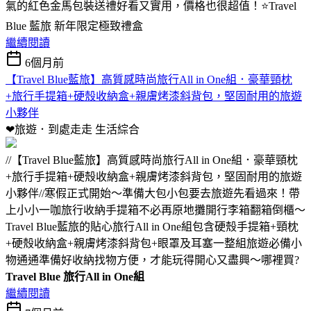
氣的紅色金馬包裝送禮好看又實用，價格也很超值！⭐Travel
Blue 藍旅 新年限定極致禮盒
繼續閱讀
6個月前
【Travel Blue藍旅】高質感時尚旅行All in One組．豪華頸枕
+旅行手提箱+硬殼收納盒+親膚烤漆斜背包，堅固耐用的旅遊
小夥伴
❤旅遊．到處走走
生活綜合
//【Travel Blue藍旅】高質感時尚旅行All in One組．豪華頸枕
+旅行手提箱+硬殼收納盒+親膚烤漆斜背包，堅固耐用的旅遊
小夥伴//寒假正式開始～準備大包小包要去旅遊先看過來！帶
上小小一咖旅行收納手提箱不必再原地攤開行李箱翻箱倒櫃～
Travel Blue藍旅的貼心旅行All in One組包含硬殼手提箱+頸枕
+硬殼收納盒+親膚烤漆斜背包+眼罩及耳塞一整組旅遊必備小
物通通準備好收納找物方便，才能玩得開心又盡興～哪裡買?
Travel Blue 旅行All in One組
繼續閱讀