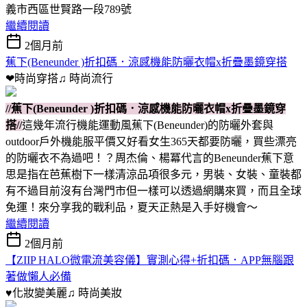
義市西區世賢路一段789號
繼續閱讀
2個月前
蕉下(Beneunder )折扣碼．涼感機能防曬衣帽x折疊墨鏡穿搭
❤時尚穿搭♫
時尚流行
//蕉下(Beneunder )折扣碼．涼感機能防曬衣帽x折疊墨鏡穿
搭//
這幾年流行機能運動風蕉下(Beneunder)的防曬外套與
outdoor戶外機能服平價又好看女生365天都要防曬，買些漂亮
的防曬衣不為過吧！？周杰倫、楊冪代言的Beneunder蕉下意
思是指在芭蕉樹下一樣清涼品項很多元，男裝、女裝、童裝都
有不過目前沒有台灣門市但一樣可以透過網購來買，而且全球
免運！來分享我的戰利品，夏天正熱是入手好機會～
繼續閱讀
2個月前
【ZIIP HALO微電流美容儀】實測心得+折扣碼．APP無腦跟
著做懶人必備
♥化妝變美麗♫
時尚美妝