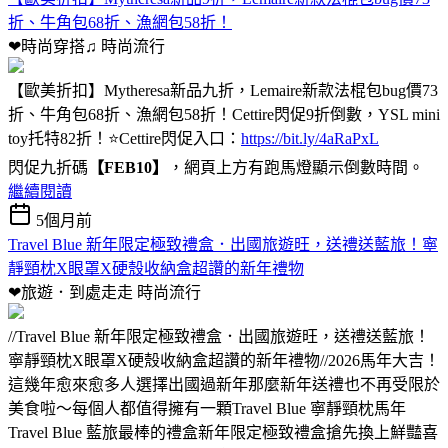
折、牛角包68折、漁網包58折！
❤時尚穿搭♫
時尚流行
【歐美折扣】Mytheresa新品九折，Lemaire新款法棍包bug價73
折、牛角包68折、漁網包58折！Cettire閃促9折倒數，YSL mini
toy托特82折！⭐Cettire閃促入口：
https://bit.ly/4aRaPxL
閃促九折碼
【FEB10】
，網頁上方有跑馬燈顯示倒數時間。
繼續閱讀
5個月前
Travel Blue 新年限定極致禮盒．出國旅遊旺，送禮送藍旅！寧
靜頸枕X眼罩X硬殼收納盒超讚的新年禮物
❤旅遊．到處走走
時尚流行
//Travel Blue 新年限定極致禮盒．出國旅遊旺，送禮送藍旅！
寧靜頸枕X眼罩X硬殼收納盒超讚的新年禮物//2026馬年大吉！
這幾年愈來愈多人選擇出國過新年那麼新年送禮也不再受限於
美食啦～每個人都值得擁有一顆Travel Blue 寧靜頸枕馬年
Travel Blue 藍旅最棒的禮盒新年限定極致禮盒搶先換上鮮豔喜