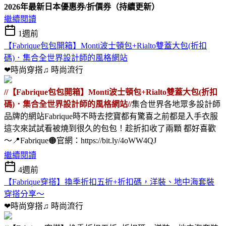
2026年最新日本優惠券/折價券（持續更新）
繼續閱讀
1週前
【Fabrique包包開箱】Monti波士頓包+Rialto雙蓋大包(折扣
碼)．集合全世界設計師的風格網站
❤時尚穿搭♫
時尚流行
//【Fabrique包包開箱】Monti波士頓包+Rialto雙蓋大包(折扣
碼)．集合全世界設計師的風格網站//
集合世界各地眾多設計師
品牌的網站Fabrique時不時去挖寶都有驚喜之前都是入手衣服
這次來試試看被燒到很久的包包！趁折扣收了兩顆 都好喜歡
～📍Fabrique🟠官網：https://bit.ly/4oWW4QJ
繼續閱讀
4週前
【Fabrique穿搭】換季折扣五折+折扣碼，洋裝、地中海套裝
穿搭分享～
❤時尚穿搭♫
時尚流行