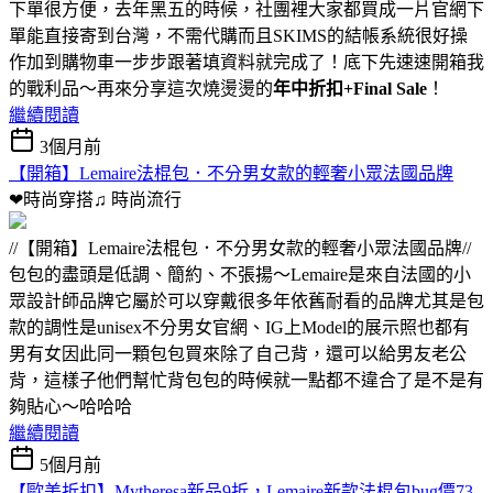
下單很方便，去年黑五的時候，社團裡大家都買成一片官網下
單能直接寄到台灣，不需代購而且SKIMS的結帳系統很好操
作加到購物車一步步跟著填資料就完成了！底下先速速開箱我
的戰利品～再來分享這次燒燙燙的
年中折扣+Final Sale
！
繼續閱讀
3個月前
【開箱】Lemaire法棍包．不分男女款的輕奢小眾法國品牌
❤時尚穿搭♫
時尚流行
//【開箱】Lemaire法棍包．不分男女款的輕奢小眾法國品牌//
包包的盡頭是低調、簡約、不張揚～Lemaire是來自法國的小
眾設計師品牌它屬於可以穿戴很多年依舊耐看的品牌尤其是包
款的調性是unisex不分男女官網、IG上Model的展示照也都有
男有女因此同一顆包包買來除了自己背，還可以給男友老公
背，這樣子他們幫忙背包包的時候就一點都不違合了是不是有
夠貼心～哈哈哈
繼續閱讀
5個月前
【歐美折扣】Mytheresa新品9折，Lemaire新款法棍包bug價73